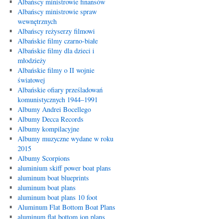
Albańscy ministrowie finansów
Albańscy ministrowie spraw
wewnętrznych
Albańscy reżyserzy filmowi
Albańskie filmy czarno-białe
Albańskie filmy dla dzieci i
młodzieży
Albańskie filmy o II wojnie
światowej
Albańskie ofiary prześladowań
komunistycznych 1944–1991
Albumy Andrei Bocellego
Albumy Decca Records
Albumy kompilacyjne
Albumy muzyczne wydane w roku
2015
Albumy Scorpions
aluminium skiff power boat plans
aluminum boat blueprints
aluminum boat plans
aluminum boat plans 10 foot
Aluminum Flat Bottom Boat Plans
aluminum flat bottom jon plans