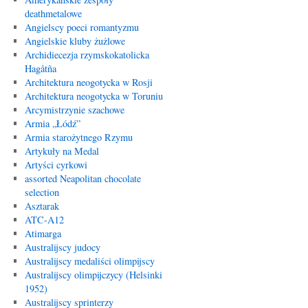
deathmetalowe
Angielscy poeci romantyzmu
Angielskie kluby żużlowe
Archidiecezja rzymskokatolicka
Hagåtña
Architektura neogotycka w Rosji
Architektura neogotycka w Toruniu
Arcymistrzynie szachowe
Armia „Łódź”
Armia starożytnego Rzymu
Artykuły na Medal
Artyści cyrkowi
assorted Neapolitan chocolate
selection
Asztarak
ATC-A12
Atimarga
Australijscy judocy
Australijscy medaliści olimpijscy
Australijscy olimpijczycy (Helsinki
1952)
Australijscy sprinterzy