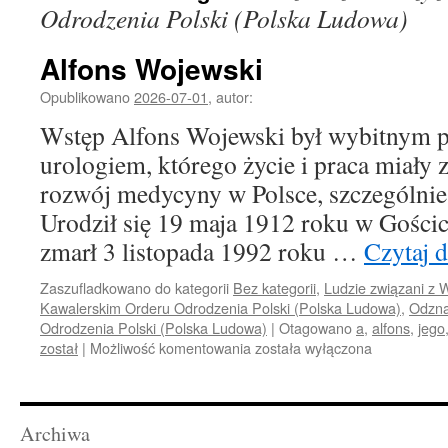
Odrodzenia Polski (Polska Ludowa)
Alfons Wojewski
Opublikowano
2026-07-01
,
autor:
Wstęp Alfons Wojewski był wybitnym 
urologiem, którego życie i praca miały
rozwój medycyny w Polsce, szczególnie
Urodził się 19 maja 1912 roku w Gościc
zmarł 3 listopada 1992 roku …
Czytaj d
Zaszufladkowano do kategorii
Bez kategorii
,
Ludzie związani z
Kawalerskim Orderu Odrodzenia Polski (Polska Ludowa)
,
Odzna
Odrodzenia Polski (Polska Ludowa)
|
Otagowano
a
,
alfons
,
jego
Alfons
został
|
Możliwość komentowania
została wyłączona
Wojewski
Archiwa