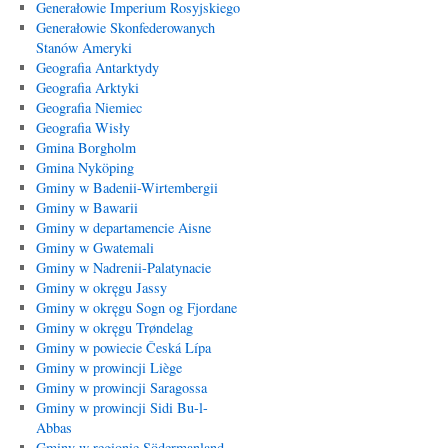
Generałowie Imperium Rosyjskiego
Generałowie Skonfederowanych
Stanów Ameryki
Geografia Antarktydy
Geografia Arktyki
Geografia Niemiec
Geografia Wisły
Gmina Borgholm
Gmina Nyköping
Gminy w Badenii-Wirtembergii
Gminy w Bawarii
Gminy w departamencie Aisne
Gminy w Gwatemali
Gminy w Nadrenii-Palatynacie
Gminy w okręgu Jassy
Gminy w okręgu Sogn og Fjordane
Gminy w okręgu Trøndelag
Gminy w powiecie Česká Lípa
Gminy w prowincji Liège
Gminy w prowincji Saragossa
Gminy w prowincji Sidi Bu-l-
Abbas
Gminy w regionie Södermanland