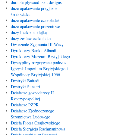
durable plywood boat designs
duże opakowania przyjazne
środowisku
duże opakowanie czekoladek
duże opakowanie prezentowe
duży lizak z naklejką
duży zestaw czekoladek
Dworzanie Zygmunta III Wazy
Dyrektorzy Banku Albanii
Dyrektorzy Muzeum Brytyjskiego
Dyscypliny rozgrywane podczas
Igrzysk Imperium Brytyjskiego i
Wspólnoty Brytyjskiej 1966
Dystrykt Baitadi
Dystrykt Sunsari
Działacze gospodarczy II
Rzeczypospolitej
Działacze PZPR
Działacze Zjednoczonego
Stronnictwa Ludowego
Dzieła Piotra Czajkowskiego
Dzieła Siergieja Rachmaninowa
Dzieła sztuki współczesnej