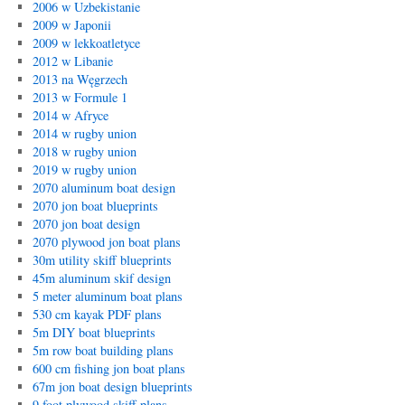
2006 w Uzbekistanie
2009 w Japonii
2009 w lekkoatletyce
2012 w Libanie
2013 na Węgrzech
2013 w Formule 1
2014 w Afryce
2014 w rugby union
2018 w rugby union
2019 w rugby union
2070 aluminum boat design
2070 jon boat blueprints
2070 jon boat design
2070 plywood jon boat plans
30m utility skiff blueprints
45m aluminum skif design
5 meter aluminum boat plans
530 cm kayak PDF plans
5m DIY boat blueprints
5m row boat building plans
600 cm fishing jon boat plans
67m jon boat design blueprints
9 foot plywood skiff plans