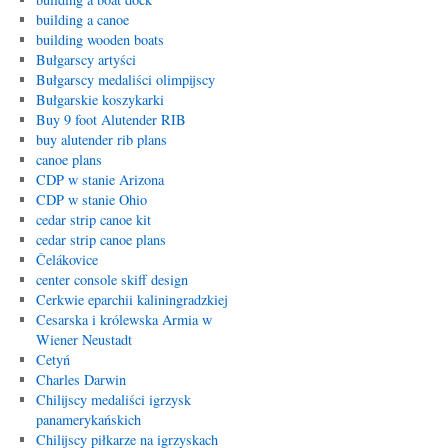
building a canoe
building wooden boats
Bułgarscy artyści
Bułgarscy medaliści olimpijscy
Bułgarskie koszykarki
Buy 9 foot Alutender RIB
buy alutender rib plans
canoe plans
CDP w stanie Arizona
CDP w stanie Ohio
cedar strip canoe kit
cedar strip canoe plans
Čelákovice
center console skiff design
Cerkwie eparchii kaliningradzkiej
Cesarska i królewska Armia w
Wiener Neustadt
Cetyń
Charles Darwin
Chilijscy medaliści igrzysk
panamerykańskich
Chilijscy piłkarze na igrzyskach