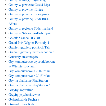
Gminy w powiecie Česká Lípa
Gminy w prowincji Liège
Gminy w prowincji Saragossa
Gminy w prowincji Sidi Bu-l-
Abbas
Gminy w regionie Södermanland
Gminy w Szlezwiku-Holsztynie
Goldfish canoe DIY kit
Grand Prix Węgier Formuły 1
Granie i grzbiety polskich Tatr
Granie i grzbiety Tatr Zachodnich
Gruczoły stawonogów
Gry komputerowe wyprodukowane
w Wielkiej Brytanii
Gry komputerowe z 2002 roku
Gry komputerowe z 2015 roku
Gry na platformę PlayStation
Gry na platformę PlayStation 4
Grzyby koprofilne
Grzyby psychoaktywne
Gwiazdozbiór Pucharu
Gwiazdozbiór Ryb