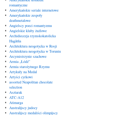
romantyczne
Amerykańskie seriale internetowe
Amerykańskie zespoły
deathmetalowe
Angielscy poeci romantyzmu
Angielskie kluby żużlowe
Archidiecezja rzymskokatolicka
Hagåtña
Architektura neogotycka w Rosji
Architektura neogotycka w Toruniu
Arcymistrzynie szachowe
Armia „Łódź”
Armia starożytnego Rzymu
Artykuły na Medal
Artyści cyrkowi
assorted Neapolitan chocolate
selection
Asztarak
ATC-A12
Atimarga
Australijscy judocy
Australijscy medaliści olimpijscy