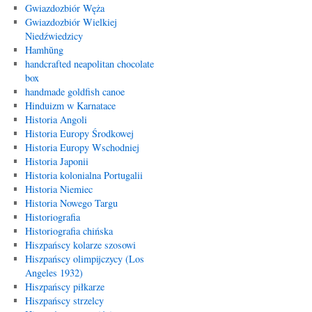
Gwiazdozbiór Węża
Gwiazdozbiór Wielkiej
Niedźwiedzicy
Hamhŭng
handcrafted neapolitan chocolate
box
handmade goldfish canoe
Hinduizm w Karnatace
Historia Angoli
Historia Europy Środkowej
Historia Europy Wschodniej
Historia Japonii
Historia kolonialna Portugalii
Historia Niemiec
Historia Nowego Targu
Historiografia
Historiografia chińska
Hiszpańscy kolarze szosowi
Hiszpańscy olimpijczycy (Los
Angeles 1932)
Hiszpańscy piłkarze
Hiszpańscy strzelcy