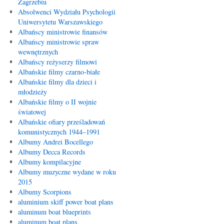
Zagrzebiu
Absolwenci Wydziału Psychologii
Uniwersytetu Warszawskiego
Albańscy ministrowie finansów
Albańscy ministrowie spraw
wewnętrznych
Albańscy reżyserzy filmowi
Albańskie filmy czarno-białe
Albańskie filmy dla dzieci i
młodzieży
Albańskie filmy o II wojnie
światowej
Albańskie ofiary prześladowań
komunistycznych 1944–1991
Albumy Andrei Bocellego
Albumy Decca Records
Albumy kompilacyjne
Albumy muzyczne wydane w roku
2015
Albumy Scorpions
aluminium skiff power boat plans
aluminum boat blueprints
aluminum boat plans