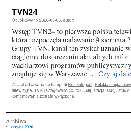
TVN24
Opublikowano
2026-06-05
,
autor:
Wstęp TVN24 to pierwsza polska telewi
która rozpoczęła nadawanie 9 sierpnia 
Grupy TVN, kanał ten zyskał uznanie w
ciągłemu dostarczaniu aktualnych infor
wachlarzowi programów publicystycznyc
znajduje się w Warszawie …
Czytaj dal
Zaszufladkowano do kategorii
Bez kategorii
,
Polskie stacje telew
telewizyjne
,
TVN
|
Otagowano
co
,
roku
,
się
,
stacja
,
stacji
,
studio
TVN24
komentowania
została wyłączona
Archiwa
sierpień 2026