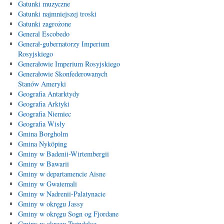
Gatunki muzyczne
Gatunki najmniejszej troski
Gatunki zagrożone
General Escobedo
Generał-gubernatorzy Imperium
Rosyjskiego
Generałowie Imperium Rosyjskiego
Generałowie Skonfederowanych
Stanów Ameryki
Geografia Antarktydy
Geografia Arktyki
Geografia Niemiec
Geografia Wisły
Gmina Borgholm
Gmina Nyköping
Gminy w Badenii-Wirtembergii
Gminy w Bawarii
Gminy w departamencie Aisne
Gminy w Gwatemali
Gminy w Nadrenii-Palatynacie
Gminy w okręgu Jassy
Gminy w okręgu Sogn og Fjordane
Gminy w okręgu Trøndelag