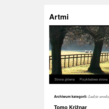
Przejdź
do
Artmi
treści
Strona główna
Przykładowa strona
Ludzie urodz
Archiwum kategorii:
Tomo Križnar