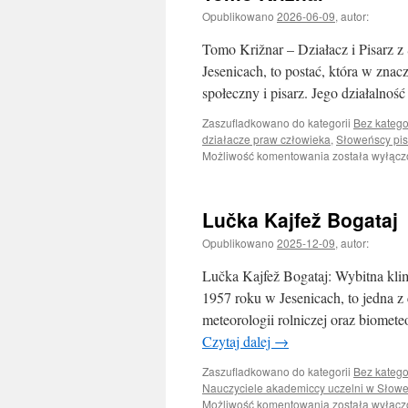
Opublikowano
2026-06-09
,
autor:
Tomo Križnar – Działacz i Pisarz z
Jesenicach, to postać, która w znac
społeczny i pisarz. Jego działalno
Zaszufladkowano do kategorii
Bez katego
działacze praw człowieka
,
Słoweńscy pis
Tomo
Możliwość komentowania
została wyłąc
Križnar
Lučka Kajfež Bogataj
Opublikowano
2025-12-09
,
autor:
Lučka Kajfež Bogataj: Wybitna kli
1957 roku w Jesenicach, to jedna z 
meteorologii rolniczej oraz biomete
Czytaj dalej
→
Zaszufladkowano do kategorii
Bez katego
Nauczyciele akademiccy uczelni w Słowe
Lučka
Możliwość komentowania
została wyłąc