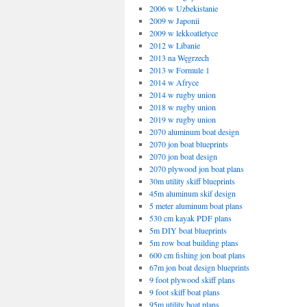
2006 w Uzbekistanie
2009 w Japonii
2009 w lekkoatletyce
2012 w Libanie
2013 na Węgrzech
2013 w Formule 1
2014 w Afryce
2014 w rugby union
2018 w rugby union
2019 w rugby union
2070 aluminum boat design
2070 jon boat blueprints
2070 jon boat design
2070 plywood jon boat plans
30m utility skiff blueprints
45m aluminum skif design
5 meter aluminum boat plans
530 cm kayak PDF plans
5m DIY boat blueprints
5m row boat building plans
600 cm fishing jon boat plans
67m jon boat design blueprints
9 foot plywood skiff plans
9 foot skiff boat plans
95m utility boat plans