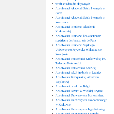
99 fit śniadan dla aktywnych
Absolwenci Akademii Sztuk Pięknych w
Łodzi
Absolwenci Akademii Sztuk Pięknych w
Warszawie
Absolwenci i studenci Akademii
Krakowskiej
Absolwenci i studenci École nationale
supérieure des beaux-arts de Paris
Absolwenci i studenci Śląskiego
Uniwersytetu Fryderyka Wilhelma we
Wrocławiu
Absolwenci Politechniki Krakowskiej im.
Tadeusza Kościuszki
Absolwenci Politechniki Łódzkiej
Absolwenci szkół średnich w Legnicy
Absolwenci Terezjańskiej Akademii
Wojskowej
Absolwenci uczelni w Belgii
Absolwenci uczelni w Wielkiej Brytanii
Absolwenci Uniwersytetu Bostońskiego
Absolwenci Uniwersytetu Ekonomicznego
w Krakowie
Absolwenci Uniwersytetu Jagiellońskiego
Absolwenci Uniwersytetu Kolumbii