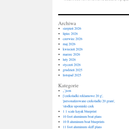
Kajfež
Bogataj
Archiwa
sierpień 2026
lipiec 2026
czerwiec 2026
maj 2026
kwiecień 2026
marzec 2026
luty 2026
styczeń 2026
grudzień 2025
listopad 2025
Kategorie
„`json
['czekoladki reklamowe 20 g',
'personalizowane czekoladki 20 gram',
'słodkie upominki czek
1 1 scale kayak blueprint
10 foot aluminum boat plans
10 ft aluminum boat blueprints
11 foot aluminum skiff plans