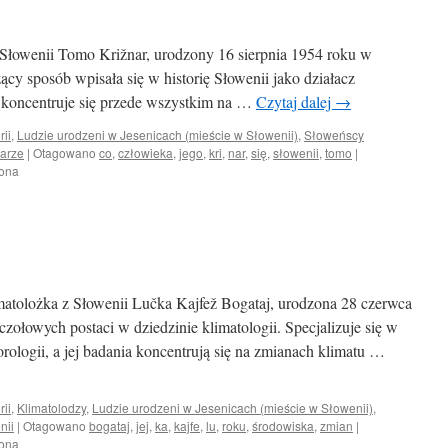
 Słowenii Tomo Križnar, urodzony 16 sierpnia 1954 roku w
zący sposób wpisała się w historię Słowenii jako działacz
ść koncentruje się przede wszystkim na …
Czytaj dalej
→
rii
,
Ludzie urodzeni w Jesenicach (mieście w Słowenii)
,
Słoweńscy
arze
|
Otagowano
co
,
człowieka
,
jego
,
kri
,
nar
,
się
,
słowenii
,
tomo
|
zona
matolożka z Słowenii Lučka Kajfež Bogataj, urodzona 28 czerwca
czołowych postaci w dziedzinie klimatologii. Specjalizuje się w
orologii, a jej badania koncentrują się na zmianach klimatu …
rii
,
Klimatolodzy
,
Ludzie urodzeni w Jesenicach (mieście w Słowenii)
,
nii
|
Otagowano
bogataj
,
jej
,
ka
,
kajfe
,
lu
,
roku
,
środowiska
,
zmian
|
zona