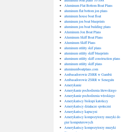
aluminum boat plans 10 foot
Aluminum Flat Bottom Boat Plans
aluminum flat bottom jon plans
aluminum house boat float
aluminum jon boat blueprints
aluminum jon boat building plans
Aluminum Jon Boat Plans
Aluminum Skiff Boat Plans
Aluminum Skiff Plans
aluminum utility skif plans
aluminum utility skiff blueprints
aluminum utility skiff construction plans
aluminum utility skiff plans
aluminumboatplans.com
Ambasadorowie ZSRR w Gambii
Ambasadorowie ZSRR w Senegalu
Amerykanie
Amerykanie pochodzenia litewskiego
Amerykanie pochodzenia włoskiego
Amerykańscy biskupi katoliccy
Amerykańscy działacze społeczni
Amerykańscy kapucyni
Amerykańscy kompozytorzy muzyki do
gier komputerowych
Amerykańscy kompozytorzy muzyki