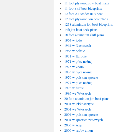
11 foot plywood row boat plans
11 foot skif boat blueprints
12 foot Alutender RIB boat
12 foot plywood jon boat plans
1238 aluminum jon boat blueprints
14ft jon boat deck plans
18 foot aluminum skiff plans
1964 w judo
1964 w Niemczech
1966 w boksie
1971 w Europie
1971 w piłce nożnej
1975 w ZSRR
1976 w piłce nożnej
1976 w polskim sporcie
1977 w piłce nożnej
1995 w filmie
1995 we Włoszech
20 foot aluminum jon boat plans
2001 w lekkoatletyce
2001 we Włoszech
2004 w polskim sporcie
2004 w sportach zimowych
2006 w Azji
2006 w rugby union