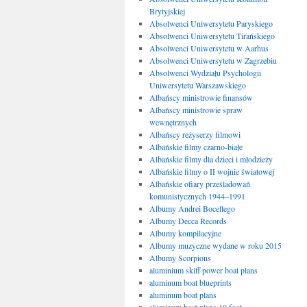
Brytyjskiej
Absolwenci Uniwersytetu Paryskiego
Absolwenci Uniwersytetu Tirańskiego
Absolwenci Uniwersytetu w Aarhus
Absolwenci Uniwersytetu w Zagrzebiu
Absolwenci Wydziału Psychologii
Uniwersytetu Warszawskiego
Albańscy ministrowie finansów
Albańscy ministrowie spraw
wewnętrznych
Albańscy reżyserzy filmowi
Albańskie filmy czarno-białe
Albańskie filmy dla dzieci i młodzieży
Albańskie filmy o II wojnie światowej
Albańskie ofiary prześladowań
komunistycznych 1944–1991
Albumy Andrei Bocellego
Albumy Decca Records
Albumy kompilacyjne
Albumy muzyczne wydane w roku 2015
Albumy Scorpions
aluminium skiff power boat plans
aluminum boat blueprints
aluminum boat plans