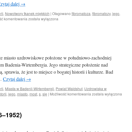
zytaj dalej
→
rii
,
Nowotwory tkanek miękkich
|
Otagowano
fibromatoza
,
fibromatozy
,
jego
,
Fibromatoza
ść komentowania
została wyłączona
e miasto uzdrowiskowe położone w południowo-zachodniej
m Badenia-Wirtembergia. Jego strategiczne położenie nad
 sprawia, że jest to miejsce o bogatej historii i kulturze. Bad
 …
Czytaj dalej
→
rii
,
Miasta w Badenii-Wirtembergii
,
Powiat Waldshut
,
Uzdrowiska w
Bad
torii
,
jego
,
miasto
,
most
,
s
,
się
|
Możliwość komentowania
została wyłączona
Säckingen
6–1952)