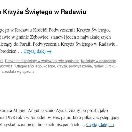
 Krzyża Świętego w Radawiu
ętego w Radawiu Kościół Podwyższenia Krzyża Świętego,
awie w gminie Zębowice, stanowi jeden z najważniejszych
ależący do Parafii Podwyższenia Krzyża Świętego w Radawiu,
 Dobrodzień …
Czytaj dalej
→
rii
,
Drewniane kościoły w województwie opolskim
,
Kościoły w dekanacie
Zębowice
|
Otagowano
jego
,
kościół
,
krzyża
,
podwyższenia
,
radawiu
,
roku
,
Kościół
nia
została wyłączona
Podwyższenia
Krzyża
Świętego
w
Radawiu
 kariera Miguel Ángel Lozano Ayala, znany po prostu jako
nia 1978 roku w Sabadell w Hiszpanii. Jako piłkarz występujący
l zyskał uznanie na boiskach hiszpańskich …
Czytaj dalej
→