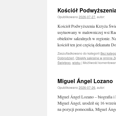
Kościół Podwyższenia
Opublikowano
2026-07-27
,
autor:
Kościół Podwyższenia Krzyża Świ
usytuowany w malowniczej wsi Rad
obiektów sakralnych w regionie. N
kościół ten jest częścią dekanatu
Zaszufladkowano do kategorii
Bez katego
Dobrodzień
,
Obiekty sakralne w gminie 
Świętego
,
wieku
|
Możliwość komentowa
Miguel Ángel Lozano
Opublikowano
2026-07-26
,
autor:
Miguel Ángel Lozano – biografia i
Miguel Ángel, urodził się 16 wrześ
na pozycji pomocnika, Miguel Ánge