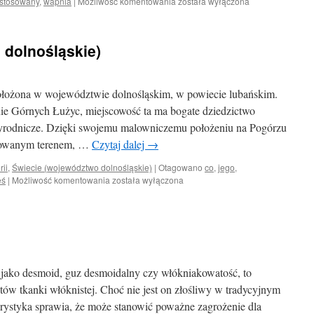
Mleczan
stosowany
,
wapnia
|
Możliwość komentowania
została wyłączona
wapnia
 dolnośląskie)
ołożona w województwie dolnośląskim, w powiecie lubańskim.
nie Górnych Łużyc, miejscowość ta ma bogate dziedzictwo
zyrodnicze. Dzięki swojemu malowniczemu położeniu na Pogórzu
nicowanym terenem, …
Czytaj dalej
→
rii
,
Świecie (województwo dolnośląskie)
|
Otagowano
co
,
jego
,
Świecie
eś
|
Możliwość komentowania
została wyłączona
(województwo
dolnośląskie)
jako desmoid, guz desmoidalny czy włókniakowatość, to
ów tkanki włóknistej. Choć nie jest on złośliwy w tradycyjnym
erystyka sprawia, że może stanowić poważne zagrożenie dla