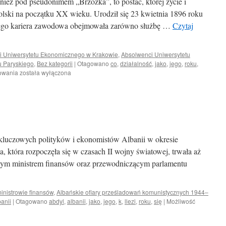
ież pod pseudonimem „Brzózka”, to postać, której życie i
 Polski na początku XX wieku. Urodził się 23 kwietnia 1896 roku
 Jego kariera zawodowa obejmowała zarówno służbę …
Czytaj
i Uniwersytetu Ekonomicznego w Krakowie
,
Absolwenci Uniwersytetu
u Paryskiego
,
Bez kategorii
|
Otagowano
co
,
działalność
,
jako
,
jego
,
roku
,
Stanisław
owania
została wyłączona
Wrona
(1896–
1952)
kluczowych polityków i ekonomistów Albanii w okresie
, która rozpoczęła się w czasach II wojny światowej, trwała aż
nym ministrem finansów oraz przewodniczącym parlamentu
inistrowie finansów
,
Albańskie ofiary prześladowań komunistycznych 1944–
anii
|
Otagowano
abdyl
,
albanii
,
jako
,
jego
,
k
,
llezi
,
roku
,
się
|
Możliwość