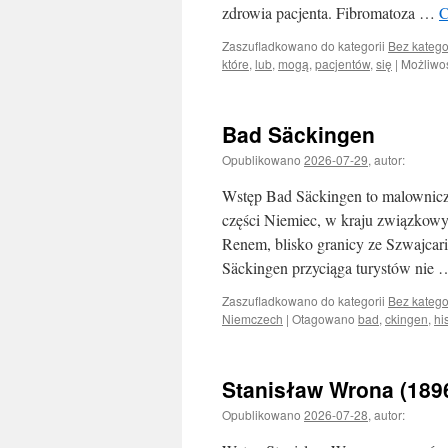
zdrowia pacjenta. Fibromatoza …
C
Zaszufladkowano do kategorii
Bez katego
które
,
lub
,
mogą
,
pacjentów
,
się
|
Możliwo
Bad Säckingen
Opublikowano
2026-07-29
,
autor:
Wstęp Bad Säckingen to malownicz
części Niemiec, w kraju związkowy
Renem, blisko granicy ze Szwajcarią,
Säckingen przyciąga turystów nie
Zaszufladkowano do kategorii
Bez katego
Niemczech
|
Otagowano
bad
,
ckingen
,
his
Stanisław Wrona (189
Opublikowano
2026-07-28
,
autor: