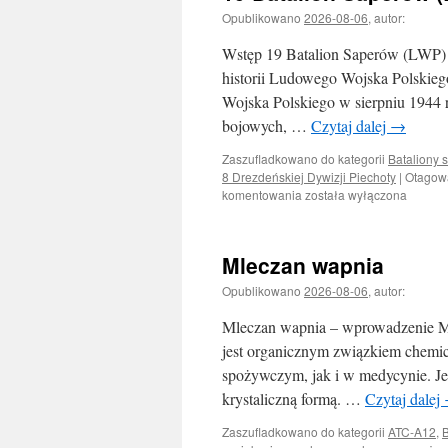
Opublikowano
2026-08-06
,
autor:
Wstęp 19 Batalion Saperów (LWP) to
historii Ludowego Wojska Polskie
Wojska Polskiego w sierpniu 1944 ro
bojowych, …
Czytaj dalej
→
Zaszufladkowano do kategorii
Bataliony 
8 Drezdeńskiej Dywizji Piechoty
|
Otagow
19
komentowania
została wyłączona
Batalion
Saperów
(LWP)
Mleczan wapnia
Opublikowano
2026-08-06
,
autor:
Mleczan wapnia – wprowadzenie Mle
jest organicznym związkiem chemic
spożywczym, jak i w medycynie. Jes
krystaliczną formą. …
Czytaj dalej
Zaszufladkowano do kategorii
ATC-A12
,
B