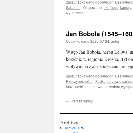
Zaszufladkowano do kategorii
Bez katego
Sabadell
|
Otagowano
jako
,
jego
,
kariery
,
wyłączona
Jan Bobola (1545–160
Opublikowano
2026-07-24
,
autor:
Wstęp Jan Bobola, herbu Leliwa, ur
korzenie w regionie Krosna. Był on
wpływie na życie społeczne i relig
Zaszufladkowano do kategorii
Bez katego
Rzeczypospolitej
,
Podkomorzowie sando
Jan
Możliwość komentowania
została wyłąc
Bobola
(1545–
←
Starsze wpisy
1605)
Archiwa
sierpień 2026