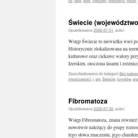
co
,
jako
,
jego
,
mleczan
,
mleczanu
,
może
,
Świecie (województwo
Opublikowano
2026-07-31
,
autor:
Wstęp Świecie to niewielka wieś p
Historycznie zlokalizowana na tere
kulturowe oraz ciekawe walory pr
Izerskim, otoczona lasami i zróż
Zaszufladkowano do kategorii
Bez katego
miejscowości
,
r
,
się
,
Świecie
,
turystów
,
wi
Fibromatoza
Opublikowano
2026-07-30
,
autor:
Wstęp Fibromatoza, znana również 
nowotwór należący do grupy rozrost
tego słowa znaczeniu, jego charakt