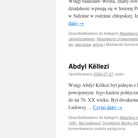
Wstęp Stanisław Wrona, znany równ
działalność wpisują się w historię
w Sidzinie w rodzinie chłopskiej.
dalej
→
Zaszufladkowano do kategorii
Absolwenc
Jagiellońskiego
,
Absolwenci Uniwersytet
się
,
stanisław
,
wrona
|
Możliwość koment
Abdyl Këllezi
Opublikowano
2026-07-27
,
autor:
Wstęp Abdyl Këllezi był jednym z 
powojennym. Jego kariera polityczna
do lat 70. XX wieku. Był dwukrot
Ludowej …
Czytaj dalej
→
Zaszufladkowano do kategorii
Albańscy m
1991
,
Bez kategorii
,
Dyrektorzy Banku Alb
Abdyl
komentowania
została wyłączona
Këllezi