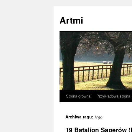
Przejdź
do
Artmi
treści
Strona główna
Przykładowa strona
jego
Archiwa tagu:
19 Batalion Saperów 