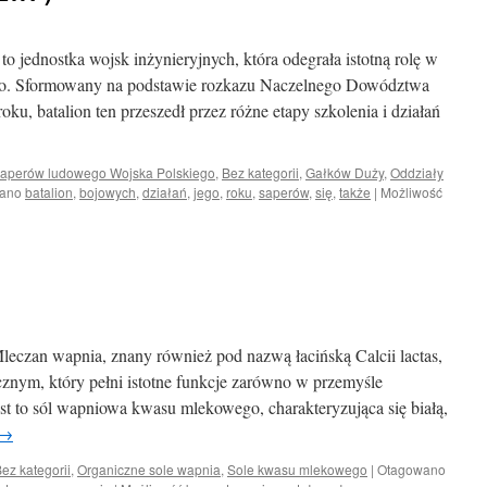
 jednostka wojsk inżynieryjnych, która odegrała istotną rolę w
go. Sformowany na podstawie rozkazu Naczelnego Dowództwa
ku, batalion ten przeszedł przez różne etapy szkolenia i działań
saperów ludowego Wojska Polskiego
,
Bez kategorii
,
Gałków Duży
,
Oddziały
ano
batalion
,
bojowych
,
działań
,
jego
,
roku
,
saperów
,
się
,
także
|
Możliwość
czan wapnia, znany również pod nazwą łacińską Calcii lactas,
znym, który pełni istotne funkcje zarówno w przemyśle
t to sól wapniowa kwasu mlekowego, charakteryzująca się białą,
→
ez kategorii
,
Organiczne sole wapnia
,
Sole kwasu mlekowego
|
Otagowano