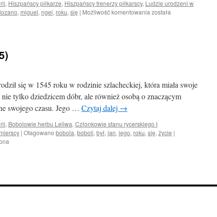
rii
,
Hiszpańscy piłkarze
,
Hiszpańscy trenerzy piłkarscy
,
Ludzie urodzeni w
Miguel
lozano
,
miguel
,
ngel
,
roku
,
się
|
Możliwość komentowania
została
Ángel
Lozano
5)
odził się w 1545 roku w rodzinie szlacheckiej, która miała swoje
 nie tylko dziedzicem dóbr, ale również osobą o znaczącym
ijne swojego czasu. Jego …
Czytaj dalej
→
rii
,
Bobolowie herbu Leliwa
,
Członkowie stanu rycerskiego I
mierscy
|
Otagowano
bobola
,
boboli
,
był
,
jan
,
jego
,
roku
,
się
,
życie
|
zona