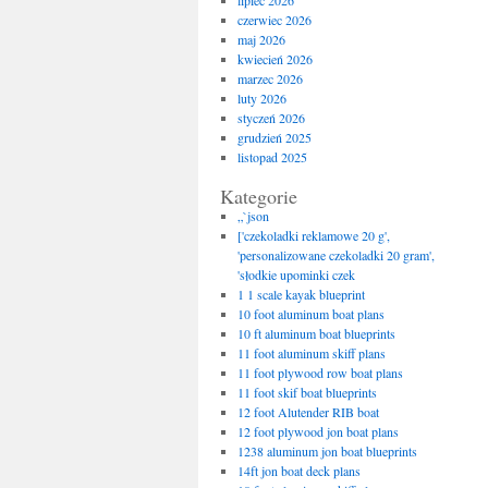
lipiec 2026
czerwiec 2026
maj 2026
kwiecień 2026
marzec 2026
luty 2026
styczeń 2026
grudzień 2025
listopad 2025
Kategorie
„`json
['czekoladki reklamowe 20 g',
'personalizowane czekoladki 20 gram',
'słodkie upominki czek
1 1 scale kayak blueprint
10 foot aluminum boat plans
10 ft aluminum boat blueprints
11 foot aluminum skiff plans
11 foot plywood row boat plans
11 foot skif boat blueprints
12 foot Alutender RIB boat
12 foot plywood jon boat plans
1238 aluminum jon boat blueprints
14ft jon boat deck plans