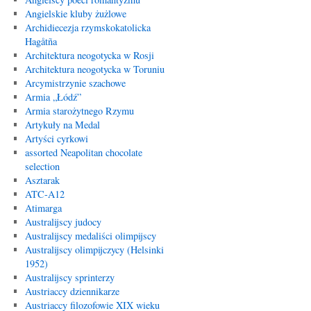
Angielskie kluby żużlowe
Archidiecezja rzymskokatolicka
Hagåtña
Architektura neogotycka w Rosji
Architektura neogotycka w Toruniu
Arcymistrzynie szachowe
Armia „Łódź”
Armia starożytnego Rzymu
Artykuły na Medal
Artyści cyrkowi
assorted Neapolitan chocolate
selection
Asztarak
ATC-A12
Atimarga
Australijscy judocy
Australijscy medaliści olimpijscy
Australijscy olimpijczycy (Helsinki
1952)
Australijscy sprinterzy
Austriaccy dziennikarze
Austriaccy filozofowie XIX wieku