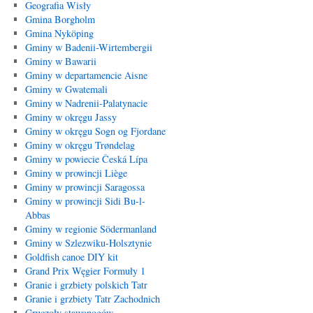
Geografia Wisły
Gmina Borgholm
Gmina Nyköping
Gminy w Badenii-Wirtembergii
Gminy w Bawarii
Gminy w departamencie Aisne
Gminy w Gwatemali
Gminy w Nadrenii-Palatynacie
Gminy w okręgu Jassy
Gminy w okręgu Sogn og Fjordane
Gminy w okręgu Trøndelag
Gminy w powiecie Česká Lípa
Gminy w prowincji Liège
Gminy w prowincji Saragossa
Gminy w prowincji Sidi Bu-l-
Abbas
Gminy w regionie Södermanland
Gminy w Szlezwiku-Holsztynie
Goldfish canoe DIY kit
Grand Prix Węgier Formuły 1
Granie i grzbiety polskich Tatr
Granie i grzbiety Tatr Zachodnich
Gruczoły stawonogów