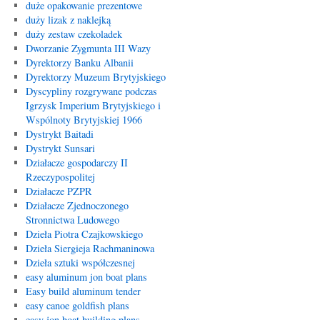
duże opakowanie prezentowe
duży lizak z naklejką
duży zestaw czekoladek
Dworzanie Zygmunta III Wazy
Dyrektorzy Banku Albanii
Dyrektorzy Muzeum Brytyjskiego
Dyscypliny rozgrywane podczas
Igrzysk Imperium Brytyjskiego i
Wspólnoty Brytyjskiej 1966
Dystrykt Baitadi
Dystrykt Sunsari
Działacze gospodarczy II
Rzeczypospolitej
Działacze PZPR
Działacze Zjednoczonego
Stronnictwa Ludowego
Dzieła Piotra Czajkowskiego
Dzieła Siergieja Rachmaninowa
Dzieła sztuki współczesnej
easy aluminum jon boat plans
Easy build aluminum tender
easy canoe goldfish plans
easy jon boat building plans