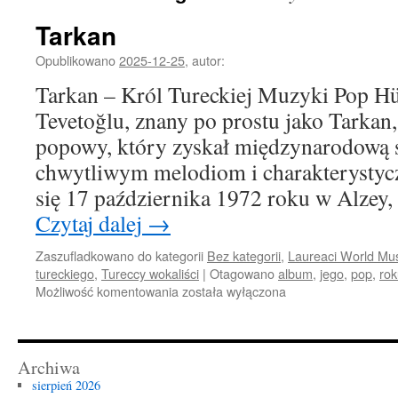
Tarkan
Opublikowano
2025-12-25
,
autor:
Tarkan – Król Tureckiej Muzyki Pop H
Tevetoğlu, znany po prostu jako Tarkan,
popowy, który zyskał międzynarodową 
chwytliwym melodiom i charakterystyc
się 17 października 1972 roku w Alze
Czytaj dalej
→
Zaszufladkowano do kategorii
Bez kategorii
,
Laureaci World Mu
tureckiego
,
Tureccy wokaliści
|
Otagowano
album
,
jego
,
pop
,
rok
Tarkan
Możliwość komentowania
została wyłączona
Archiwa
sierpień 2026