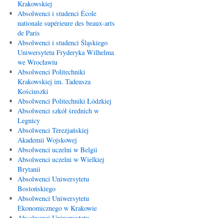
Krakowskiej
Absolwenci i studenci École
nationale supérieure des beaux-arts
de Paris
Absolwenci i studenci Śląskiego
Uniwersytetu Fryderyka Wilhelma
we Wrocławiu
Absolwenci Politechniki
Krakowskiej im. Tadeusza
Kościuszki
Absolwenci Politechniki Łódzkiej
Absolwenci szkół średnich w
Legnicy
Absolwenci Terezjańskiej
Akademii Wojskowej
Absolwenci uczelni w Belgii
Absolwenci uczelni w Wielkiej
Brytanii
Absolwenci Uniwersytetu
Bostońskiego
Absolwenci Uniwersytetu
Ekonomicznego w Krakowie
Absolwenci Uniwersytetu