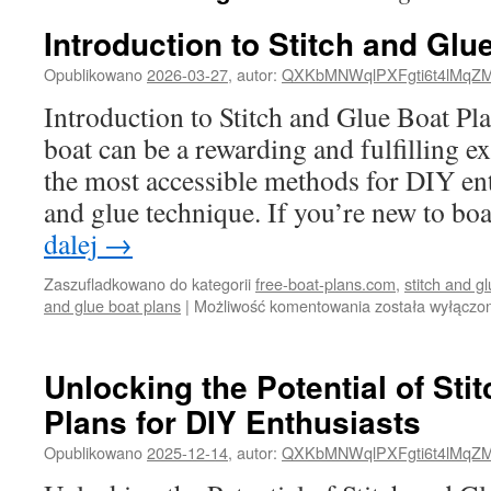
Introduction to Stitch and Glu
Opublikowano
2026-03-27
,
autor:
QXKbMNWqlPXFgti6t4lMqZ
Introduction to Stitch and Glue Boat P
boat can be a rewarding and fulfilling e
the most accessible methods for DIY enth
and glue technique. If you’re new to b
dalej
→
Zaszufladkowano do kategorii
free-boat-plans.com
,
stitch and g
Introduction
and glue boat plans
|
Możliwość komentowania
została wyłączo
to
Stitch
and
Unlocking the Potential of Sti
Glue
Plans for DIY Enthusiasts
Boat
Plans
Opublikowano
2025-12-14
,
autor:
QXKbMNWqlPXFgti6t4lMqZ