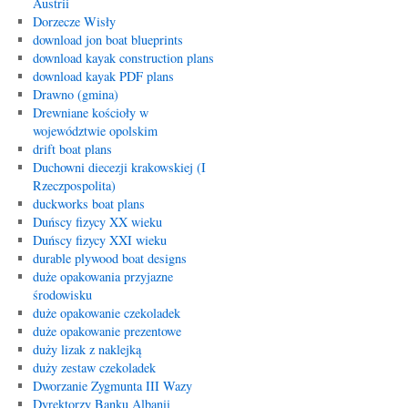
Austrii
Dorzecze Wisły
download jon boat blueprints
download kayak construction plans
download kayak PDF plans
Drawno (gmina)
Drewniane kościoły w
województwie opolskim
drift boat plans
Duchowni diecezji krakowskiej (I
Rzeczpospolita)
duckworks boat plans
Duńscy fizycy XX wieku
Duńscy fizycy XXI wieku
durable plywood boat designs
duże opakowania przyjazne
środowisku
duże opakowanie czekoladek
duże opakowanie prezentowe
duży lizak z naklejką
duży zestaw czekoladek
Dworzanie Zygmunta III Wazy
Dyrektorzy Banku Albanii