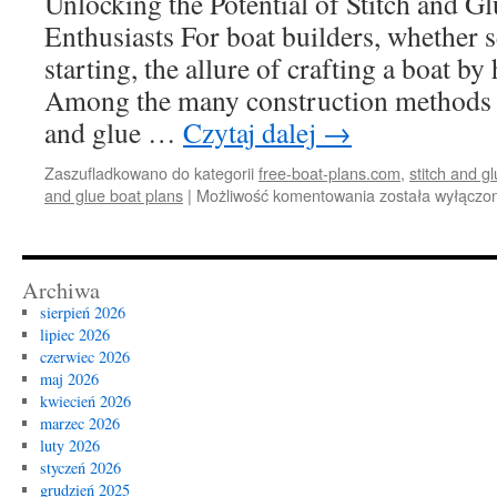
Unlocking the Potential of Stitch and G
Enthusiasts For boat builders, whether s
starting, the allure of crafting a boat by 
Among the many construction methods av
and glue …
Czytaj dalej
→
Zaszufladkowano do kategorii
free-boat-plans.com
,
stitch and g
Unlocking
and glue boat plans
|
Możliwość komentowania
została wyłączo
the
Potential
of
Stitch
Archiwa
and
sierpień 2026
Glue
lipiec 2026
Boat
czerwiec 2026
Plans
maj 2026
for
kwiecień 2026
DIY
marzec 2026
Enthusiasts
luty 2026
styczeń 2026
grudzień 2025