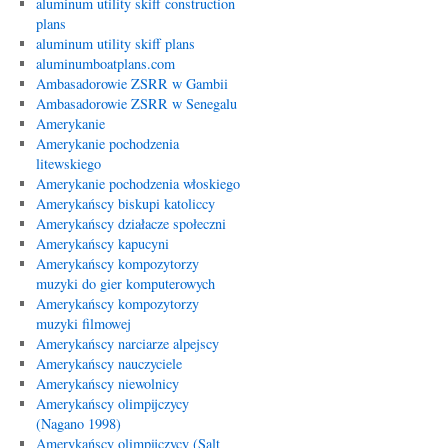
aluminum utility skiff construction
plans
aluminum utility skiff plans
aluminumboatplans.com
Ambasadorowie ZSRR w Gambii
Ambasadorowie ZSRR w Senegalu
Amerykanie
Amerykanie pochodzenia
litewskiego
Amerykanie pochodzenia włoskiego
Amerykańscy biskupi katoliccy
Amerykańscy działacze społeczni
Amerykańscy kapucyni
Amerykańscy kompozytorzy
muzyki do gier komputerowych
Amerykańscy kompozytorzy
muzyki filmowej
Amerykańscy narciarze alpejscy
Amerykańscy nauczyciele
Amerykańscy niewolnicy
Amerykańscy olimpijczycy
(Nagano 1998)
Amerykańscy olimpijczycy (Salt