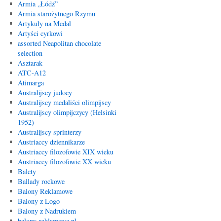
Armia „Łódź”
Armia starożytnego Rzymu
Artykuły na Medal
Artyści cyrkowi
assorted Neapolitan chocolate
selection
Asztarak
ATC-A12
Atimarga
Australijscy judocy
Australijscy medaliści olimpijscy
Australijscy olimpijczycy (Helsinki
1952)
Australijscy sprinterzy
Austriaccy dziennikarze
Austriaccy filozofowie XIX wieku
Austriaccy filozofowie XX wieku
Balety
Ballady rockowe
Balony Reklamowe
Balony z Logo
Balony z Nadrukiem
balony-reklamowe.pl