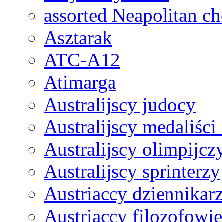
assorted Neapolitan ch
Asztarak
ATC-A12
Atimarga
Australijscy judocy
Australijscy medaliści
Australijscy olimpijcz
Australijscy sprinterzy
Austriaccy dziennikar
Austriaccy filozofowi