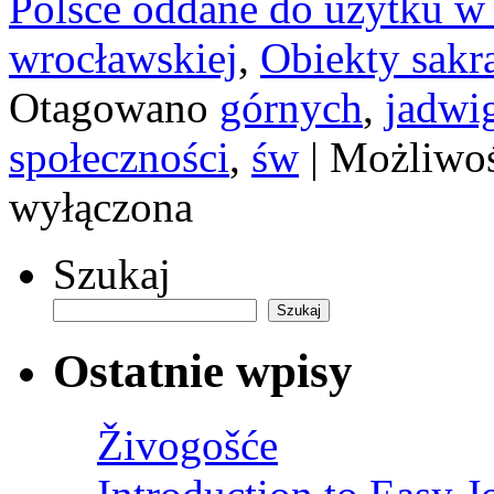
Polsce oddane do użytku w
wrocławskiej
,
Obiekty sak
Otagowano
górnych
,
jadwi
społeczności
,
św
|
Możliwo
wyłączona
Szukaj
Szukaj
Ostatnie wpisy
Živogošće