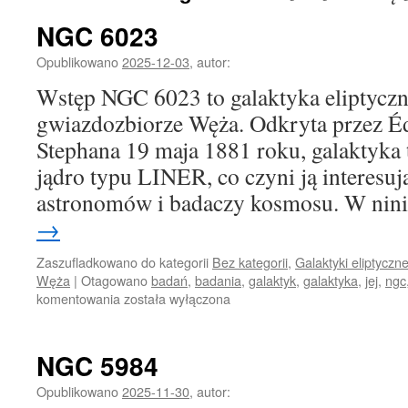
NGC 6023
Opublikowano
2025-12-03
,
autor:
Wstęp NGC 6023 to galaktyka eliptyczna
gwiazdozbiorze Węża. Odkryta przez É
Stephana 19 maja 1881 roku, galaktyka 
jądro typu LINER, co czyni ją interesu
astronomów i badaczy kosmosu. W ni
→
Zaszufladkowano do kategorii
Bez kategorii
,
Galaktyki eliptyczn
Węża
|
Otagowano
badań
,
badania
,
galaktyk
,
galaktyka
,
jej
,
ngc
NGC
komentowania
została wyłączona
6023
NGC 5984
Opublikowano
2025-11-30
,
autor: