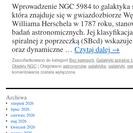
Wprowadzenie NGC 5984 to galaktyka s
która znajduje się w gwiazdozbiorze Wę
Williama Herschela w 1787 roku, stanow
badań astronomicznych. Jej klasyfikacja
spiralnej z poprzeczką (SBcd) wskazuje
oraz dynamiczne …
Czytaj dalej
→
Zaszufladkowano do kategorii
Bez kategorii
,
Galaktyki spiralne 
Obiekty NGC
|
Otagowano
astronomów
,
galaktyka
,
galaktyki
,
gw
NGC
komentowania
została wyłączona
5984
Archiwa
sierpień 2026
lipiec 2026
czerwiec 2026
maj 2026
kwiecień 2026
marzec 2026