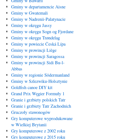
Gminy w Bawarii
Gminy w departamencie Aisne
Gminy w Gwatemali
Gminy w Nadrenii-Palatynacie
Gminy w okręgu Jassy
Gminy w okręgu Sogn og Fjordane
Gminy w okręgu Trøndelag
Gminy w powiecie Česká Lípa
Gminy w prowincji Liège
Gminy w prowincji Saragossa
Gminy w prowincji Sidi Bu-l-
Abbas
Gminy w regionie Södermanland
Gminy w Szlezwiku-Holsztynie
Goldfish canoe DIY kit
Grand Prix Węgier Formuły 1
Granie i grzbiety polskich Tatr
Granie i grzbiety Tatr Zachodnich
Gruczoły stawonogów
Gry komputerowe wyprodukowane
w Wielkiej Brytanii
Gry komputerowe z 2002 roku
Gry komputerowe z 2015 roku