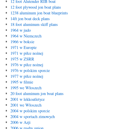
12 foot Alutender RIB boat
12 foot plywood jon boat plans
1238 aluminum jon boat blueprints
14ft jon boat deck plans
18 foot aluminum skiff plans
1964 w judo
1964 w Niemczech
1966 w boksie
1971 w Europie
1971 w piłce nożnej
1975 w ZSRR
1976 w piłce nożnej
1976 w polskim sporcie
1977 w piłce nożnej
1995 w filmie
1995 we Włoszech
20 foot aluminum jon boat plans
2001 w lekkoatletyce
2001 we Włoszech
2004 w polskim sporcie
2004 w sportach zimowych
2006 w Azji
2006 w rugby union