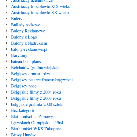
Austriaccy dziennikarze
Austriaccy filozofowie XIX wieku
Austriaccy filozofowie XX wieku
Balety
Ballady rockowe
Balony Reklamowe
Balony z Logo
Balony z Nadrukiem
balony-reklamowe.pl
Barytony
bateau boat plans
Bełchatów (gmina wiejska)
Belgijscy dramaturdzy
Belgijscy pisarze francuskojęzyczni
Belgijscy poeci
Belgijskie filmy z 2004 roku
Belgijskie filmy z 2008 roku
belgijskie pralinki 2000 sztuk
Bez kategorii
Biathloniści na Zimowych
Igrzyskach Olimpijskich 1964
Biathloniści WKS Zakopane
Bitwy Hunów