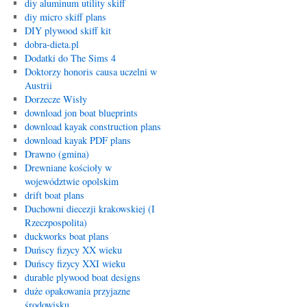
diy aluminum utility skiff
diy micro skiff plans
DIY plywood skiff kit
dobra-dieta.pl
Dodatki do The Sims 4
Doktorzy honoris causa uczelni w
Austrii
Dorzecze Wisły
download jon boat blueprints
download kayak construction plans
download kayak PDF plans
Drawno (gmina)
Drewniane kościoły w
województwie opolskim
drift boat plans
Duchowni diecezji krakowskiej (I
Rzeczpospolita)
duckworks boat plans
Duńscy fizycy XX wieku
Duńscy fizycy XXI wieku
durable plywood boat designs
duże opakowania przyjazne
środowisku