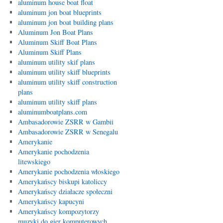
aluminum house boat float
aluminum jon boat blueprints
aluminum jon boat building plans
Aluminum Jon Boat Plans
Aluminum Skiff Boat Plans
Aluminum Skiff Plans
aluminum utility skif plans
aluminum utility skiff blueprints
aluminum utility skiff construction
plans
aluminum utility skiff plans
aluminumboatplans.com
Ambasadorowie ZSRR w Gambii
Ambasadorowie ZSRR w Senegalu
Amerykanie
Amerykanie pochodzenia
litewskiego
Amerykanie pochodzenia włoskiego
Amerykańscy biskupi katoliccy
Amerykańscy działacze społeczni
Amerykańscy kapucyni
Amerykańscy kompozytorzy
muzyki do gier komputerowych