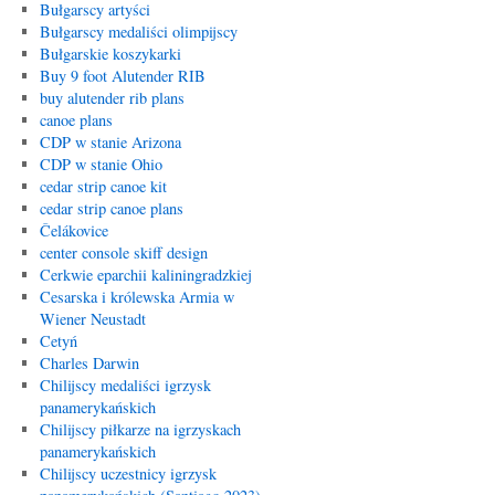
Bułgarscy artyści
Bułgarscy medaliści olimpijscy
Bułgarskie koszykarki
Buy 9 foot Alutender RIB
buy alutender rib plans
canoe plans
CDP w stanie Arizona
CDP w stanie Ohio
cedar strip canoe kit
cedar strip canoe plans
Čelákovice
center console skiff design
Cerkwie eparchii kaliningradzkiej
Cesarska i królewska Armia w
Wiener Neustadt
Cetyń
Charles Darwin
Chilijscy medaliści igrzysk
panamerykańskich
Chilijscy piłkarze na igrzyskach
panamerykańskich
Chilijscy uczestnicy igrzysk