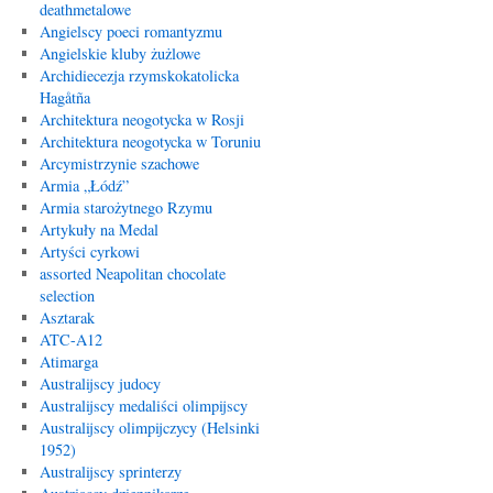
deathmetalowe
Angielscy poeci romantyzmu
Angielskie kluby żużlowe
Archidiecezja rzymskokatolicka
Hagåtña
Architektura neogotycka w Rosji
Architektura neogotycka w Toruniu
Arcymistrzynie szachowe
Armia „Łódź”
Armia starożytnego Rzymu
Artykuły na Medal
Artyści cyrkowi
assorted Neapolitan chocolate
selection
Asztarak
ATC-A12
Atimarga
Australijscy judocy
Australijscy medaliści olimpijscy
Australijscy olimpijczycy (Helsinki
1952)
Australijscy sprinterzy