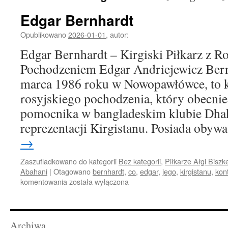
Edgar Bernhardt
Opublikowano
2026-01-01
,
autor:
Edgar Bernhardt – Kirgiski Piłkarz z R
Pochodzeniem Edgar Andriejewicz Bern
marca 1986 roku w Nowopawłówce, to ki
rosyjskiego pochodzenia, który obecnie
pomocnika w bangladeskim klubie Dha
reprezentacji Kirgistanu. Posiada oby
→
Zaszufladkowano do kategorii
Bez kategorii
,
Piłkarze Ałgi Biszk
Abahani
|
Otagowano
bernhardt
,
co
,
edgar
,
jego
,
kirgistanu
,
kon
Edgar
komentowania
została wyłączona
Bernhardt
Archiwa