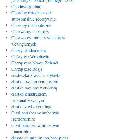
panamerykańskich (Santiago 2023)
Chodów (gmina)
Choroby dziedziczone
autosomalnie recesywnie
Choroby metaboliczne
Chorwaccy chirurdzy
Chorwaccy ministrowie spraw
wewnętrznych
Chóry akademickie
Chóry we Wrocławiu
Chrząszcze Nowej Zelandii
Chrząszcze Rosji
ciasteczka z własną etykietą
ciastka owsiane na prezent
ciastka owsiane z etykietą
ciastka z nadrukiem
personalizowanym
ciastka z własnym logo
Civil parishes w hrabstwie
Hertfordshire
Civil parishes w hrabstwie
Lancashire
classic aluminum jon boat plans