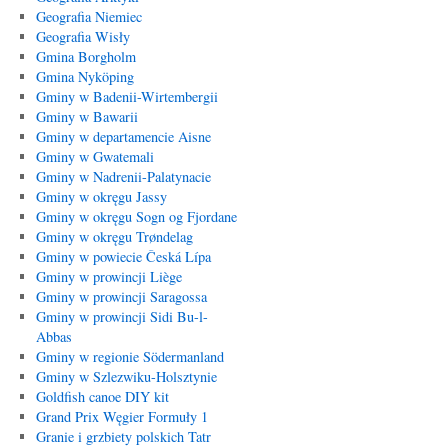
Geografia Niemiec
Geografia Wisły
Gmina Borgholm
Gmina Nyköping
Gminy w Badenii-Wirtembergii
Gminy w Bawarii
Gminy w departamencie Aisne
Gminy w Gwatemali
Gminy w Nadrenii-Palatynacie
Gminy w okręgu Jassy
Gminy w okręgu Sogn og Fjordane
Gminy w okręgu Trøndelag
Gminy w powiecie Česká Lípa
Gminy w prowincji Liège
Gminy w prowincji Saragossa
Gminy w prowincji Sidi Bu-l-
Abbas
Gminy w regionie Södermanland
Gminy w Szlezwiku-Holsztynie
Goldfish canoe DIY kit
Grand Prix Węgier Formuły 1
Granie i grzbiety polskich Tatr