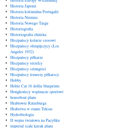
Historia Europy Wschodniej
Historia Japonii
Historia kolonialna Portugalii
Historia Niemiec
Historia Nowego Targu
Historiografia
Historiografia chińska
Hiszpańscy kolarze szosowi
Hiszpańscy olimpijczycy (Los
Angeles 1932)
Hiszpańscy piłkarze
Hiszpańscy strzelcy
Hiszpańscy sztangiści
Hiszpańscy trenerzy piłkarscy
Hobby
Hobie Cat 16 dollie blueprints
Hongkońscy wspinacze sportowi
houseboat plans
Hrabiowie Ratzeburga
Hrabstwa w stanie Teksas
Hydrobiologia
II wojna światowa na Pacyfiku
imperial scale kayak plans