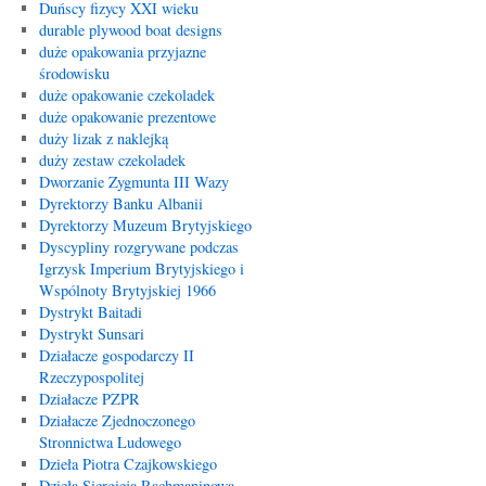
Duńscy fizycy XXI wieku
durable plywood boat designs
duże opakowania przyjazne
środowisku
duże opakowanie czekoladek
duże opakowanie prezentowe
duży lizak z naklejką
duży zestaw czekoladek
Dworzanie Zygmunta III Wazy
Dyrektorzy Banku Albanii
Dyrektorzy Muzeum Brytyjskiego
Dyscypliny rozgrywane podczas
Igrzysk Imperium Brytyjskiego i
Wspólnoty Brytyjskiej 1966
Dystrykt Baitadi
Dystrykt Sunsari
Działacze gospodarczy II
Rzeczypospolitej
Działacze PZPR
Działacze Zjednoczonego
Stronnictwa Ludowego
Dzieła Piotra Czajkowskiego
Dzieła Siergieja Rachmaninowa