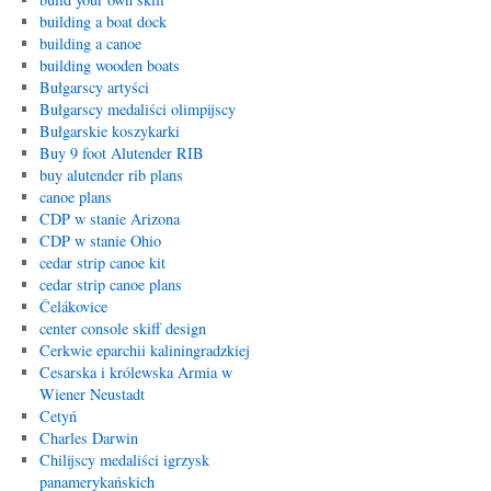
building a boat dock
building a canoe
building wooden boats
Bułgarscy artyści
Bułgarscy medaliści olimpijscy
Bułgarskie koszykarki
Buy 9 foot Alutender RIB
buy alutender rib plans
canoe plans
CDP w stanie Arizona
CDP w stanie Ohio
cedar strip canoe kit
cedar strip canoe plans
Čelákovice
center console skiff design
Cerkwie eparchii kaliningradzkiej
Cesarska i królewska Armia w
Wiener Neustadt
Cetyń
Charles Darwin
Chilijscy medaliści igrzysk
panamerykańskich