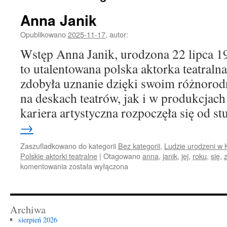
Anna Janik
Opublikowano
2025-11-17
,
autor:
Wstęp Anna Janik, urodzona 22 lipca 1
to utalentowana polska aktorka teatralna
zdobyła uznanie dzięki swoim różnoro
na deskach teatrów, jak i w produkcjach 
kariera artystyczna rozpoczęła się od 
→
Zaszufladkowano do kategorii
Bez kategorii
,
Ludzie urodzeni w 
Polskie aktorki teatralne
|
Otagowano
anna
,
janik
,
jej
,
roku
,
się
,
Anna
komentowania
została wyłączona
Janik
Archiwa
sierpień 2026