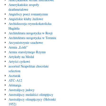
Amerykańskie zespoły
deathmetalowe
Angielscy poeci romantyzmu
Angielskie kluby żużlowe
Archidiecezja rzymskokatolicka
Hagåtña
Architektura neogotycka w Rosji
Architektura neogotycka w Toruniu
Arcymistrzynie szachowe
Armia „Łódź”
Armia starożytnego Rzymu
Artykuły na Medal
Artyści cyrkowi
assorted Neapolitan chocolate
selection
Asztarak
ATC-A12
Atimarga
Australijscy judocy
Australijscy medaliści olimpijscy
Australijscy olimpijczycy (Helsinki
1952)