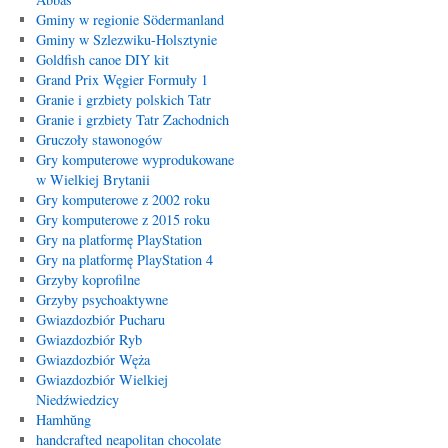
Gminy w regionie Södermanland
Gminy w Szlezwiku-Holsztynie
Goldfish canoe DIY kit
Grand Prix Węgier Formuły 1
Granie i grzbiety polskich Tatr
Granie i grzbiety Tatr Zachodnich
Gruczoły stawonogów
Gry komputerowe wyprodukowane
w Wielkiej Brytanii
Gry komputerowe z 2002 roku
Gry komputerowe z 2015 roku
Gry na platformę PlayStation
Gry na platformę PlayStation 4
Grzyby koprofilne
Grzyby psychoaktywne
Gwiazdozbiór Pucharu
Gwiazdozbiór Ryb
Gwiazdozbiór Węża
Gwiazdozbiór Wielkiej
Niedźwiedzicy
Hamhŭng
handcrafted neapolitan chocolate