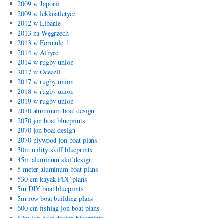
2009 w Japonii
2009 w lekkoatletyce
2012 w Libanie
2013 na Węgrzech
2013 w Formule 1
2014 w Afryce
2014 w rugby union
2017 w Oceanii
2017 w rugby union
2018 w rugby union
2019 w rugby union
2070 aluminum boat design
2070 jon boat blueprints
2070 jon boat design
2070 plywood jon boat plans
30m utility skiff blueprints
45m aluminum skif design
5 meter aluminum boat plans
530 cm kayak PDF plans
5m DIY boat blueprints
5m row boat building plans
600 cm fishing jon boat plans
67m jon boat design blueprints