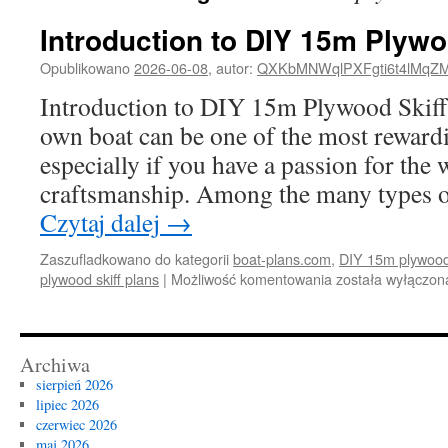
Introduction to DIY 15m Plywo
Opublikowano
2026-06-08
,
autor:
QXKbMNWqlPXFgti6t4lMqZ
Introduction to DIY 15m Plywood Skiff
own boat can be one of the most reward
especially if you have a passion for the
craftsmanship. Among the many types o
Czytaj dalej
→
Zaszufladkowano do kategorii
boat-plans.com
,
DIY 15m plywood 
Introduction
plywood skiff plans
|
Możliwość komentowania
została wyłączon
to
DIY
15m
Plywood
Archiwa
Skiff
sierpień 2026
Plans
lipiec 2026
czerwiec 2026
maj 2026