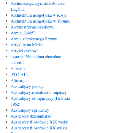
Archidiecezja rzymskokatolicka
Hagåtña
Architektura neogotycka w Rosji
Architektura neogotycka w Toruniu
Arcymistrzynie szachowe
Armia „Łódź”
Armia starożytnego Rzymu
Artykuły na Medal
Artyści cyrkowi
assorted Neapolitan chocolate
selection
Asztarak
ATC-A12
Atimarga
Australijscy judocy
Australijscy medaliści olimpijscy
Australijscy olimpijczycy (Helsinki
1952)
Australijscy sprinterzy
Austriaccy dziennikarze
Austriaccy filozofowie XIX wieku
Austriaccy filozofowie XX wieku