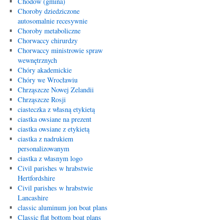
Chodów (gmina)
Choroby dziedziczone
autosomalnie recesywnie
Choroby metaboliczne
Chorwaccy chirurdzy
Chorwaccy ministrowie spraw
wewnętrznych
Chóry akademickie
Chóry we Wrocławiu
Chrząszcze Nowej Zelandii
Chrząszcze Rosji
ciasteczka z własną etykietą
ciastka owsiane na prezent
ciastka owsiane z etykietą
ciastka z nadrukiem
personalizowanym
ciastka z własnym logo
Civil parishes w hrabstwie
Hertfordshire
Civil parishes w hrabstwie
Lancashire
classic aluminum jon boat plans
Classic flat bottom boat plans