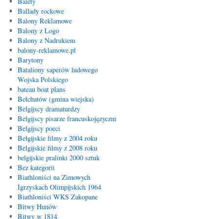
Balety
Ballady rockowe
Balony Reklamowe
Balony z Logo
Balony z Nadrukiem
balony-reklamowe.pl
Barytony
Bataliony saperów ludowego
Wojska Polskiego
bateau boat plans
Bełchatów (gmina wiejska)
Belgijscy dramaturdzy
Belgijscy pisarze francuskojęzyczni
Belgijscy poeci
Belgijskie filmy z 2004 roku
Belgijskie filmy z 2008 roku
belgijskie pralinki 2000 sztuk
Bez kategorii
Biathloniści na Zimowych
Igrzyskach Olimpijskich 1964
Biathloniści WKS Zakopane
Bitwy Hunów
Bitwy w 1814