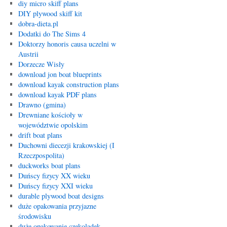
diy micro skiff plans
DIY plywood skiff kit
dobra-dieta.pl
Dodatki do The Sims 4
Doktorzy honoris causa uczelni w
Austrii
Dorzecze Wisły
download jon boat blueprints
download kayak construction plans
download kayak PDF plans
Drawno (gmina)
Drewniane kościoły w
województwie opolskim
drift boat plans
Duchowni diecezji krakowskiej (I
Rzeczpospolita)
duckworks boat plans
Duńscy fizycy XX wieku
Duńscy fizycy XXI wieku
durable plywood boat designs
duże opakowania przyjazne
środowisku
duże opakowanie czekoladek