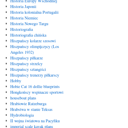
Historia Europy Wschodniej
Historia Japonii
Historia kolonialna Portugalii
Historia Niemiec
Historia Nowego Targu
Historiografia
Historiografia chińska
Hiszpańscy kolarze szosowi
Hiszpańscy olimpijczycy (Los
Angeles 1932)
Hiszpańscy piłkarze
Hiszpańscy strzelcy
Hiszpańscy sztangiści
Hiszpańscy trenerzy piłkarscy
Hobby
Hobie Cat 16 dollie blueprints
Hongkońscy wspinacze sportowi
houseboat plans
Hrabiowie Ratzeburga
Hrabstwa w stanie Teksas
Hydrobiologia
II wojna światowa na Pacyfiku
imperial scale kayak plans