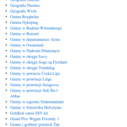
Geografia Niemiec
Geografia Wisły
Gmina Borgholm
Gmina Nyköping
Gminy w Badenii-Wirtembergii
Gminy w Bawarii
Gminy w departamencie Aisne
Gminy w Gwatemali
Gminy w Nadrenii-Palatynacie
Gminy w okręgu Jassy
Gminy w okręgu Sogn og Fjordane
Gminy w okręgu Trøndelag
Gminy w powiecie Česká Lípa
Gminy w prowincji Liège
Gminy w prowincji Saragossa
Gminy w prowincji Sidi Bu-l-
Abbas
Gminy w regionie Södermanland
Gminy w Szlezwiku-Holsztynie
Goldfish canoe DIY kit
Grand Prix Węgier Formuły 1
Granie i grzbiety polskich Tatr