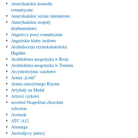
Amerykańskie komedie
romantyczne
Amerykańskie seriale internetowe
Amerykańskie zespoły
deathmetalowe
Angielscy poeci romantyzmu
Angielskie kluby żużlowe
Archidiecezja rzymskokatolicka
Hagåtña
Architektura neogotycka w Rosji
Architektura neogotycka w Toruniu
Arcymistrzynie szachowe
Armia „Łódź”
Armia starożytnego Rzymu
Artykuły na Medal
Artyści cyrkowi
assorted Neapolitan chocolate
selection
Asztarak
ATC-A12
Atimarga
Australijscy judocy