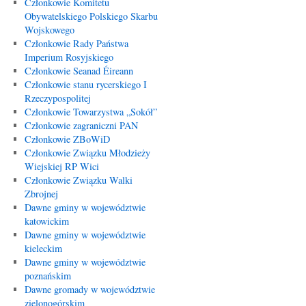
Członkowie Komitetu
Obywatelskiego Polskiego Skarbu
Wojskowego
Członkowie Rady Państwa
Imperium Rosyjskiego
Członkowie Seanad Éireann
Członkowie stanu rycerskiego I
Rzeczypospolitej
Członkowie Towarzystwa „Sokół”
Członkowie zagraniczni PAN
Członkowie ZBoWiD
Członkowie Związku Młodzieży
Wiejskiej RP Wici
Członkowie Związku Walki
Zbrojnej
Dawne gminy w województwie
katowickim
Dawne gminy w województwie
kieleckim
Dawne gminy w województwie
poznańskim
Dawne gromady w województwie
zielonogórskim