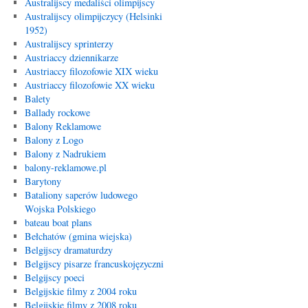
Australijscy medaliści olimpijscy
Australijscy olimpijczycy (Helsinki
1952)
Australijscy sprinterzy
Austriaccy dziennikarze
Austriaccy filozofowie XIX wieku
Austriaccy filozofowie XX wieku
Balety
Ballady rockowe
Balony Reklamowe
Balony z Logo
Balony z Nadrukiem
balony-reklamowe.pl
Barytony
Bataliony saperów ludowego
Wojska Polskiego
bateau boat plans
Bełchatów (gmina wiejska)
Belgijscy dramaturdzy
Belgijscy pisarze francuskojęzyczni
Belgijscy poeci
Belgijskie filmy z 2004 roku
Belgijskie filmy z 2008 roku