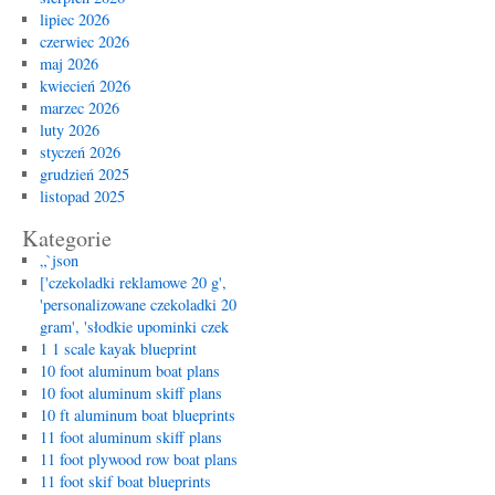
har
lipiec 2026
na
czerwiec 2026
każ
maj 2026
okaz
kwiecień 2026
marzec 2026
luty 2026
styczeń 2026
grudzień 2025
listopad 2025
Kategorie
„`json
['czekoladki reklamowe 20 g',
'personalizowane czekoladki 20
gram', 'słodkie upominki czek
1 1 scale kayak blueprint
10 foot aluminum boat plans
10 foot aluminum skiff plans
10 ft aluminum boat blueprints
11 foot aluminum skiff plans
11 foot plywood row boat plans
11 foot skif boat blueprints