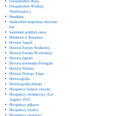
Gwiazdozbiór Węża
Gwiazdozbiór Wielkiej
Niedźwiedzicy
Hamhŭng
handcrafted neapolitan chocolate
box
handmade goldfish canoe
Hinduizm w Karnatace
Historia Angoli
Historia Europy Środkowej
Historia Europy Wschodniej
Historia Japonii
Historia kolonialna Portugalii
Historia Niemiec
Historia Nowego Targu
Historiografia
Historiografia chińska
Hiszpańscy kolarze szosowi
Hiszpańscy olimpijczycy (Los
Angeles 1932)
Hiszpańscy piłkarze
Hiszpańscy strzelcy
Hiszpańscy sztangiści