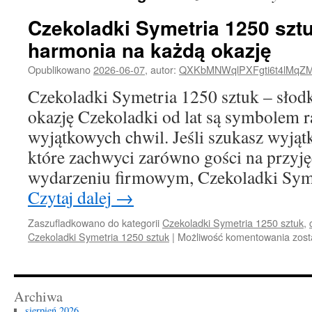
Czekoladki Symetria 1250 szt
harmonia na każdą okazję
Opublikowano
2026-06-07
,
autor:
QXKbMNWqlPXFgti6t4lMqZ
Czekoladki Symetria 1250 sztuk – słod
okazję Czekoladki od lat są symbolem ra
wyjątkowych chwil. Jeśli szukasz wyjąt
które zachwyci zarówno gości na przyjęc
wydarzeniu firmowym, Czekoladki Sym
Czytaj dalej
→
Zaszufladkowano do kategorii
Czekoladki Symetria 1250 sztuk
,
Czek
Czekoladki Symetria 1250 sztuk
|
Możliwość komentowania
zost
Syme
125
sztu
–
Archiwa
słod
sierpień 2026