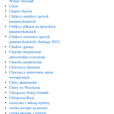
Wiener Neustadt
Cetyń
Charles Darwin
Chilijscy medaliści igrzysk
panamerykańskich
Chilijscy piłkarze na igrzyskach
panamerykańskich
Chilijscy uczestnicy igrzysk
panamerykańskich (Santiago 2023)
Chodów (gmina)
Choroby dziedziczone
autosomalnie recesywnie
Choroby metaboliczne
Chorwaccy chirurdzy
Chorwaccy ministrowie spraw
wewnętrznych
Chóry akademickie
Chóry we Wrocławiu
Chrząszcze Nowej Zelandii
Chrząszcze Rosji
ciasteczka z własną etykietą
ciastka owsiane na prezent
ciastka owsiane z etykietą