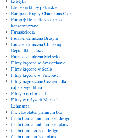
Estetyka
Etiopskie kluby piłkarskie
European Rugby Champions Cup
Europejskie partie społeczno-
konserwatywne
Farmakologia
Fauna endemiczna Brazylii
Fauna endemiczna Chińskiej
Republiki Ludowej
Fauna endemiczna Meksyku
Filmy kręcone w Amsterdamie
Filmy kręcone w Senlis
Filmy kręcone w Vancouver
Filmy nagrodzone Cezarem dla
najlepszego filmu
Filmy o narkomanii
Filmy w reżyserii Michaela
Lehmanna
fine chocolates platinium box
flat bottom aluminum boat design
flat bottom aluminum boat plans
flat bottom jon boat design
flat bottom jon boat plans