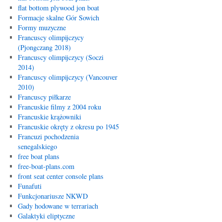
flat bottom plywood jon boat
Formacje skalne Gór Sowich
Formy muzyczne
Francuscy olimpijczycy
(Pjongczang 2018)
Francuscy olimpijczycy (Soczi
2014)
Francuscy olimpijczycy (Vancouver
2010)
Francuscy piłkarze
Francuskie filmy z 2004 roku
Francuskie krążowniki
Francuskie okręty z okresu po 1945
Francuzi pochodzenia
senegalskiego
free boat plans
free-boat-plans.com
front seat center console plans
Funafuti
Funkcjonariusze NKWD
Gady hodowane w terrariach
Galaktyki eliptyczne