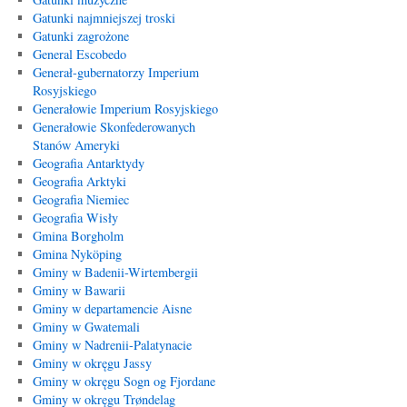
Gatunki najmniejszej troski
Gatunki zagrożone
General Escobedo
Generał-gubernatorzy Imperium
Rosyjskiego
Generałowie Imperium Rosyjskiego
Generałowie Skonfederowanych
Stanów Ameryki
Geografia Antarktydy
Geografia Arktyki
Geografia Niemiec
Geografia Wisły
Gmina Borgholm
Gmina Nyköping
Gminy w Badenii-Wirtembergii
Gminy w Bawarii
Gminy w departamencie Aisne
Gminy w Gwatemali
Gminy w Nadrenii-Palatynacie
Gminy w okręgu Jassy
Gminy w okręgu Sogn og Fjordane
Gminy w okręgu Trøndelag