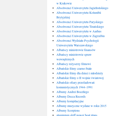
w Krakowie
Absolwenci Uniwersytetu Jagiellońskiego
Absolwenci Uniwersytetu Kolumbii
Brytyjskiej
Absolwenci Uniwersytetu Paryskiego
Absolwenci Uniwersytetu Tirańskiego
Absolwenci Uniwersytetu w Aarhus
Absolwenci Uniwersytetu w Zagrzebiu
Absolwenci Wydziału Psychologii
Uniwersytetu Warszawskiego
Albańscy ministrowie finansów
Albańscy ministrowie spraw
wewnętrznych
Albańscy reżyserzy filmowi
Albańskie filmy czarno-białe
Albańskie filmy dla dzieci i młodzieży
Albańskie filmy o II wojnie światowej
Albańskie ofiary prześladowań
komunistycznych 1944–1991
Albumy Andrei Bocellego
Albumy Decca Records
Albumy kompilacyjne
Albumy muzyczne wydane w roku 2015
Albumy Scorpions
aluminium skiff power boat plans