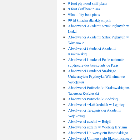
9 foot plywood skiff plans
9 foot skiff boat plans
95m utility boat plans
99 fit śniadan dla aktywnych
Absolwenci Akademii Sztuk Pięknych w
Łodzi
Absolwenci Akademii Sztuk Pięknych w
Warszawie
Absolwenci i studenci Akademii
Krakowskiej
Absolwenci i studenci École nationale
supérieure des beaux-arts de Paris
Absolwenci i studenci Śląskiego
Uniwersytetu Fryderyka Wilhelma we
Wrocławiu
Absolwenci Politechniki Krakowskiej im.
Tadeusza Kościuszki
Absolwenci Politechniki Łódzkiej
Absolwenci szkół średnich w Legnicy
Absolwenci Terezjańskiej Akademii
Wojskowej
Absolwenci uczelni w Belgii
Absolwenci uczelni w Wielkiej Brytanii
Absolwenci Uniwersytetu Bostońskiego
Absolwenci Uniwersytetu Ekonomicznego