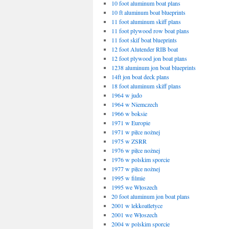
10 foot aluminum boat plans
10 ft aluminum boat blueprints
11 foot aluminum skiff plans
11 foot plywood row boat plans
11 foot skif boat blueprints
12 foot Alutender RIB boat
12 foot plywood jon boat plans
1238 aluminum jon boat blueprints
14ft jon boat deck plans
18 foot aluminum skiff plans
1964 w judo
1964 w Niemczech
1966 w boksie
1971 w Europie
1971 w piłce nożnej
1975 w ZSRR
1976 w piłce nożnej
1976 w polskim sporcie
1977 w piłce nożnej
1995 w filmie
1995 we Włoszech
20 foot aluminum jon boat plans
2001 w lekkoatletyce
2001 we Włoszech
2004 w polskim sporcie