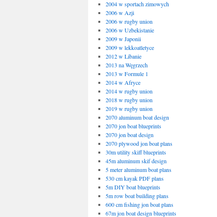
2004 w sportach zimowych
2006 w Azji
2006 w rugby union
2006 w Uzbekistanie
2009 w Japonii
2009 w lekkoatletyce
2012 w Libanie
2013 na Węgrzech
2013 w Formule 1
2014 w Afryce
2014 w rugby union
2018 w rugby union
2019 w rugby union
2070 aluminum boat design
2070 jon boat blueprints
2070 jon boat design
2070 plywood jon boat plans
30m utility skiff blueprints
45m aluminum skif design
5 meter aluminum boat plans
530 cm kayak PDF plans
5m DIY boat blueprints
5m row boat building plans
600 cm fishing jon boat plans
67m jon boat design blueprints