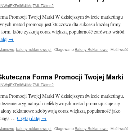
NWqlPXFgti6t4lMqZMUTXfmn2
ma Promocji Twojej Marki W dzisiejszym świecie marketingu
wnych metod promocji jest kluczowe dla sukcesu każdej firmy.
h form, które zyskują coraz większą popularność zarówno wśród
dalej
→
klamowe
,
balony-reklamowe.pl
|
Otagowano
Balony Reklamowe
|
Możliwość
kuteczna Forma Promocji Twojej Marki
NWqlPXFgti6t4lMqZMUTXfmn2
ma Promocji Twojej Marki W dzisiejszym świecie marketingu,
lezienie oryginalnych i efektywnych metod promocji staje się
Balony reklamowe zdobywają coraz większą popularność jako
zyciąga …
Czytaj dalej
→
klamowe
,
balony-reklamowe.pl
|
Otagowano
Balony Reklamowe
|
Możliwość