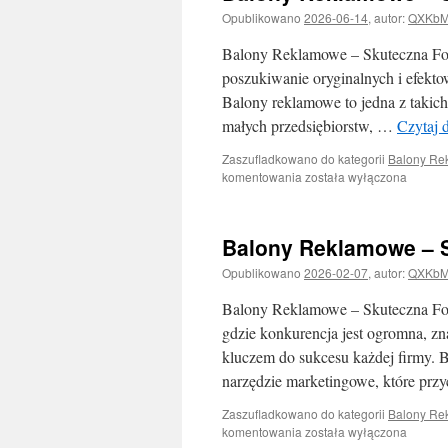
Opublikowano
2026-06-14
,
autor:
QXKbM
Balony Reklamowe – Skuteczna For
poszukiwanie oryginalnych i efekto
Balony reklamowe to jedna z takic
małych przedsiębiorstw, …
Czytaj 
Zaszufladkowano do kategorii
Balony Re
Balony
komentowania
została wyłączona
Reklamowe
–
Skuteczna
Balony Reklamowe – S
Forma
Promocji
Opublikowano
2026-02-07
,
autor:
QXKbM
Twojej
Marki
Balony Reklamowe – Skuteczna For
gdzie konkurencja jest ogromna, zna
kluczem do sukcesu każdej firmy. 
narzędzie marketingowe, które pr
Zaszufladkowano do kategorii
Balony Re
Balony
komentowania
została wyłączona