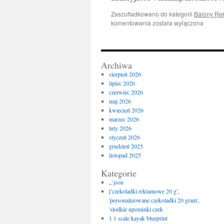
Zaszufladkowano do kategorii
Balony Re
Balony
komentowania
została wyłączona
Reklamowe
–
Skuteczna
Forma
Archiwa
Promocji
sierpień 2026
Twojej
lipiec 2026
Marki
czerwiec 2026
maj 2026
kwiecień 2026
marzec 2026
luty 2026
styczeń 2026
grudzień 2025
listopad 2025
Kategorie
„`json
['czekoladki reklamowe 20 g',
'personalizowane czekoladki 20 gram',
'słodkie upominki czek
1 1 scale kayak blueprint