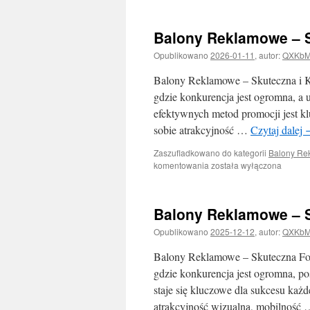
Reklamowe
–
Skuteczna
Balony Reklamowe – S
Forma
Promocji
Opublikowano
2026-01-11
,
autor:
QXKbM
Twojej
Marki
Balony Reklamowe – Skuteczna i K
gdzie konkurencja jest ogromna, a
efektywnych metod promocji jest kl
sobie atrakcyjność …
Czytaj dalej
Zaszufladkowano do kategorii
Balony Re
Balony
komentowania
została wyłączona
Reklamowe
–
Skuteczna
Balony Reklamowe – S
i
Kreatywna
Opublikowano
2025-12-12
,
autor:
QXKbM
Forma
Promocji
Balony Reklamowe – Skuteczna For
gdzie konkurencja jest ogromna, p
staje się kluczowe dla sukcesu każd
atrakcyjność wizualną, mobilność