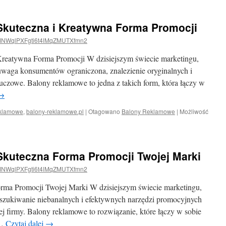
kuteczna i Kreatywna Forma Promocji
NWqlPXFgti6t4lMqZMUTXfmn2
reatywna Forma Promocji W dzisiejszym świecie marketingu,
 uwaga konsumentów ograniczona, znalezienie oryginalnych i
uczowe. Balony reklamowe to jedna z takich form, która łączy w
→
klamowe
,
balony-reklamowe.pl
|
Otagowano
Balony Reklamowe
|
Możliwość
kuteczna Forma Promocji Twojej Marki
NWqlPXFgti6t4lMqZMUTXfmn2
ma Promocji Twojej Marki W dzisiejszym świecie marketingu,
oszukiwanie niebanalnych i efektywnych narzędzi promocyjnych
ej firmy. Balony reklamowe to rozwiązanie, które łączy w sobie
 …
Czytaj dalej
→