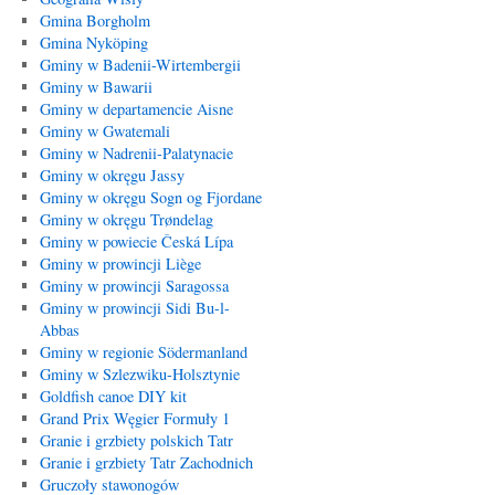
Gmina Borgholm
Gmina Nyköping
Gminy w Badenii-Wirtembergii
Gminy w Bawarii
Gminy w departamencie Aisne
Gminy w Gwatemali
Gminy w Nadrenii-Palatynacie
Gminy w okręgu Jassy
Gminy w okręgu Sogn og Fjordane
Gminy w okręgu Trøndelag
Gminy w powiecie Česká Lípa
Gminy w prowincji Liège
Gminy w prowincji Saragossa
Gminy w prowincji Sidi Bu-l-
Abbas
Gminy w regionie Södermanland
Gminy w Szlezwiku-Holsztynie
Goldfish canoe DIY kit
Grand Prix Węgier Formuły 1
Granie i grzbiety polskich Tatr
Granie i grzbiety Tatr Zachodnich
Gruczoły stawonogów