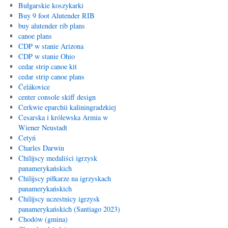
Bułgarskie koszykarki
Buy 9 foot Alutender RIB
buy alutender rib plans
canoe plans
CDP w stanie Arizona
CDP w stanie Ohio
cedar strip canoe kit
cedar strip canoe plans
Čelákovice
center console skiff design
Cerkwie eparchii kaliningradzkiej
Cesarska i królewska Armia w
Wiener Neustadt
Cetyń
Charles Darwin
Chilijscy medaliści igrzysk
panamerykańskich
Chilijscy piłkarze na igrzyskach
panamerykańskich
Chilijscy uczestnicy igrzysk
panamerykańskich (Santiago 2023)
Chodów (gmina)