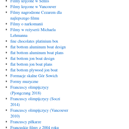
Filmy kręcone w Senlis
Filmy kręcone w Vancouver
Filmy nagrodzone Cezarem dla
najlepszego filmu
Filmy o narkomanii
Filmy w reżyserii Michaela
Lehmanna
fine chocolates platinium box
flat bottom aluminum boat design
flat bottom aluminum boat plans
flat bottom jon boat design
flat bottom jon boat plans
flat bottom plywood jon boat
Formacje skalne Gór Sowich
Formy muzyczne
Francuscy olimpijczycy
(Pjongczang 2018)
Francuscy olimpijczycy (Soczi
2014)
Francuscy olimpijczycy (Vancouver
2010)
Francuscy piłkarze
Francuskie filmy z 2004 roku