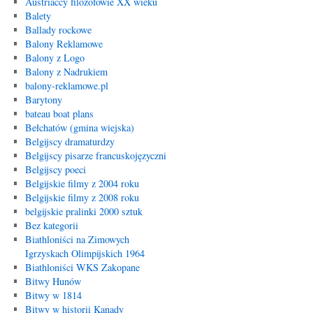
Austriaccy filozofowie XX wieku
Balety
Ballady rockowe
Balony Reklamowe
Balony z Logo
Balony z Nadrukiem
balony-reklamowe.pl
Barytony
bateau boat plans
Bełchatów (gmina wiejska)
Belgijscy dramaturdzy
Belgijscy pisarze francuskojęzyczni
Belgijscy poeci
Belgijskie filmy z 2004 roku
Belgijskie filmy z 2008 roku
belgijskie pralinki 2000 sztuk
Bez kategorii
Biathloniści na Zimowych
Igrzyskach Olimpijskich 1964
Biathloniści WKS Zakopane
Bitwy Hunów
Bitwy w 1814
Bitwy w historii Kanady