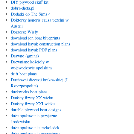
DIY plywood skiff kit
dobra-dieta.pl
Dodatki do The Sims 4
Doktorzy honoris causa uczelni w
Austrii
Dorzecze Wisły
download jon boat blueprints
download kayak construction plans
download kayak PDF plans
Drawno (gmina)
Drewniane kościoły w
województwie opolskim
drift boat plans
Duchowni diecezji krakowskiej (I
Rzeczpospolita)
duckworks boat plans
Duńscy fizycy XX wieku
Duńscy fizycy XXI wieku
durable plywood boat designs
duże opakowania przyjazne
środowisku
duże opakowanie czekoladek
duże opakowanie prezentowe