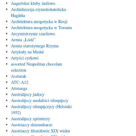
Angielskie kluby żużlowe
Archidiecezja rzymskokatolicka
Hagåtña
Architektura neogotycka w Rosji
Architektura neogotycka w Toruniu
Arcymistrzynie szachowe
Armia „Łódź”
Armia starożytnego Rzymu
Artykuły na Medal
Artyści cyrkowi
assorted Neapolitan chocolate
selection
Asztarak
ATC-A12
Atimarga
Australijscy judocy
Australijscy medaliści olimpijscy
Australijscy olimpijczycy (Helsinki
1952)
Australijscy sprinterzy
Austriaccy dziennikarze
Austriaccy filozofowie XIX wieku