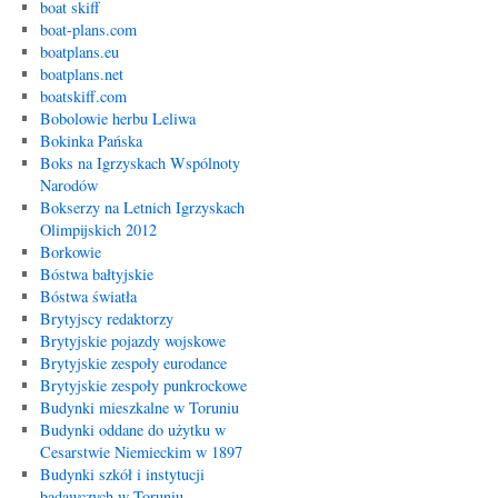
boat skiff
boat-plans.com
boatplans.eu
boatplans.net
boatskiff.com
Bobolowie herbu Leliwa
Bokinka Pańska
Boks na Igrzyskach Wspólnoty
Narodów
Bokserzy na Letnich Igrzyskach
Olimpijskich 2012
Borkowie
Bóstwa bałtyjskie
Bóstwa światła
Brytyjscy redaktorzy
Brytyjskie pojazdy wojskowe
Brytyjskie zespoły eurodance
Brytyjskie zespoły punkrockowe
Budynki mieszkalne w Toruniu
Budynki oddane do użytku w
Cesarstwie Niemieckim w 1897
Budynki szkół i instytucji
badawczych w Toruniu