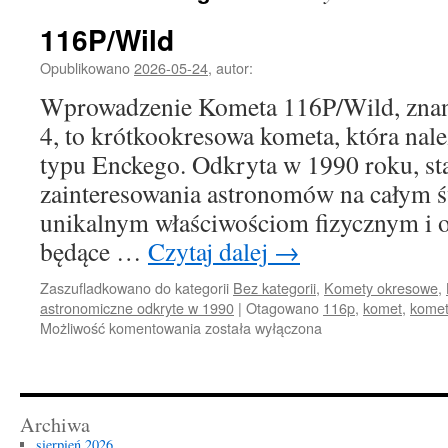
116P/Wild
Opublikowano
2026-05-24
,
autor:
Wprowadzenie Kometa 116P/Wild, znan
4, to krótkookresowa kometa, która nal
typu Enckego. Odkryta w 1990 roku, sta
zainteresowania astronomów na całym ś
unikalnym właściwościom fizycznym i o
będące …
Czytaj dalej
→
Zaszufladkowano do kategorii
Bez kategorii
,
Komety okresowe
,
astronomiczne odkryte w 1990
|
Otagowano
116p
,
komet
,
kome
116P/Wild
Możliwość komentowania
została wyłączona
Archiwa
sierpień 2026