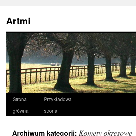
Przejdź
do
Artmi
treści
Strona
Przykładowa
główna
strona
Komety okresowe
Archiwum kategorii: