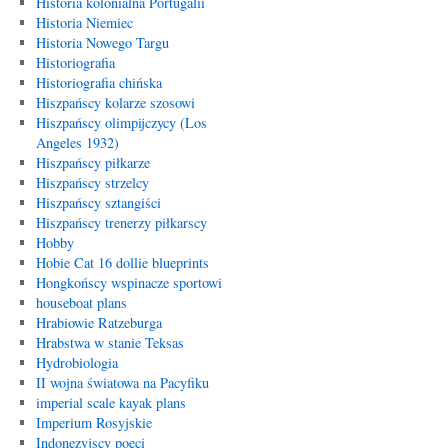
Historia kolonialna Portugalii
Historia Niemiec
Historia Nowego Targu
Historiografia
Historiografia chińska
Hiszpańscy kolarze szosowi
Hiszpańscy olimpijczycy (Los
Angeles 1932)
Hiszpańscy piłkarze
Hiszpańscy strzelcy
Hiszpańscy sztangiści
Hiszpańscy trenerzy piłkarscy
Hobby
Hobie Cat 16 dollie blueprints
Hongkońscy wspinacze sportowi
houseboat plans
Hrabiowie Ratzeburga
Hrabstwa w stanie Teksas
Hydrobiologia
II wojna światowa na Pacyfiku
imperial scale kayak plans
Imperium Rosyjskie
Indonezyjscy poeci