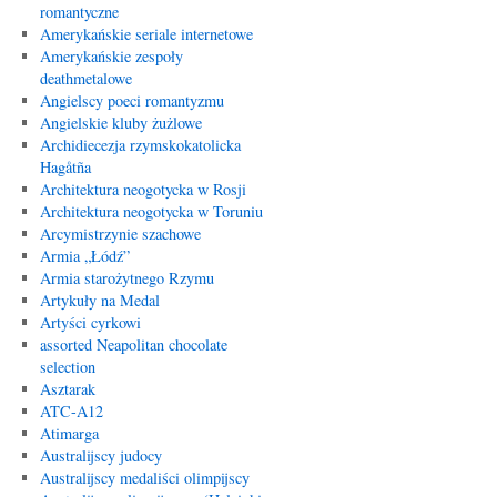
romantyczne
Amerykańskie seriale internetowe
Amerykańskie zespoły
deathmetalowe
Angielscy poeci romantyzmu
Angielskie kluby żużlowe
Archidiecezja rzymskokatolicka
Hagåtña
Architektura neogotycka w Rosji
Architektura neogotycka w Toruniu
Arcymistrzynie szachowe
Armia „Łódź”
Armia starożytnego Rzymu
Artykuły na Medal
Artyści cyrkowi
assorted Neapolitan chocolate
selection
Asztarak
ATC-A12
Atimarga
Australijscy judocy
Australijscy medaliści olimpijscy