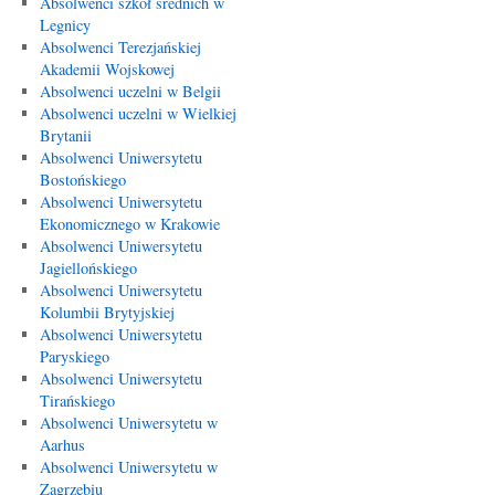
Absolwenci szkół średnich w
Legnicy
Absolwenci Terezjańskiej
Akademii Wojskowej
Absolwenci uczelni w Belgii
Absolwenci uczelni w Wielkiej
Brytanii
Absolwenci Uniwersytetu
Bostońskiego
Absolwenci Uniwersytetu
Ekonomicznego w Krakowie
Absolwenci Uniwersytetu
Jagiellońskiego
Absolwenci Uniwersytetu
Kolumbii Brytyjskiej
Absolwenci Uniwersytetu
Paryskiego
Absolwenci Uniwersytetu
Tirańskiego
Absolwenci Uniwersytetu w
Aarhus
Absolwenci Uniwersytetu w
Zagrzebiu