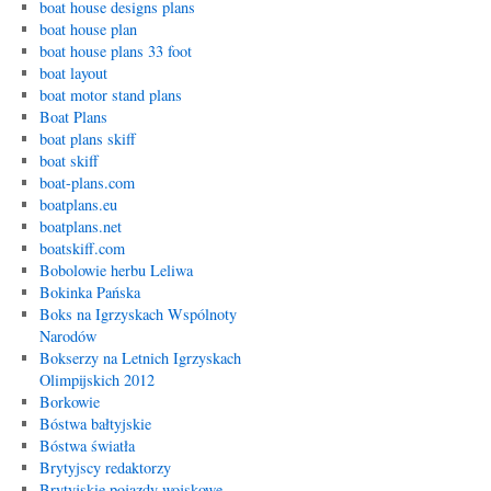
boat house designs plans
boat house plan
boat house plans 33 foot
boat layout
boat motor stand plans
Boat Plans
boat plans skiff
boat skiff
boat-plans.com
boatplans.eu
boatplans.net
boatskiff.com
Bobolowie herbu Leliwa
Bokinka Pańska
Boks na Igrzyskach Wspólnoty
Narodów
Bokserzy na Letnich Igrzyskach
Olimpijskich 2012
Borkowie
Bóstwa bałtyjskie
Bóstwa światła
Brytyjscy redaktorzy
Brytyjskie pojazdy wojskowe