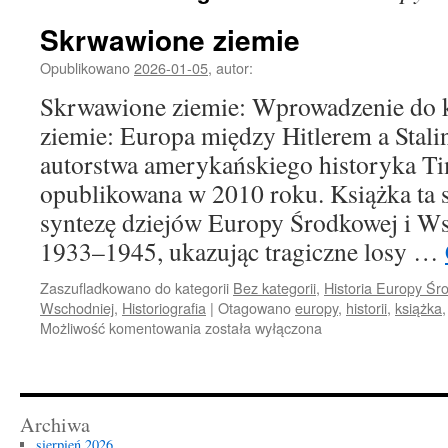
Skrwawione ziemie
Opublikowano
2026-01-05
,
autor:
Skrwawione ziemie: Wprowadzenie do 
ziemie: Europa między Hitlerem a Stalin
autorstwa amerykańskiego historyka T
opublikowana w 2010 roku. Książka ta
syntezę dziejów Europy Środkowej i Ws
1933–1945, ukazując tragiczne losy …
Zaszufladkowano do kategorii
Bez kategorii
,
Historia Europy Śr
Wschodniej
,
Historiografia
|
Otagowano
europy
,
historii
,
książka
Skrwawione
Możliwość komentowania
została wyłączona
ziemie
Archiwa
sierpień 2026