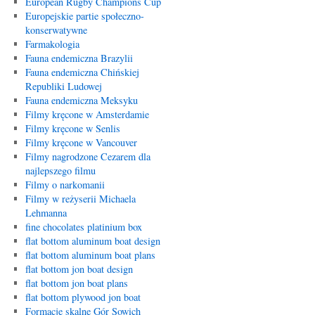
European Rugby Champions Cup
Europejskie partie społeczno-
konserwatywne
Farmakologia
Fauna endemiczna Brazylii
Fauna endemiczna Chińskiej
Republiki Ludowej
Fauna endemiczna Meksyku
Filmy kręcone w Amsterdamie
Filmy kręcone w Senlis
Filmy kręcone w Vancouver
Filmy nagrodzone Cezarem dla
najlepszego filmu
Filmy o narkomanii
Filmy w reżyserii Michaela
Lehmanna
fine chocolates platinium box
flat bottom aluminum boat design
flat bottom aluminum boat plans
flat bottom jon boat design
flat bottom jon boat plans
flat bottom plywood jon boat
Formacje skalne Gór Sowich