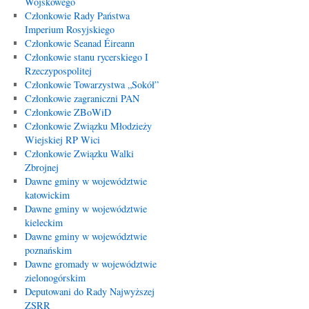
Wojskowego
Członkowie Rady Państwa
Imperium Rosyjskiego
Członkowie Seanad Éireann
Członkowie stanu rycerskiego I
Rzeczypospolitej
Członkowie Towarzystwa „Sokół”
Członkowie zagraniczni PAN
Członkowie ZBoWiD
Członkowie Związku Młodzieży
Wiejskiej RP Wici
Członkowie Związku Walki
Zbrojnej
Dawne gminy w województwie
katowickim
Dawne gminy w województwie
kieleckim
Dawne gminy w województwie
poznańskim
Dawne gromady w województwie
zielonogórskim
Deputowani do Rady Najwyższej
ZSRR