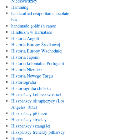
Niedźwiedzicy
Hamhŭng
handcrafted neapolitan chocolate
box
handmade goldfish canoe
Hinduizm w Karnatace
Historia Angoli
Historia Europy Środkowej
Historia Europy Wschodniej
Historia Japonii
Historia kolonialna Portugalii
Historia Niemiec
Historia Nowego Targu
Historiografia
Historiografia chińska
Hiszpańscy kolarze szosowi
Hiszpańscy olimpijczycy (Los
Angeles 1932)
Hiszpańscy piłkarze
Hiszpańscy strzelcy
Hiszpańscy sztangiści
Hiszpańscy trenerzy piłkarscy
Hobby