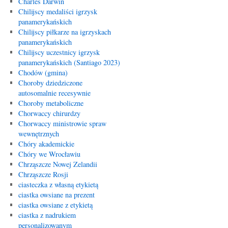
Charles Darwin
Chilijscy medaliści igrzysk
panamerykańskich
Chilijscy piłkarze na igrzyskach
panamerykańskich
Chilijscy uczestnicy igrzysk
panamerykańskich (Santiago 2023)
Chodów (gmina)
Choroby dziedziczone
autosomalnie recesywnie
Choroby metaboliczne
Chorwaccy chirurdzy
Chorwaccy ministrowie spraw
wewnętrznych
Chóry akademickie
Chóry we Wrocławiu
Chrząszcze Nowej Zelandii
Chrząszcze Rosji
ciasteczka z własną etykietą
ciastka owsiane na prezent
ciastka owsiane z etykietą
ciastka z nadrukiem
personalizowanym