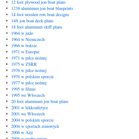
12 foot plywood jon boat plans
1238 aluminum jon boat blueprints
14 foot wooden row boat designs
14ft jon boat deck plans
18 foot aluminum skiff plans
1964 w judo
1964 w Niemczech
1966 w boksie
1971 w Europie
1971 w piłce nożnej
1975 w ZSRR
1976 w piłce nożnej
1976 w polskim sporcie
1977 w piłce nożnej
1995 w filmie
1995 we Włoszech
20 foot aluminum jon boat plans
2001 w lekkoatletyce
2001 we Włoszech
2004 w polskim sporcie
2004 w sportach zimowych
2006 w Azji
2006 w rugby union