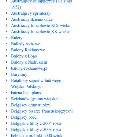
Australijscy olimpijczycy (Helsinki
1952)
Australijscy sprinterzy
Austriaccy dziennikarze
Austriaccy filozofowie XIX wieku
Austriaccy filozofowie XX wieku
Balety
Ballady rockowe
Balony Reklamowe
Balony z Logo
Balony z Nadrukiem
balony-reklamowe.pl
Barytony
Bataliony saperów ludowego
Wojska Polskiego
bateau boat plans
Bełchatów (gmina wiejska)
Belgijscy dramaturdzy
Belgijscy pisarze francuskojęzyczni
Belgijscy poeci
Belgijskie filmy z 2004 roku
Belgijskie filmy z 2008 roku
belgijskie pralinki 2000 sztuk