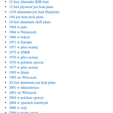
12 foot Alutender RIB boat
12 foot plywood jon boat plans
1238 aluminum jon boat blueprints
14ft jon boat deck plans
18 foot aluminum skiff plans
1964 w judo
1964 w Niemczech
1966 w boksie
1971 w Europie
1971 w piłce nożnej
1975 w ZSRR
1976 w piłce nożnej
1976 w polskim sporcie
1977 w piłce nożnej
1995 w filmie
1995 we Włoszech
20 foot aluminum jon boat plans
2001 w lekkoatletyce
2001 we Włoszech
2004 w polskim sporcie
2004 w sportach zimowych
2006 w Azji
2006 w rugby union