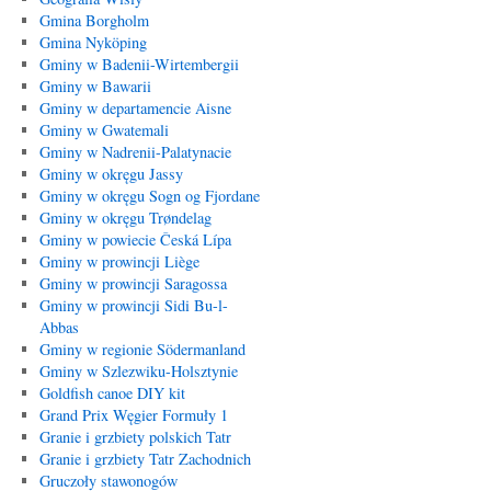
Gmina Borgholm
Gmina Nyköping
Gminy w Badenii-Wirtembergii
Gminy w Bawarii
Gminy w departamencie Aisne
Gminy w Gwatemali
Gminy w Nadrenii-Palatynacie
Gminy w okręgu Jassy
Gminy w okręgu Sogn og Fjordane
Gminy w okręgu Trøndelag
Gminy w powiecie Česká Lípa
Gminy w prowincji Liège
Gminy w prowincji Saragossa
Gminy w prowincji Sidi Bu-l-
Abbas
Gminy w regionie Södermanland
Gminy w Szlezwiku-Holsztynie
Goldfish canoe DIY kit
Grand Prix Węgier Formuły 1
Granie i grzbiety polskich Tatr
Granie i grzbiety Tatr Zachodnich
Gruczoły stawonogów