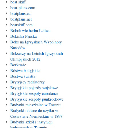
boat skiff
boat-plans.com
boatplans.eu
boatplans.net
boatskiff.com
Bobolowie herbu Leliwa
Bokinka Pańska
Boks na Igrzyskach Wspólnoty
Narodów
Bokserzy na Letnich Igrzyskach
Olimpijskich 2012
Borkowie
Bóstwa bałtyjskie
Bóstwa światła
Brytyjscy redaktorzy
Brytyjskie pojazdy wojskowe
Brytyjskie zespoły eurodance
Brytyjskie zespoły punkrockowe
Budynki mieszkalne w Toruniu
Budynki oddane do użytku w
Cesarstwie Niemieckim w 1897
Budynki szkół i instytucji
badawczych w Toruniu