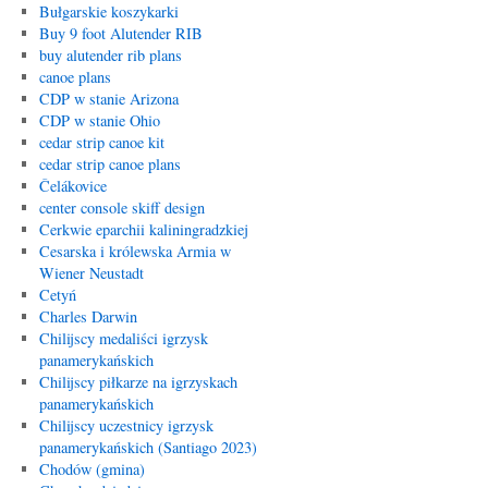
Bułgarskie koszykarki
Buy 9 foot Alutender RIB
buy alutender rib plans
canoe plans
CDP w stanie Arizona
CDP w stanie Ohio
cedar strip canoe kit
cedar strip canoe plans
Čelákovice
center console skiff design
Cerkwie eparchii kaliningradzkiej
Cesarska i królewska Armia w
Wiener Neustadt
Cetyń
Charles Darwin
Chilijscy medaliści igrzysk
panamerykańskich
Chilijscy piłkarze na igrzyskach
panamerykańskich
Chilijscy uczestnicy igrzysk
panamerykańskich (Santiago 2023)
Chodów (gmina)