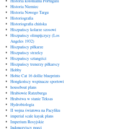
Historia kolonialna Portugalii
Historia Niemiec
Historia Nowego Targu
Historiografia
Historiografia chińska
Hiszpańscy kolarze szosowi
Hiszpańscy olimpijczycy (Los
Angeles 1932)
Hiszpańscy piłkarze
Hiszpańscy strzelcy
Hiszpańscy sztangiści
Hiszpańscy trenerzy piłkarscy
Hobby
Hobie Cat 16 dollie blueprints
Hongkońscy wspinacze sportowi
houseboat plans
Hrabiowie Ratzeburga
Hrabstwa w stanie Teksas
Hydrobiologia
II wojna światowa na Pacyfiku
imperial scale kayak plans
Imperium Rosyjskie
Indonezyjscy poeci