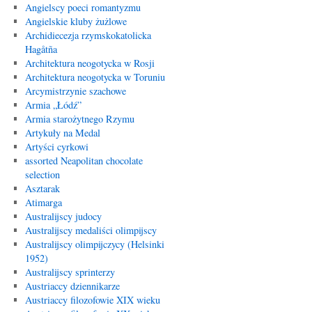
Angielscy poeci romantyzmu
Angielskie kluby żużlowe
Archidiecezja rzymskokatolicka
Hagåtña
Architektura neogotycka w Rosji
Architektura neogotycka w Toruniu
Arcymistrzynie szachowe
Armia „Łódź”
Armia starożytnego Rzymu
Artykuły na Medal
Artyści cyrkowi
assorted Neapolitan chocolate
selection
Asztarak
Atimarga
Australijscy judocy
Australijscy medaliści olimpijscy
Australijscy olimpijczycy (Helsinki
1952)
Australijscy sprinterzy
Austriaccy dziennikarze
Austriaccy filozofowie XIX wieku