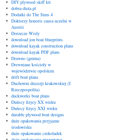
DIY plywood skiff kit
dobra-dieta.pl
Dodatki do The Sims 4
Doktorzy honoris causa uczelni w
Austrii
Dorzecze Wisły
download jon boat blueprints
download kayak construction plans
download kayak PDF plans
Drawno (gmina)
Drewniane kościoły w
województwie opolskim
drift boat plans
Duchowni diecezji krakowskiej (I
Rzeczpospolita)
duckworks boat plans
Duńscy fizycy XX wieku
Duńscy fizycy XXI wieku
durable plywood boat designs
duże opakowania przyjazne
środowisku
duże opakowanie czekoladek
duże opakowanie prezentowe