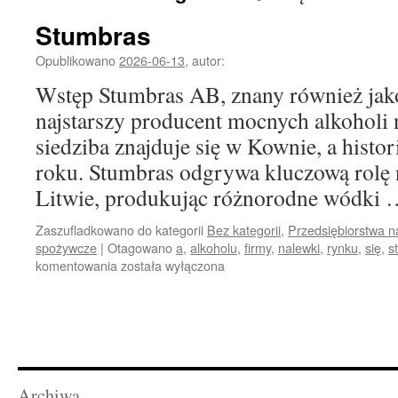
Stumbras
Opublikowano
2026-06-13
,
autor:
Wstęp Stumbras AB, znany również jako
najstarszy producent mocnych alkoholi 
siedziba znajduje się w Kownie, a histor
roku. Stumbras odgrywa kluczową rolę 
Litwie, produkując różnorodne wódki
Zaszufladkowano do kategorii
Bez kategorii
,
Przedsiębiorstwa na
spożywcze
|
Otagowano
a
,
alkoholu
,
firmy
,
nalewki
,
rynku
,
się
,
s
Stumbras
komentowania
została wyłączona
Archiwa