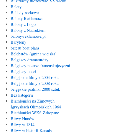
Austriaccy filozofowie XX wieku
Balety
Ballady rockowe
Balony Reklamowe
Balony z Logo
Balony z Nadrukiem
balony-reklamowe.pl
Barytony
bateau boat plans
Bełchatów (gmina wiejska)
Belgijscy dramaturdzy
Belgijscy pisarze francuskojęzyczni
Belgijscy poeci
Belgijskie filmy z 2004 roku
Belgijskie filmy z 2008 roku
belgijskie pralinki 2000 sztuk
Bez kategorii
Biathloniści na Zimowych
Igrzyskach Olimpijskich 1964
Biathloniści WKS Zakopane
Bitwy Hunów
Bitwy w 1814
Bitwy w historii Kanady