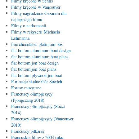
Filmy kręcone w Senlis
Filmy kręcone w Vancouver
Filmy nagrodzone Cezarem dla
najlepszego filmu
Filmy o narkomanii
Filmy w reżyserii Michaela
Lehmanna
fine chocolates platinium box
flat bottom aluminum boat design
flat bottom aluminum boat plans
flat bottom jon boat design
flat bottom jon boat plans
flat bottom plywood jon boat
Formacje skalne Gór Sowich
Formy muzyczne
Francuscy olimpijczycy
(Pjongczang 2018)
Francuscy olimpijczycy (Soczi
2014)
Francuscy olimpijczycy (Vancouver
2010)
Francuscy piłkarze
Francuskie filmy z 2004 roku