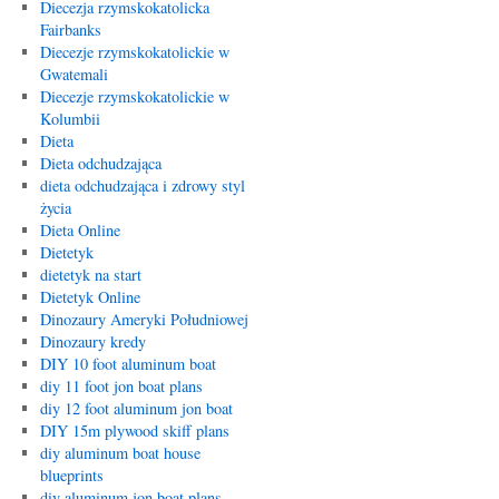
Diecezja rzymskokatolicka
Fairbanks
Diecezje rzymskokatolickie w
Gwatemali
Diecezje rzymskokatolickie w
Kolumbii
Dieta
Dieta odchudzająca
dieta odchudzająca i zdrowy styl
życia
Dieta Online
Dietetyk
dietetyk na start
Dietetyk Online
Dinozaury Ameryki Południowej
Dinozaury kredy
DIY 10 foot aluminum boat
diy 11 foot jon boat plans
diy 12 foot aluminum jon boat
DIY 15m plywood skiff plans
diy aluminum boat house
blueprints
diy aluminum jon boat plans