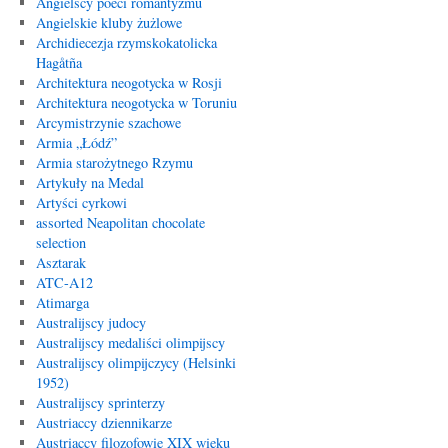
Angielscy poeci romantyzmu
Angielskie kluby żużlowe
Archidiecezja rzymskokatolicka
Hagåtña
Architektura neogotycka w Rosji
Architektura neogotycka w Toruniu
Arcymistrzynie szachowe
Armia „Łódź”
Armia starożytnego Rzymu
Artykuły na Medal
Artyści cyrkowi
assorted Neapolitan chocolate
selection
Asztarak
ATC-A12
Atimarga
Australijscy judocy
Australijscy medaliści olimpijscy
Australijscy olimpijczycy (Helsinki
1952)
Australijscy sprinterzy
Austriaccy dziennikarze
Austriaccy filozofowie XIX wieku