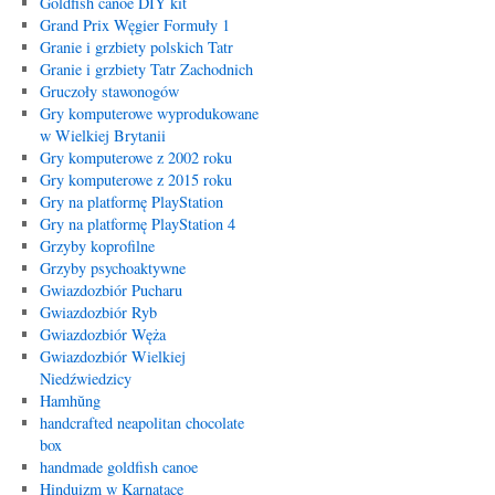
Goldfish canoe DIY kit
Grand Prix Węgier Formuły 1
Granie i grzbiety polskich Tatr
Granie i grzbiety Tatr Zachodnich
Gruczoły stawonogów
Gry komputerowe wyprodukowane
w Wielkiej Brytanii
Gry komputerowe z 2002 roku
Gry komputerowe z 2015 roku
Gry na platformę PlayStation
Gry na platformę PlayStation 4
Grzyby koprofilne
Grzyby psychoaktywne
Gwiazdozbiór Pucharu
Gwiazdozbiór Ryb
Gwiazdozbiór Węża
Gwiazdozbiór Wielkiej
Niedźwiedzicy
Hamhŭng
handcrafted neapolitan chocolate
box
handmade goldfish canoe
Hinduizm w Karnatace