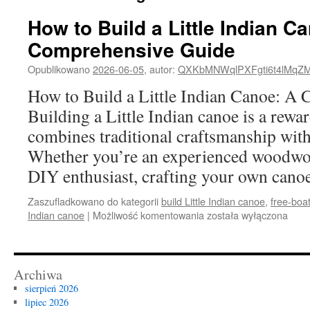
How to Build a Little Indian C
Comprehensive Guide
Opublikowano
2026-06-05
,
autor:
QXKbMNWqlPXFgti6t4lMqZ
How to Build a Little Indian Canoe: A
Building a Little Indian canoe is a rewar
combines traditional craftsmanship wit
Whether you’re an experienced woodwor
DIY enthusiast, crafting your own can
Zaszufladkowano do kategorii
build Little Indian canoe
,
free-boa
How
Indian canoe
|
Możliwość komentowania
została wyłączona
to
Build
a
Little
Archiwa
Indian
sierpień 2026
Canoe:
lipiec 2026