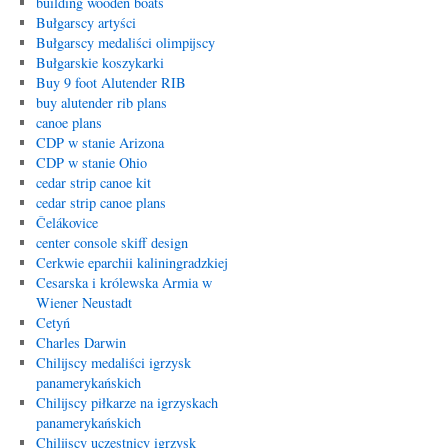
building wooden boats
Bułgarscy artyści
Bułgarscy medaliści olimpijscy
Bułgarskie koszykarki
Buy 9 foot Alutender RIB
buy alutender rib plans
canoe plans
CDP w stanie Arizona
CDP w stanie Ohio
cedar strip canoe kit
cedar strip canoe plans
Čelákovice
center console skiff design
Cerkwie eparchii kaliningradzkiej
Cesarska i królewska Armia w
Wiener Neustadt
Cetyń
Charles Darwin
Chilijscy medaliści igrzysk
panamerykańskich
Chilijscy piłkarze na igrzyskach
panamerykańskich
Chilijscy uczestnicy igrzysk