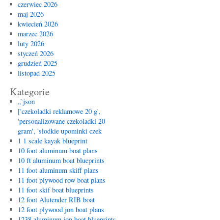
A
czerwiec 2026
Comprehensive
maj 2026
Guide
kwiecień 2026
marzec 2026
luty 2026
styczeń 2026
grudzień 2025
listopad 2025
Kategorie
„`json
['czekoladki reklamowe 20 g',
'personalizowane czekoladki 20
gram', 'słodkie upominki czek
1 1 scale kayak blueprint
10 foot aluminum boat plans
10 ft aluminum boat blueprints
11 foot aluminum skiff plans
11 foot plywood row boat plans
11 foot skif boat blueprints
12 foot Alutender RIB boat
12 foot plywood jon boat plans
1238 aluminum jon boat blueprints