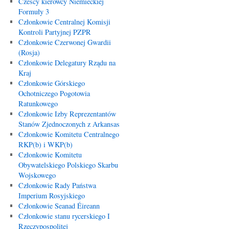
Czescy kierowcy Niemieckiej
Formuły 3
Członkowie Centralnej Komisji
Kontroli Partyjnej PZPR
Członkowie Czerwonej Gwardii
(Rosja)
Członkowie Delegatury Rządu na
Kraj
Członkowie Górskiego
Ochotniczego Pogotowia
Ratunkowego
Członkowie Izby Reprezentantów
Stanów Zjednoczonych z Arkansas
Członkowie Komitetu Centralnego
RKP(b) i WKP(b)
Członkowie Komitetu
Obywatelskiego Polskiego Skarbu
Wojskowego
Członkowie Rady Państwa
Imperium Rosyjskiego
Członkowie Seanad Éireann
Członkowie stanu rycerskiego I
Rzeczypospolitej