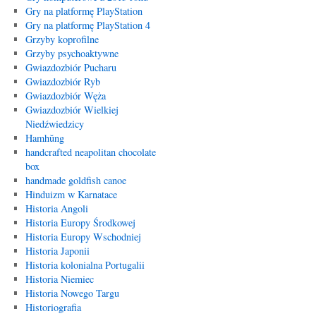
Gry na platformę PlayStation
Gry na platformę PlayStation 4
Grzyby koprofilne
Grzyby psychoaktywne
Gwiazdozbiór Pucharu
Gwiazdozbiór Ryb
Gwiazdozbiór Węża
Gwiazdozbiór Wielkiej
Niedźwiedzicy
Hamhŭng
handcrafted neapolitan chocolate
box
handmade goldfish canoe
Hinduizm w Karnatace
Historia Angoli
Historia Europy Środkowej
Historia Europy Wschodniej
Historia Japonii
Historia kolonialna Portugalii
Historia Niemiec
Historia Nowego Targu
Historiografia