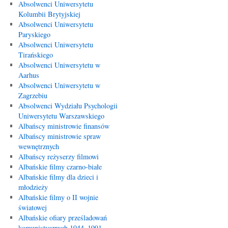
Absolwenci Uniwersytetu
Kolumbii Brytyjskiej
Absolwenci Uniwersytetu
Paryskiego
Absolwenci Uniwersytetu
Tirańskiego
Absolwenci Uniwersytetu w
Aarhus
Absolwenci Uniwersytetu w
Zagrzebiu
Absolwenci Wydziału Psychologii
Uniwersytetu Warszawskiego
Albańscy ministrowie finansów
Albańscy ministrowie spraw
wewnętrznych
Albańscy reżyserzy filmowi
Albańskie filmy czarno-białe
Albańskie filmy dla dzieci i
młodzieży
Albańskie filmy o II wojnie
światowej
Albańskie ofiary prześladowań
komunistycznych 1944–1991