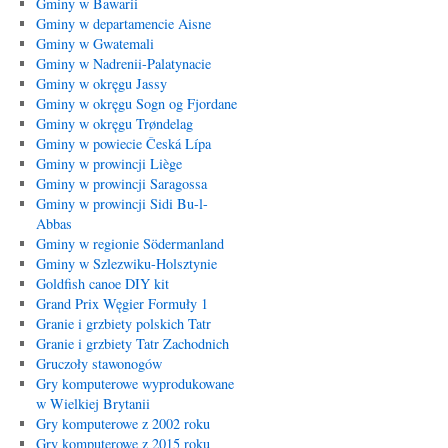
Gminy w Bawarii
Gminy w departamencie Aisne
Gminy w Gwatemali
Gminy w Nadrenii-Palatynacie
Gminy w okręgu Jassy
Gminy w okręgu Sogn og Fjordane
Gminy w okręgu Trøndelag
Gminy w powiecie Česká Lípa
Gminy w prowincji Liège
Gminy w prowincji Saragossa
Gminy w prowincji Sidi Bu-l-
Abbas
Gminy w regionie Södermanland
Gminy w Szlezwiku-Holsztynie
Goldfish canoe DIY kit
Grand Prix Węgier Formuły 1
Granie i grzbiety polskich Tatr
Granie i grzbiety Tatr Zachodnich
Gruczoły stawonogów
Gry komputerowe wyprodukowane
w Wielkiej Brytanii
Gry komputerowe z 2002 roku
Gry komputerowe z 2015 roku