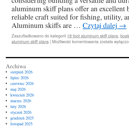
considering building a versatile and dur
aluminum skiff plans offer an excellent b
reliable craft suited for fishing, utility, a
Aluminum skiffs are …
Czytaj dalej
→
Zaszufladkowano do kategorii
18 foot aluminum skiff plans
,
boat
Introduction
aluminum skiff plans
|
Możliwość komentowania
została wyłącz
to
18
Foot
Aluminum
Archiwa
Skiff
sierpień 2026
Plans
lipiec 2026
czerwiec 2026
maj 2026
kwiecień 2026
marzec 2026
luty 2026
styczeń 2026
grudzień 2025
listopad 2025