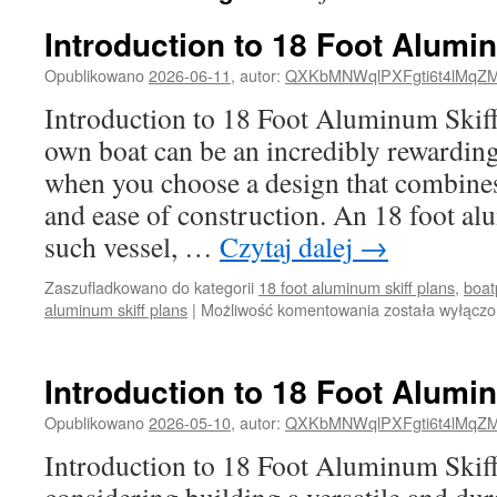
Introduction to 18 Foot Alumi
Opublikowano
2026-06-11
,
autor:
QXKbMNWqlPXFgti6t4lMqZ
Introduction to 18 Foot Aluminum Skiff
own boat can be an incredibly rewarding
when you choose a design that combines d
and ease of construction. An 18 foot al
such vessel, …
Czytaj dalej
→
Zaszufladkowano do kategorii
18 foot aluminum skiff plans
,
boat
Introduction
aluminum skiff plans
|
Możliwość komentowania
została wyłącz
to
18
Foot
Introduction to 18 Foot Alumi
Aluminum
Skiff
Opublikowano
2026-05-10
,
autor:
QXKbMNWqlPXFgti6t4lMqZ
Plans
Introduction to 18 Foot Aluminum Skiff