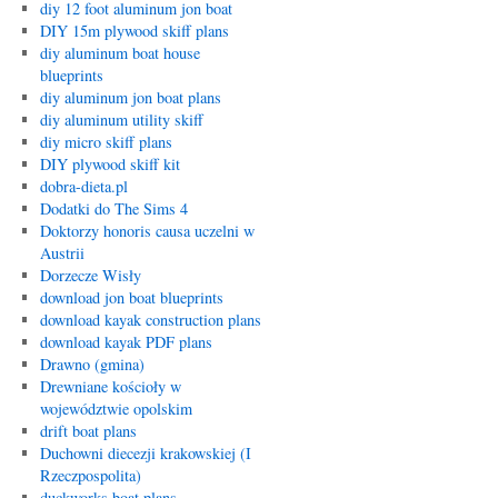
diy 12 foot aluminum jon boat
DIY 15m plywood skiff plans
diy aluminum boat house
blueprints
diy aluminum jon boat plans
diy aluminum utility skiff
diy micro skiff plans
DIY plywood skiff kit
dobra-dieta.pl
Dodatki do The Sims 4
Doktorzy honoris causa uczelni w
Austrii
Dorzecze Wisły
download jon boat blueprints
download kayak construction plans
download kayak PDF plans
Drawno (gmina)
Drewniane kościoły w
województwie opolskim
drift boat plans
Duchowni diecezji krakowskiej (I
Rzeczpospolita)
duckworks boat plans