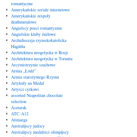
romantyczne
Amerykańskie seriale internetowe
Amerykańskie zespoły
deathmetalowe
Angielscy poeci romantyzmu
Angielskie kluby żużlowe
Archidiecezja rzymskokatolicka
Hagåtña
Architektura neogotycka w Rosji
Architektura neogotycka w Toruniu
Arcymistrzynie szachowe
Armia „Łódź”
Armia starożytnego Rzymu
Artykuły na Medal
Artyści cyrkowi
assorted Neapolitan chocolate
selection
Asztarak
ATC-A12
Atimarga
Australijscy judocy
Australijscy medaliści olimpijscy