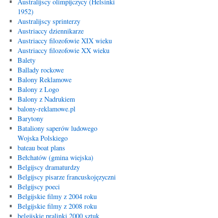
Australijscy olimpijczycy (Helsinki
1952)
Australijscy sprinterzy
Austriaccy dziennikarze
Austriaccy filozofowie XIX wieku
Austriaccy filozofowie XX wieku
Balety
Ballady rockowe
Balony Reklamowe
Balony z Logo
Balony z Nadrukiem
balony-reklamowe.pl
Barytony
Bataliony saperów ludowego
Wojska Polskiego
bateau boat plans
Bełchatów (gmina wiejska)
Belgijscy dramaturdzy
Belgijscy pisarze francuskojęzyczni
Belgijscy poeci
Belgijskie filmy z 2004 roku
Belgijskie filmy z 2008 roku
belgijskie pralinki 2000 sztuk