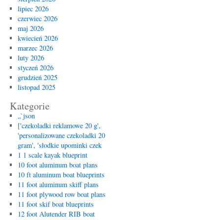
r
lipiec 2026
dl
czerwiec 2026
k
maj 2026
b
kwiecień 2026
i
marzec 2026
w
luty 2026
styczeń 2026
grudzień 2025
listopad 2025
Kategorie
„`json
['czekoladki reklamowe 20 g',
'personalizowane czekoladki 20
gram', 'słodkie upominki czek
1 1 scale kayak blueprint
10 foot aluminum boat plans
10 ft aluminum boat blueprints
11 foot aluminum skiff plans
11 foot plywood row boat plans
11 foot skif boat blueprints
12 foot Alutender RIB boat