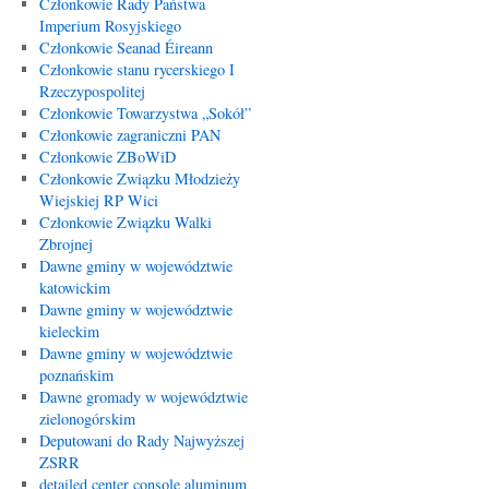
Członkowie Rady Państwa
Imperium Rosyjskiego
Członkowie Seanad Éireann
Członkowie stanu rycerskiego I
Rzeczypospolitej
Członkowie Towarzystwa „Sokół”
Członkowie zagraniczni PAN
Członkowie ZBoWiD
Członkowie Związku Młodzieży
Wiejskiej RP Wici
Członkowie Związku Walki
Zbrojnej
Dawne gminy w województwie
katowickim
Dawne gminy w województwie
kieleckim
Dawne gminy w województwie
poznańskim
Dawne gromady w województwie
zielonogórskim
Deputowani do Rady Najwyższej
ZSRR
detailed center console aluminum