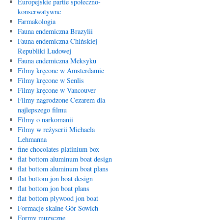
Europejskie partie społeczno-
konserwatywne
Farmakologia
Fauna endemiczna Brazylii
Fauna endemiczna Chińskiej
Republiki Ludowej
Fauna endemiczna Meksyku
Filmy kręcone w Amsterdamie
Filmy kręcone w Senlis
Filmy kręcone w Vancouver
Filmy nagrodzone Cezarem dla
najlepszego filmu
Filmy o narkomanii
Filmy w reżyserii Michaela
Lehmanna
fine chocolates platinium box
flat bottom aluminum boat design
flat bottom aluminum boat plans
flat bottom jon boat design
flat bottom jon boat plans
flat bottom plywood jon boat
Formacje skalne Gór Sowich
Formy muzyczne