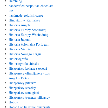
Hamhŭng
handcrafted neapolitan chocolate
box
handmade goldfish canoe
Hinduizm w Karnatace
Historia Angoli
Historia Europy Środkowej
Historia Europy Wschodniej
Historia Japonii
Historia kolonialna Portugalii
Historia Niemiec
Historia Nowego Targu
Historiografia
Historiografia chińska
Hiszpańscy kolarze szosowi
Hiszpańscy olimpijczycy (Los
Angeles 1932)
Hiszpańscy piłkarze
Hiszpańscy strzelcy
Hiszpańscy sztangiści
Hiszpańscy trenerzy piłkarscy
Hobby
Hobie Cat 16 dollie blueprints