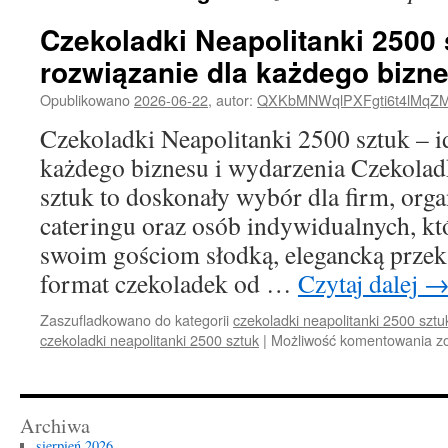
Czekoladki Neapolitanki 2500 
rozwiązanie dla każdego bizne
Opublikowano
2026-06-22
,
autor:
QXKbMNWqlPXFgti6t4lMqZ
Czekoladki Neapolitanki 2500 sztuk – i
każdego biznesu i wydarzenia Czekolad
sztuk to doskonały wybór dla firm, org
cateringu oraz osób indywidualnych, kt
swoim gościom słodką, elegancką przek
format czekoladek od …
Czytaj dalej
Zaszufladkowano do kategorii
czekoladki neapolitanki 2500 sztu
C
czekoladki neapolitanki 2500 sztuk
|
Możliwość komentowania
z
Ne
2
s
–
Archiwa
i
sierpień 2026