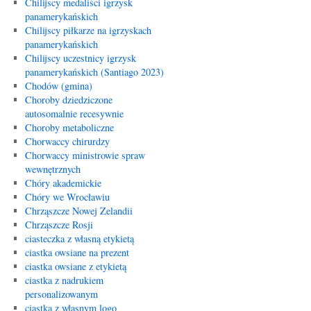
Chilijscy medaliści igrzysk
panamerykańskich
Chilijscy piłkarze na igrzyskach
panamerykańskich
Chilijscy uczestnicy igrzysk
panamerykańskich (Santiago 2023)
Chodów (gmina)
Choroby dziedziczone
autosomalnie recesywnie
Choroby metaboliczne
Chorwaccy chirurdzy
Chorwaccy ministrowie spraw
wewnętrznych
Chóry akademickie
Chóry we Wrocławiu
Chrząszcze Nowej Zelandii
Chrząszcze Rosji
ciasteczka z własną etykietą
ciastka owsiane na prezent
ciastka owsiane z etykietą
ciastka z nadrukiem
personalizowanym
ciastka z własnym logo