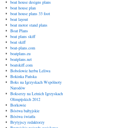
boat house designs plans
boat house plan
boat house plans 33 foot
boat layout
boat motor stand plans
Boat Plans
boat plans skiff
boat skiff
boat-plans.com
boatplans.eu
boatplans.net
boatskiff.com
Bobolowie herbu Leliwa
Bokinka Pańska
Boks na Igrzyskach Wspólnoty
Narodów
Bokserzy na Letnich Igrzyskach
Olimpijskich 2012
Borkowie
Bóstwa bałtyjskie
Bóstwa światła
Brytyjscy redaktorzy
Brytyjskie pojazdy wojskowe