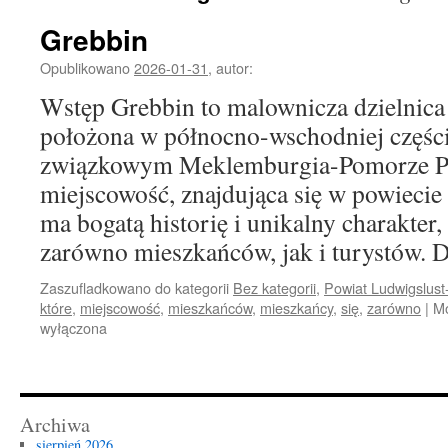
Grebbin
Opublikowano
2026-01-31
,
autor:
Wstęp Grebbin to malownicza dzielnic
położona w północno-wschodniej części
związkowym Meklemburgia-Pomorze Prz
miejscowość, znajdująca się w powieci
ma bogatą historię i unikalny charakter,
zarówno mieszkańców, jak i turystów.
Zaszufladkowano do kategorii
Bez kategorii
,
Powiat Ludwigslust
które
,
miejscowość
,
mieszkańców
,
mieszkańcy
,
się
,
zarówno
|
Mo
wyłączona
Archiwa
sierpień 2026