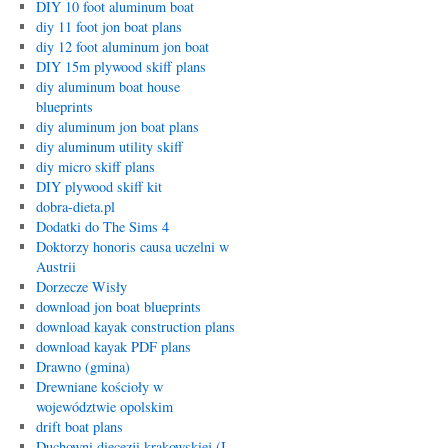
DIY 10 foot aluminum boat
diy 11 foot jon boat plans
diy 12 foot aluminum jon boat
DIY 15m plywood skiff plans
diy aluminum boat house
blueprints
diy aluminum jon boat plans
diy aluminum utility skiff
diy micro skiff plans
DIY plywood skiff kit
dobra-dieta.pl
Dodatki do The Sims 4
Doktorzy honoris causa uczelni w
Austrii
Dorzecze Wisły
download jon boat blueprints
download kayak construction plans
download kayak PDF plans
Drawno (gmina)
Drewniane kościoły w
województwie opolskim
drift boat plans
Duchowni diecezji krakowskiej (I