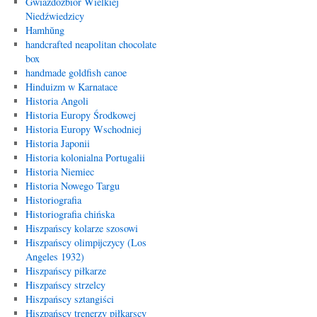
Gwiazdozbiór Wielkiej
Niedźwiedzicy
Hamhŭng
handcrafted neapolitan chocolate
box
handmade goldfish canoe
Hinduizm w Karnatace
Historia Angoli
Historia Europy Środkowej
Historia Europy Wschodniej
Historia Japonii
Historia kolonialna Portugalii
Historia Niemiec
Historia Nowego Targu
Historiografia
Historiografia chińska
Hiszpańscy kolarze szosowi
Hiszpańscy olimpijczycy (Los
Angeles 1932)
Hiszpańscy piłkarze
Hiszpańscy strzelcy
Hiszpańscy sztangiści
Hiszpańscy trenerzy piłkarscy