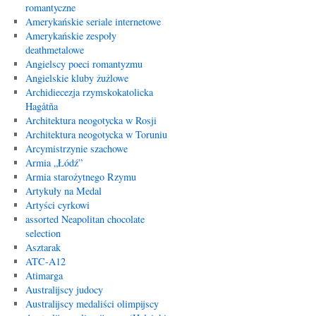
romantyczne
Amerykańskie seriale internetowe
Amerykańskie zespoły
deathmetalowe
Angielscy poeci romantyzmu
Angielskie kluby żużlowe
Archidiecezja rzymskokatolicka
Hagåtña
Architektura neogotycka w Rosji
Architektura neogotycka w Toruniu
Arcymistrzynie szachowe
Armia „Łódź”
Armia starożytnego Rzymu
Artykuły na Medal
Artyści cyrkowi
assorted Neapolitan chocolate
selection
Asztarak
ATC-A12
Atimarga
Australijscy judocy
Australijscy medaliści olimpijscy