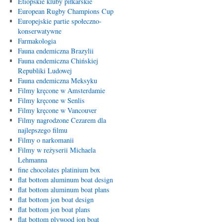
Etiopskie kluby piłkarskie
European Rugby Champions Cup
Europejskie partie społeczno-
konserwatywne
Farmakologia
Fauna endemiczna Brazylii
Fauna endemiczna Chińskiej
Republiki Ludowej
Fauna endemiczna Meksyku
Filmy kręcone w Amsterdamie
Filmy kręcone w Senlis
Filmy kręcone w Vancouver
Filmy nagrodzone Cezarem dla
najlepszego filmu
Filmy o narkomanii
Filmy w reżyserii Michaela
Lehmanna
fine chocolates platinium box
flat bottom aluminum boat design
flat bottom aluminum boat plans
flat bottom jon boat design
flat bottom jon boat plans
flat bottom plywood jon boat