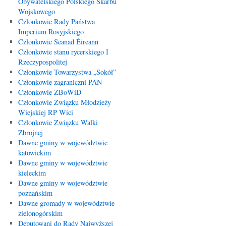
Obywatelskiego Polskiego Skarbu
Wojskowego
Członkowie Rady Państwa
Imperium Rosyjskiego
Członkowie Seanad Éireann
Członkowie stanu rycerskiego I
Rzeczypospolitej
Członkowie Towarzystwa „Sokół”
Członkowie zagraniczni PAN
Członkowie ZBoWiD
Członkowie Związku Młodzieży
Wiejskiej RP Wici
Członkowie Związku Walki
Zbrojnej
Dawne gminy w województwie
katowickim
Dawne gminy w województwie
kieleckim
Dawne gminy w województwie
poznańskim
Dawne gromady w województwie
zielonogórskim
Deputowani do Rady Najwyższej