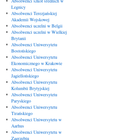
Absolwenci szkół średnich w
Legnicy
Absolwenci Terezjańskiej
Akademii Wojskowej
Absolwenci uczelni w Belgii
Absolwenci uczelni w Wielkiej
Brytanii
Absolwenci Uniwersytetu
Bostońskiego
Absolwenci Uniwersytetu
Ekonomicznego w Krakowie
Absolwenci Uniwersytetu
Jagiellońskiego
Absolwenci Uniwersytetu
Kolumbii Brytyjskiej
Absolwenci Uniwersytetu
Paryskiego
Absolwenci Uniwersytetu
Tirańskiego
Absolwenci Uniwersytetu w
Aarhus
Absolwenci Uniwersytetu w
Zagrzebiu