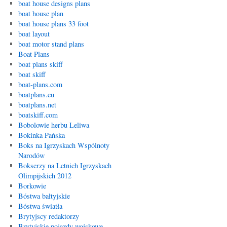
boat house designs plans
boat house plan
boat house plans 33 foot
boat layout
boat motor stand plans
Boat Plans
boat plans skiff
boat skiff
boat-plans.com
boatplans.eu
boatplans.net
boatskiff.com
Bobolowie herbu Leliwa
Bokinka Pańska
Boks na Igrzyskach Wspólnoty
Narodów
Bokserzy na Letnich Igrzyskach
Olimpijskich 2012
Borkowie
Bóstwa bałtyjskie
Bóstwa światła
Brytyjscy redaktorzy
Brytyjskie pojazdy wojskowe