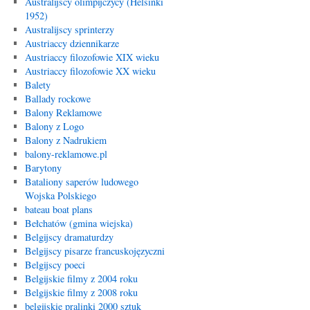
Australijscy olimpijczycy (Helsinki
1952)
Australijscy sprinterzy
Austriaccy dziennikarze
Austriaccy filozofowie XIX wieku
Austriaccy filozofowie XX wieku
Balety
Ballady rockowe
Balony Reklamowe
Balony z Logo
Balony z Nadrukiem
balony-reklamowe.pl
Barytony
Bataliony saperów ludowego
Wojska Polskiego
bateau boat plans
Bełchatów (gmina wiejska)
Belgijscy dramaturdzy
Belgijscy pisarze francuskojęzyczni
Belgijscy poeci
Belgijskie filmy z 2004 roku
Belgijskie filmy z 2008 roku
belgijskie pralinki 2000 sztuk