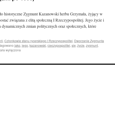
tło historyczne Zygmunt Kazanowski herbu Grzymała, żyjący w
stać związana z elitą społeczną I Rzeczypospolitej. Jego życie i
h dynamicznych zmian politycznych oraz społecznych, które
rii
,
Członkowie stanu rycerskiego I Rzeczypospolitej
,
Dworzanie Zygmunta
tagowano
jako
,
jego
,
kazanowski
,
rzeczypospolitej
,
się
,
życie
,
zygmunt
,
munt
tała wyłączona
anowski
.
0)