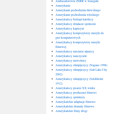
Ambasadorowie ZSRR w Senegalu
Amerykanie
Amerykanie pochodzenia litewskiego
Amerykanie pochodzenia włoskiego
Amerykańscy biskupi katoliccy
Amerykańscy działacze społeczni
Amerykańscy kapucyni
Amerykańscy kompozytorzy muzyki do
gier komputerowych
Amerykańscy kompozytorzy muzyki
filmowej
Amerykańscy narciarze alpejscy
Amerykańscy nauczyciele
Amerykańscy niewolnicy
Amerykańscy olimpijczycy (Nagano 1998)
Amerykańscy olimpijczycy (Salt Lake City
2002)
Amerykańscy olimpijczycy (Sztokholm
1912)
Amerykańscy pisarze XX wieku
Amerykańscy producenci filmowi
Amerykańscy sprinterzy
Amerykańskie adaptacje filmowe
Amerykańskie dramaty filmowe
Amerykańskie filmy drogi