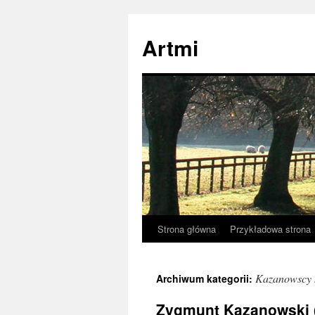
Przejdź
do
Artmi
treści
Strona główna
Przykładowa strona
Kazanowscy 
Archiwum kategorii:
Zygmunt Kazanowski (