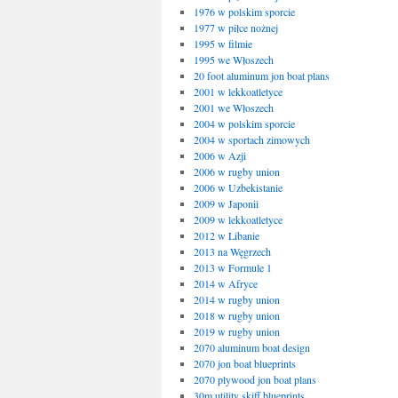
1976 w polskim sporcie
1977 w piłce nożnej
1995 w filmie
1995 we Włoszech
20 foot aluminum jon boat plans
2001 w lekkoatletyce
2001 we Włoszech
2004 w polskim sporcie
2004 w sportach zimowych
2006 w Azji
2006 w rugby union
2006 w Uzbekistanie
2009 w Japonii
2009 w lekkoatletyce
2012 w Libanie
2013 na Węgrzech
2013 w Formule 1
2014 w Afryce
2014 w rugby union
2018 w rugby union
2019 w rugby union
2070 aluminum boat design
2070 jon boat blueprints
2070 plywood jon boat plans
30m utility skiff blueprints