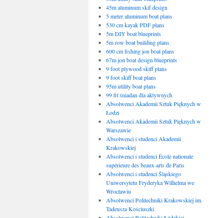
45m aluminum skif design
5 meter aluminum boat plans
530 cm kayak PDF plans
5m DIY boat blueprints
5m row boat building plans
600 cm fishing jon boat plans
67m jon boat design blueprints
9 foot plywood skiff plans
9 foot skiff boat plans
95m utility boat plans
99 fit śniadan dla aktywnych
Absolwenci Akademii Sztuk Pięknych w
Łodzi
Absolwenci Akademii Sztuk Pięknych w
Warszawie
Absolwenci i studenci Akademii
Krakowskiej
Absolwenci i studenci École nationale
supérieure des beaux-arts de Paris
Absolwenci i studenci Śląskiego
Uniwersytetu Fryderyka Wilhelma we
Wrocławiu
Absolwenci Politechniki Krakowskiej im.
Tadeusza Kościuszki
Absolwenci Politechniki Łódzkiej