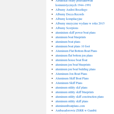
Albańskie ofiary prześladowań
komunistycznych 1944–1991
Albumy Andrei Bocellego
Albumy Decca Records
Albumy kompilacyjne
Albumy muzyczne wydane w roku 2015
Albumy Scorpions
aluminium skiff power boat plans
aluminum boat blueprints
aluminum boat plans
aluminum boat plans 10 foot
Aluminum Flat Bottom Boat Plans
aluminum flat bottom jon plans
aluminum house boat float
aluminum jon boat blueprints
aluminum jon boat building plans
Aluminum Jon Boat Plans
Aluminum Skiff Boat Plans
Aluminum Skiff Plans
aluminum utility skif plans
aluminum utility skiff blueprints
aluminum utility skiff construction plans
aluminum utility skiff plans
aluminumboatplans.com
Ambasadorowie ZSRR w Gambii