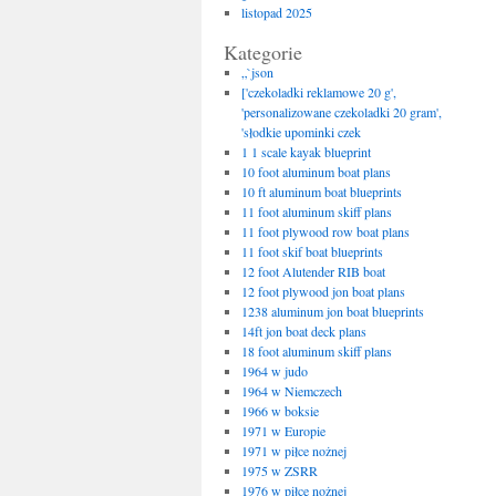
listopad 2025
Kategorie
„`json
['czekoladki reklamowe 20 g',
'personalizowane czekoladki 20 gram',
'słodkie upominki czek
1 1 scale kayak blueprint
10 foot aluminum boat plans
10 ft aluminum boat blueprints
11 foot aluminum skiff plans
11 foot plywood row boat plans
11 foot skif boat blueprints
12 foot Alutender RIB boat
12 foot plywood jon boat plans
1238 aluminum jon boat blueprints
14ft jon boat deck plans
18 foot aluminum skiff plans
1964 w judo
1964 w Niemczech
1966 w boksie
1971 w Europie
1971 w piłce nożnej
1975 w ZSRR
1976 w piłce nożnej