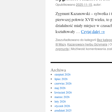
Opublikowano
2025-11-15
,
autor:
Zygmunt Kazanowski – sylwetka i 
pierwszej połowie XVII wieku, to po
działalność miały miejsce w czasac
kształtowały …
Czytaj dalej
→
Zaszufladkowano do kategorii
Bez katego
III Wazy
,
Kazanowscy herbu Grzymała
|
O
Zyg
zygmunta
|
Możliwość komentowania
zos
Kaz
(zm
po
163
Archiwa
sierpień 2026
lipiec 2026
czerwiec 2026
maj 2026
kwiecień 2026
marzec 2026
luty 2026
styczeń 2026
grudzień 2025