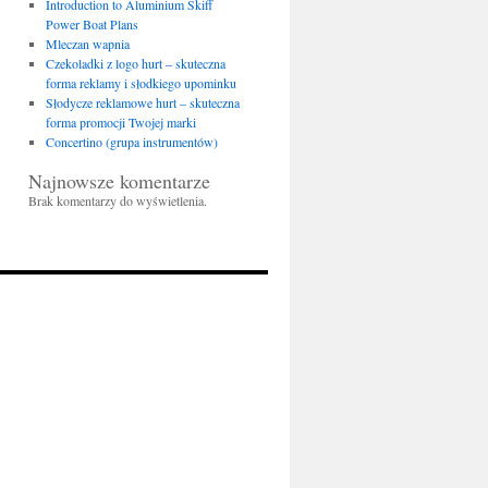
Introduction to Aluminium Skiff
Power Boat Plans
Mleczan wapnia
Czekoladki z logo hurt – skuteczna
forma reklamy i słodkiego upominku
Słodycze reklamowe hurt – skuteczna
forma promocji Twojej marki
Concertino (grupa instrumentów)
Najnowsze komentarze
Brak komentarzy do wyświetlenia.