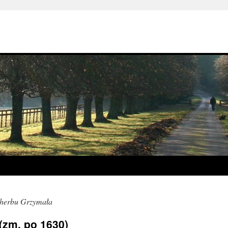
herbu Grzymała
zm. po 1630)