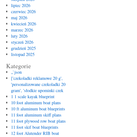
wy
lipiec 2026
sło
czerwiec 2026
akc
maj 2026
któ
kwiecień 2026
zac
marzec 2026
goś
luty 2026
styczeń 2026
grudzień 2025
listopad 2025
Kategorie
„`json
['czekoladki reklamowe 20 g',
'personalizowane czekoladki 20
gram', 'słodkie upominki czek
1 1 scale kayak blueprint
10 foot aluminum boat plans
10 ft aluminum boat blueprints
11 foot aluminum skiff plans
11 foot plywood row boat plans
11 foot skif boat blueprints
12 foot Alutender RIB boat