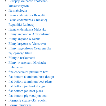
Europejskie partie społeczno-
konserwatywne
Farmakologia
Fauna endemiczna Brazylii
Fauna endemiczna Chińskiej
Republiki Ludowej
Fauna endemiczna Meksyku
Filmy kręcone w Amsterdamie
Filmy kręcone w Senlis
Filmy kręcone w Vancouver
Filmy nagrodzone Cezarem dla
najlepszego filmu
Filmy o narkomanii
Filmy w reżyserii Michaela
Lehmanna
fine chocolates platinium box
flat bottom aluminum boat design
flat bottom aluminum boat plans
flat bottom jon boat design
flat bottom jon boat plans
flat bottom plywood jon boat
Formacje skalne Gór Sowich
Formy muzyczne