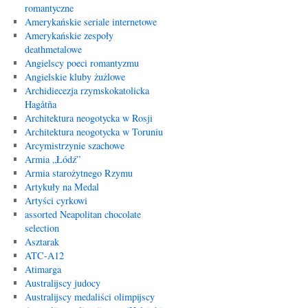
romantyczne
Amerykańskie seriale internetowe
Amerykańskie zespoły
deathmetalowe
Angielscy poeci romantyzmu
Angielskie kluby żużlowe
Archidiecezja rzymskokatolicka
Hagåtña
Architektura neogotycka w Rosji
Architektura neogotycka w Toruniu
Arcymistrzynie szachowe
Armia „Łódź”
Armia starożytnego Rzymu
Artykuły na Medal
Artyści cyrkowi
assorted Neapolitan chocolate
selection
Asztarak
ATC-A12
Atimarga
Australijscy judocy
Australijscy medaliści olimpijscy