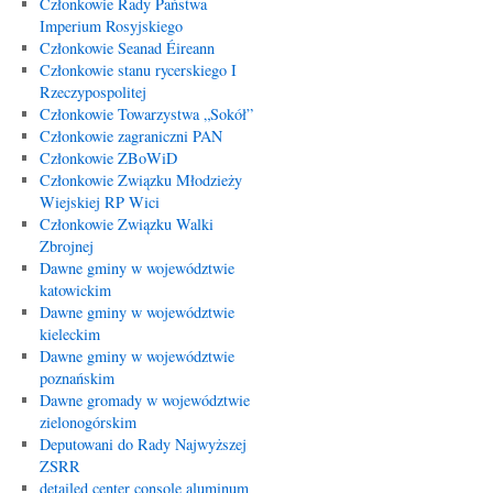
Członkowie Rady Państwa
Imperium Rosyjskiego
Członkowie Seanad Éireann
Członkowie stanu rycerskiego I
Rzeczypospolitej
Członkowie Towarzystwa „Sokół”
Członkowie zagraniczni PAN
Członkowie ZBoWiD
Członkowie Związku Młodzieży
Wiejskiej RP Wici
Członkowie Związku Walki
Zbrojnej
Dawne gminy w województwie
katowickim
Dawne gminy w województwie
kieleckim
Dawne gminy w województwie
poznańskim
Dawne gromady w województwie
zielonogórskim
Deputowani do Rady Najwyższej
ZSRR
detailed center console aluminum