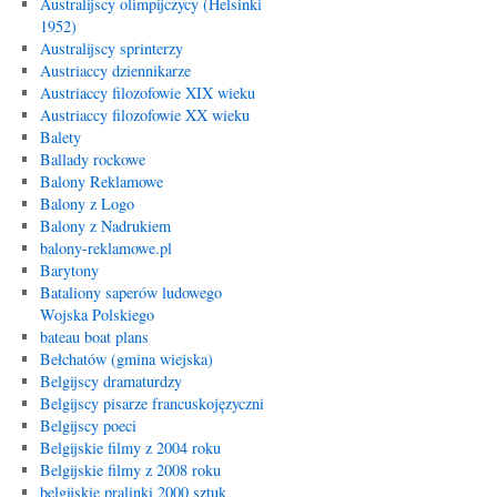
Australijscy olimpijczycy (Helsinki
1952)
Australijscy sprinterzy
Austriaccy dziennikarze
Austriaccy filozofowie XIX wieku
Austriaccy filozofowie XX wieku
Balety
Ballady rockowe
Balony Reklamowe
Balony z Logo
Balony z Nadrukiem
balony-reklamowe.pl
Barytony
Bataliony saperów ludowego
Wojska Polskiego
bateau boat plans
Bełchatów (gmina wiejska)
Belgijscy dramaturdzy
Belgijscy pisarze francuskojęzyczni
Belgijscy poeci
Belgijskie filmy z 2004 roku
Belgijskie filmy z 2008 roku
belgijskie pralinki 2000 sztuk