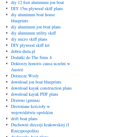
diy 12 foot aluminum jon boat
DIY 15m plywood skiff plans
diy aluminum boat house
blueprints
diy aluminum jon boat plans
diy aluminum utility skiff
diy micro skiff plans
DIY plywood skiff kit
dobra-dieta.pl
Dodatki do The Sims 4
Doktorzy honoris causa uczelni w
Austrii
Dorzecze Wisły
download jon boat blueprints
download kayak construction plans
download kayak PDF plans
Drawno (gmina)
Drewniane kościoły w
województwie opolskim
drift boat plans
Duchowni diecezji krakowskiej (I
Rzeczpospolita)
duckworks boat plans