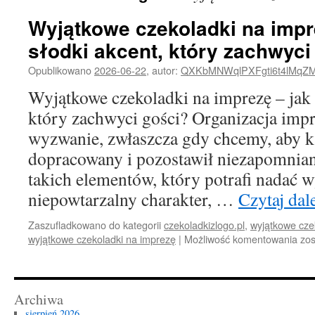
Wyjątkowe czekoladki na impr
słodki akcent, który zachwyci
Opublikowano
2026-06-22
,
autor:
QXKbMNWqlPXFgti6t4lMqZ
Wyjątkowe czekoladki na imprezę – jak 
który zachwyci gości? Organizacja impr
wyzwanie, zwłaszcza gdy chcemy, aby k
dopracowany i pozostawił niezapomnian
takich elementów, który potrafi nadać 
niepowtarzalny charakter, …
Czytaj dal
Zaszufladkowano do kategorii
czekoladkizlogo.pl
,
wyjątkowe cze
Wy
wyjątkowe czekoladki na imprezę
|
Możliwość komentowania
zos
cze
na
imp
–
Archiwa
jak
sierpień 2026