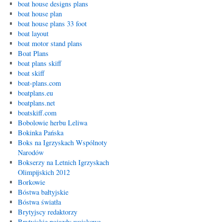
boat house designs plans
boat house plan
boat house plans 33 foot
boat layout
boat motor stand plans
Boat Plans
boat plans skiff
boat skiff
boat-plans.com
boatplans.eu
boatplans.net
boatskiff.com
Bobolowie herbu Leliwa
Bokinka Pańska
Boks na Igrzyskach Wspólnoty
Narodów
Bokserzy na Letnich Igrzyskach
Olimpijskich 2012
Borkowie
Bóstwa bałtyjskie
Bóstwa światła
Brytyjscy redaktorzy
Brytyjskie pojazdy wojskowe