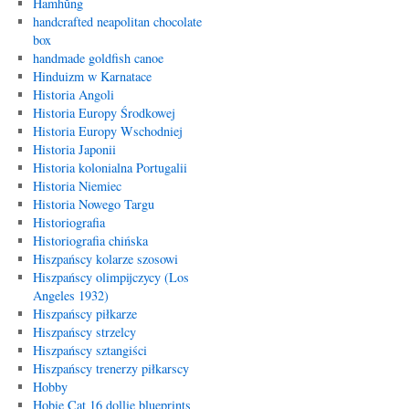
Hamhŭng
handcrafted neapolitan chocolate
box
handmade goldfish canoe
Hinduizm w Karnatace
Historia Angoli
Historia Europy Środkowej
Historia Europy Wschodniej
Historia Japonii
Historia kolonialna Portugalii
Historia Niemiec
Historia Nowego Targu
Historiografia
Historiografia chińska
Hiszpańscy kolarze szosowi
Hiszpańscy olimpijczycy (Los
Angeles 1932)
Hiszpańscy piłkarze
Hiszpańscy strzelcy
Hiszpańscy sztangiści
Hiszpańscy trenerzy piłkarscy
Hobby
Hobie Cat 16 dollie blueprints