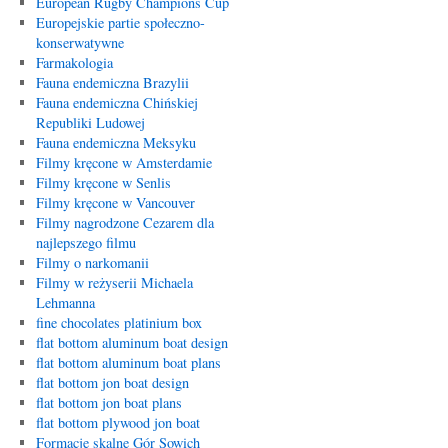
European Rugby Champions Cup
Europejskie partie społeczno-
konserwatywne
Farmakologia
Fauna endemiczna Brazylii
Fauna endemiczna Chińskiej
Republiki Ludowej
Fauna endemiczna Meksyku
Filmy kręcone w Amsterdamie
Filmy kręcone w Senlis
Filmy kręcone w Vancouver
Filmy nagrodzone Cezarem dla
najlepszego filmu
Filmy o narkomanii
Filmy w reżyserii Michaela
Lehmanna
fine chocolates platinium box
flat bottom aluminum boat design
flat bottom aluminum boat plans
flat bottom jon boat design
flat bottom jon boat plans
flat bottom plywood jon boat
Formacje skalne Gór Sowich