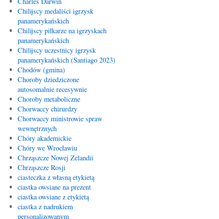
Charles Darwin
Chilijscy medaliści igrzysk
panamerykańskich
Chilijscy piłkarze na igrzyskach
panamerykańskich
Chilijscy uczestnicy igrzysk
panamerykańskich (Santiago 2023)
Chodów (gmina)
Choroby dziedziczone
autosomalnie recesywnie
Choroby metaboliczne
Chorwaccy chirurdzy
Chorwaccy ministrowie spraw
wewnętrznych
Chóry akademickie
Chóry we Wrocławiu
Chrząszcze Nowej Zelandii
Chrząszcze Rosji
ciasteczka z własną etykietą
ciastka owsiane na prezent
ciastka owsiane z etykietą
ciastka z nadrukiem
personalizowanym