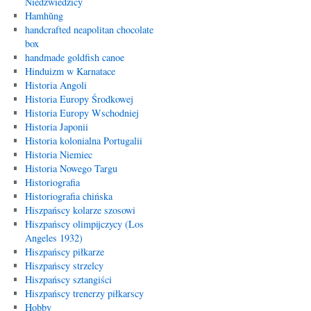
Niedźwiedzicy
Hamhŭng
handcrafted neapolitan chocolate
box
handmade goldfish canoe
Hinduizm w Karnatace
Historia Angoli
Historia Europy Środkowej
Historia Europy Wschodniej
Historia Japonii
Historia kolonialna Portugalii
Historia Niemiec
Historia Nowego Targu
Historiografia
Historiografia chińska
Hiszpańscy kolarze szosowi
Hiszpańscy olimpijczycy (Los
Angeles 1932)
Hiszpańscy piłkarze
Hiszpańscy strzelcy
Hiszpańscy sztangiści
Hiszpańscy trenerzy piłkarscy
Hobby