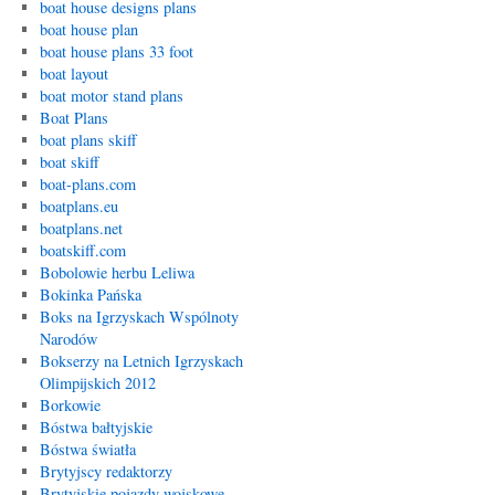
boat house designs plans
boat house plan
boat house plans 33 foot
boat layout
boat motor stand plans
Boat Plans
boat plans skiff
boat skiff
boat-plans.com
boatplans.eu
boatplans.net
boatskiff.com
Bobolowie herbu Leliwa
Bokinka Pańska
Boks na Igrzyskach Wspólnoty
Narodów
Bokserzy na Letnich Igrzyskach
Olimpijskich 2012
Borkowie
Bóstwa bałtyjskie
Bóstwa światła
Brytyjscy redaktorzy
Brytyjskie pojazdy wojskowe