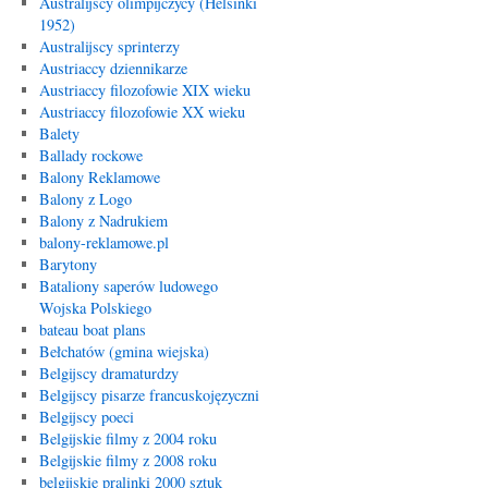
Australijscy olimpijczycy (Helsinki
1952)
Australijscy sprinterzy
Austriaccy dziennikarze
Austriaccy filozofowie XIX wieku
Austriaccy filozofowie XX wieku
Balety
Ballady rockowe
Balony Reklamowe
Balony z Logo
Balony z Nadrukiem
balony-reklamowe.pl
Barytony
Bataliony saperów ludowego
Wojska Polskiego
bateau boat plans
Bełchatów (gmina wiejska)
Belgijscy dramaturdzy
Belgijscy pisarze francuskojęzyczni
Belgijscy poeci
Belgijskie filmy z 2004 roku
Belgijskie filmy z 2008 roku
belgijskie pralinki 2000 sztuk