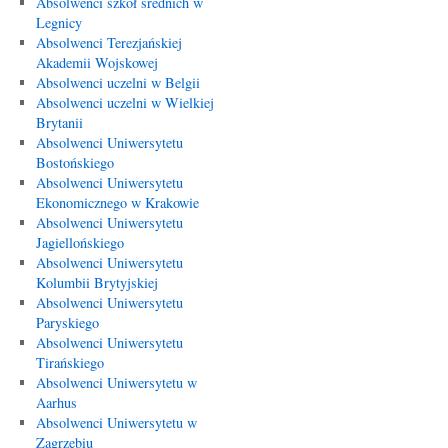
Absolwenci szkół średnich w
Legnicy
Absolwenci Terezjańskiej
Akademii Wojskowej
Absolwenci uczelni w Belgii
Absolwenci uczelni w Wielkiej
Brytanii
Absolwenci Uniwersytetu
Bostońskiego
Absolwenci Uniwersytetu
Ekonomicznego w Krakowie
Absolwenci Uniwersytetu
Jagiellońskiego
Absolwenci Uniwersytetu
Kolumbii Brytyjskiej
Absolwenci Uniwersytetu
Paryskiego
Absolwenci Uniwersytetu
Tirańskiego
Absolwenci Uniwersytetu w
Aarhus
Absolwenci Uniwersytetu w
Zagrzebiu