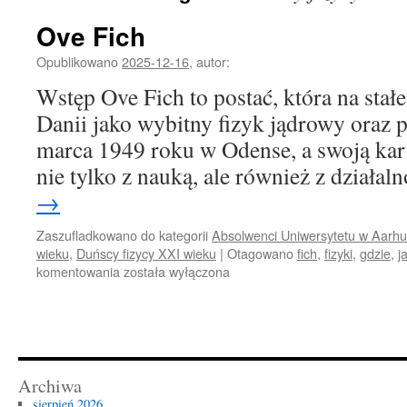
Ove Fich
Opublikowano
2025-12-16
,
autor:
Wstęp Ove Fich to postać, która na stałe
Danii jako wybitny fizyk jądrowy oraz p
marca 1949 roku w Odense, a swoją kar
nie tylko z nauką, ale również z działa
→
Zaszufladkowano do kategorii
Absolwenci Uniwersytetu w Aarh
wieku
,
Duńscy fizycy XXI wieku
|
Otagowano
fich
,
fizyki
,
gdzie
,
j
Ove
komentowania
została wyłączona
Fich
Archiwa
sierpień 2026