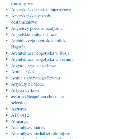
romantyczne
Amerykańskie seriale internetowe
Amerykańskie zespoły
deathmetalowe
Angielscy poeci romantyzmu
Angielskie kluby żużlowe
Archidiecezja rzymskokatolicka
Hagåtña
Architektura neogotycka w Rosji
Architektura neogotycka w Toruniu
Arcymistrzynie szachowe
Armia „Łódź”
Armia starożytnego Rzymu
Artykuły na Medal
Artyści cyrkowi
assorted Neapolitan chocolate
selection
Asztarak
ATC-A12
Atimarga
Australijscy judocy
Australijscy medaliści olimpijscy