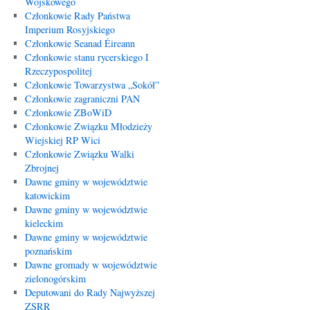
Wojskowego
Członkowie Rady Państwa
Imperium Rosyjskiego
Członkowie Seanad Éireann
Członkowie stanu rycerskiego I
Rzeczypospolitej
Członkowie Towarzystwa „Sokół”
Członkowie zagraniczni PAN
Członkowie ZBoWiD
Członkowie Związku Młodzieży
Wiejskiej RP Wici
Członkowie Związku Walki
Zbrojnej
Dawne gminy w województwie
katowickim
Dawne gminy w województwie
kieleckim
Dawne gminy w województwie
poznańskim
Dawne gromady w województwie
zielonogórskim
Deputowani do Rady Najwyższej
ZSRR