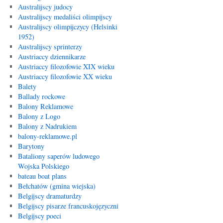
Australijscy judocy
Australijscy medaliści olimpijscy
Australijscy olimpijczycy (Helsinki
1952)
Australijscy sprinterzy
Austriaccy dziennikarze
Austriaccy filozofowie XIX wieku
Austriaccy filozofowie XX wieku
Balety
Ballady rockowe
Balony Reklamowe
Balony z Logo
Balony z Nadrukiem
balony-reklamowe.pl
Barytony
Bataliony saperów ludowego
Wojska Polskiego
bateau boat plans
Bełchatów (gmina wiejska)
Belgijscy dramaturdzy
Belgijscy pisarze francuskojęzyczni
Belgijscy poeci