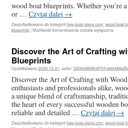
wood boat blueprints. Whether you’re a
or …
Czytaj dalej
→
Zaszufladkowano do kategorii
free-boat-plans.com
,
wood boat b
The
blueprints
|
Możliwość komentowania
została wyłączona
Ultimate
Guide
to
Discover the Art of Crafting 
Wood
Blueprints
Boat
Blueprints:
Opublikowano
2025-12-21
,
autor:
QXKbMNWqlPXFgti6t4lMqZ
Build
Your
Discover the Art of Crafting with Wood
Dream
enthusiasts and professionals alike, woo
Vessel
a unique blend of craftsmanship, traditio
the heart of every successful wooden boa
reliable and detailed …
Czytaj dalej
→
Zaszufladkowano do kategorii
free-boat-plans.com
,
wood boat b