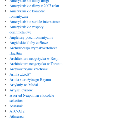
Amerykańskie filmy drogi
Amerykańskie filmy z 2007 roku
Amerykańskie komedie
romantyczne
Amerykańskie seriale internetowe
Amerykańskie zespoły
deathmetalowe
Angielscy poeci romantyzmu
Angielskie kluby żużlowe
Archidiecezja rzymskokatolicka
Hagåtña
Architektura neogotycka w Rosji
Architektura neogotycka w Toruniu
Arcymistrzynie szachowe
Armia „Łódź”
Armia starożytnego Rzymu
Artykuły na Medal
Artyści cyrkowi
assorted Neapolitan chocolate
selection
Asztarak
ATC-A12
Atimarga