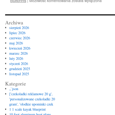
Discover
blueprints
|
Możliwość komentowania
została wyłączona
the
Art
of
Crafting
Archiwa
with
sierpień 2026
Wood
lipiec 2026
Boat
czerwiec 2026
Blueprints
maj 2026
kwiecień 2026
marzec 2026
luty 2026
styczeń 2026
grudzień 2025
listopad 2025
Kategorie
„`json
['czekoladki reklamowe 20 g',
'personalizowane czekoladki 20
gram', 'słodkie upominki czek
1 1 scale kayak blueprint
10 foot aluminum boat plans