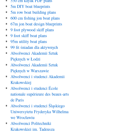
530 cm kayak PDF plans
5m DIY boat blueprints
5m row boat building plans
600 cm fishing jon boat plans
67m jon boat design blueprints
9 foot plywood skiff plans
9 foot skiff boat plans
95m utility boat plans
99 fit śniadan dla aktywnych
Absolwenci Akademii Sztuk
Pięknych w Łodzi
Absolwenci Akademii Sztuk
Pięknych w Warszawie
Absolwenci i studenci Akademii
Krakowskiej
Absolwenci i studenci École
nationale supérieure des beaux-arts
de Paris
Absolwenci i studenci Śląskiego
Uniwersytetu Fryderyka Wilhelma
we Wrocławiu
Absolwenci Politechniki
Krakowskiej im. Tadeusza