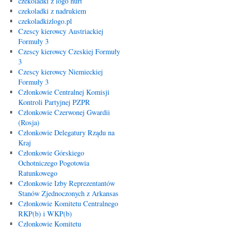
czekoladki z logo hurt
czekoladki z nadrukiem
czekoladkizlogo.pl
Czescy kierowcy Austriackiej
Formuły 3
Czescy kierowcy Czeskiej Formuły
3
Czescy kierowcy Niemieckiej
Formuły 3
Członkowie Centralnej Komisji
Kontroli Partyjnej PZPR
Członkowie Czerwonej Gwardii
(Rosja)
Członkowie Delegatury Rządu na
Kraj
Członkowie Górskiego
Ochotniczego Pogotowia
Ratunkowego
Członkowie Izby Reprezentantów
Stanów Zjednoczonych z Arkansas
Członkowie Komitetu Centralnego
RKP(b) i WKP(b)
Członkowie Komitetu