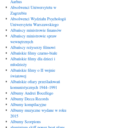
Aarhus
Absolwenci Uniwersytetu w
Zagrzebiu
Absolwenci Wydziału Psychologii
Uniwersytetu Warszawskiego
Albańscy ministrowie finansów
Albańscy ministrowie spraw
wewnętrznych
Albańscy reżyserzy filmowi
Albańskie filmy czarno-białe
Albańskie filmy dla dzieci i
młodzieży
Albańskie filmy o II wojnie
światowej
Albańskie ofiary prześladowań
komunistycznych 1944–1991
Albumy Andrei Bocellego
Albumy Decca Records
Albumy kompilacyjne
Albumy muzyczne wydane w roku
2015
Albumy Scorpions
aluminium skiff power boat plans