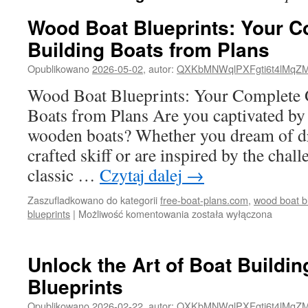
Wood Boat Blueprints: Your C
Building Boats from Plans
Opublikowano
2026-05-02
,
autor:
QXKbMNWqlPXFgti6t4lMqZ
Wood Boat Blueprints: Your Complete 
Boats from Plans Are you captivated by t
wooden boats? Whether you dream of dr
crafted skiff or are inspired by the chal
classic …
Czytaj dalej
→
Zaszufladkowano do kategorii
free-boat-plans.com
,
wood boat b
Wood
blueprints
|
Możliwość komentowania
została wyłączona
Boat
Blueprints:
Your
Unlock the Art of Boat Buildi
Complete
Blueprints
Guide
to
Opublikowano
2026-02-22
,
autor:
QXKbMNWqlPXFgti6t4lMqZ