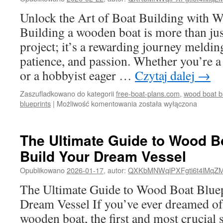
Building
Boats
Unlock the Art of Boat Building with 
from
Building a wooden boat is more than j
Plans
project; it’s a rewarding journey meldin
patience, and passion. Whether you’re a
or a hobbyist eager …
Czytaj dalej
→
Zaszufladkowano do kategorii
free-boat-plans.com
,
wood boat b
Unlock
blueprints
|
Możliwość komentowania
została wyłączona
the
Art
of
The Ultimate Guide to Wood Bo
Boat
Build Your Dream Vessel
Building
with
Opublikowano
2026-01-17
,
autor:
QXKbMNWqlPXFgti6t4lMqZ
Wood
Boat
The Ultimate Guide to Wood Boat Bluep
Blueprints
Dream Vessel If you’ve ever dreamed of
wooden boat, the first and most crucial s