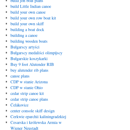
build jon boat plans
build Little Indian canoe
build your own canoe
build your own row boat kit
build your own skiff
building a boat dock
building a canoe
building wooden boats
Bułgarscy artyści
Bułgarscy medaliści olimpijscy
Bułgarskie koszykarki
Buy 9 foot Alutender RIB
buy alutender rib plans
canoe plans
CDP w stanie Arizona
CDP w stanie Ohio
cedar strip canoe kit
cedar strip canoe plans
Čelákovice
center console skiff design
Cerkwie eparchii kaliningradzkiej
Cesarska i królewska Armia w
Wiener Neustadt