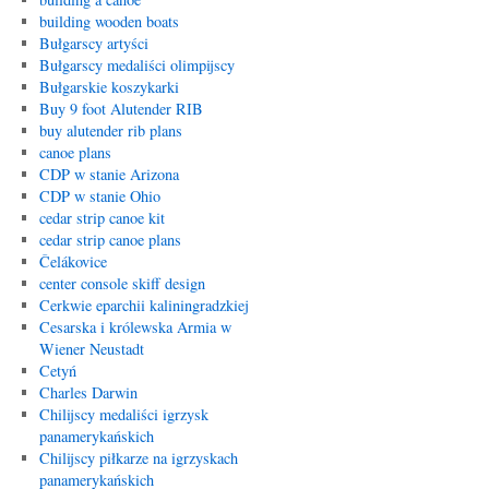
building wooden boats
Bułgarscy artyści
Bułgarscy medaliści olimpijscy
Bułgarskie koszykarki
Buy 9 foot Alutender RIB
buy alutender rib plans
canoe plans
CDP w stanie Arizona
CDP w stanie Ohio
cedar strip canoe kit
cedar strip canoe plans
Čelákovice
center console skiff design
Cerkwie eparchii kaliningradzkiej
Cesarska i królewska Armia w
Wiener Neustadt
Cetyń
Charles Darwin
Chilijscy medaliści igrzysk
panamerykańskich
Chilijscy piłkarze na igrzyskach
panamerykańskich