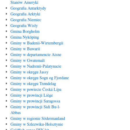
Stanów Ameryki
Geografia Antarktydy
Geografia Arktyki
Geografia Niemiec
Geografia Wisły
Gmina Borgholm
Gmina Nyköping
Gminy w Badenii-Wirtembergii
Gminy w Bawarii
Gminy w departamencie Aisne
Gminy w Gwatemali
Gminy w Nadrenii-Palatynacie
Gminy w okręgu Jassy
Gminy w okręgu Sogn og Fjordane
Gminy w okręgu Trøndelag
Gminy w powiecie Česká Lípa
Gminy w prowincji Liège
Gminy w prowincji Saragossa
Gminy w prowincji Sidi Bu-l-
Abbas
Gminy w regionie Södermanland
Gminy w Szlezwiku-Holsztynie
Goldfish canoe DIY kit