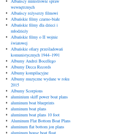
Albańscy ministrowie spraw
wewnętrznych
Albańscy reżyserzy filmowi
Albańskie filmy czarno-białe
Albańskie filmy dla dzieci i
młodzieży
Albańskie filmy o II wojnie
światowej
Albańskie ofiary prześladowań
komunistycznych 1944–1991
Albumy Andrei Bocellego
Albumy Decca Records
Albumy kompilacyjne
Albumy muzyczne wydane w roku
2015
Albumy Scorpions
aluminium skiff power boat plans
aluminum boat blueprints
aluminum boat plans
aluminum boat plans 10 foot
Aluminum Flat Bottom Boat Plans
aluminum flat bottom jon plans
aluminum house boat float