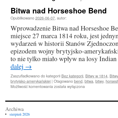
Bitwa nad Horseshoe Bend
Opublikowano
2026-06-07
,
autor:
Wprowadzenie Bitwa nad Horseshoe Ben
miejsce 27 marca 1814 roku, jest jedn
wydarzeń w historii Stanów Zjednoczon
epizodem wojny brytyjsko-amerykańskie
to nie tylko miało wpływ na losy India
dalej
→
Zaszufladkowano do kategorii
Bez kategorii
,
Bitwy w 1814
,
Bitwy
brytyjsko-amerykańskiej
|
Otagowano
bend
,
bitwa
,
bitwy
,
horses
Bitwa
Możliwość komentowania
została wyłączona
nad
Horseshoe
Bend
Archiwa
sierpień 2026