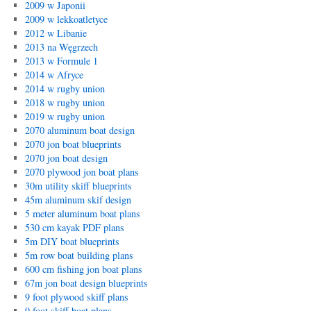
2009 w Japonii
2009 w lekkoatletyce
2012 w Libanie
2013 na Węgrzech
2013 w Formule 1
2014 w Afryce
2014 w rugby union
2018 w rugby union
2019 w rugby union
2070 aluminum boat design
2070 jon boat blueprints
2070 jon boat design
2070 plywood jon boat plans
30m utility skiff blueprints
45m aluminum skif design
5 meter aluminum boat plans
530 cm kayak PDF plans
5m DIY boat blueprints
5m row boat building plans
600 cm fishing jon boat plans
67m jon boat design blueprints
9 foot plywood skiff plans
9 foot skiff boat plans