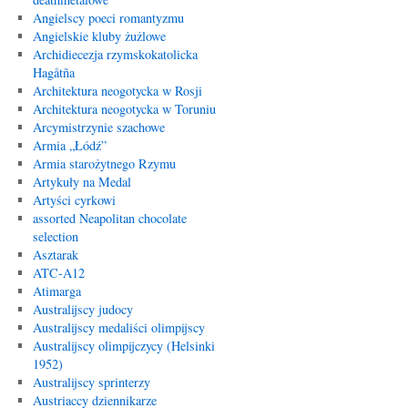
Angielscy poeci romantyzmu
Angielskie kluby żużlowe
Archidiecezja rzymskokatolicka
Hagåtña
Architektura neogotycka w Rosji
Architektura neogotycka w Toruniu
Arcymistrzynie szachowe
Armia „Łódź”
Armia starożytnego Rzymu
Artykuły na Medal
Artyści cyrkowi
assorted Neapolitan chocolate
selection
Asztarak
ATC-A12
Atimarga
Australijscy judocy
Australijscy medaliści olimpijscy
Australijscy olimpijczycy (Helsinki
1952)
Australijscy sprinterzy
Austriaccy dziennikarze