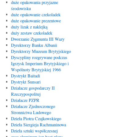
duże opakowania przyjazne
środowisku
duże opakowanie czekoladek
duże opakowanie prezentowe
duży lizak z naklejką
duży zestaw czekoladek
Dworzanie Zygmunta III Wazy
Dyrektorzy Banku Albanii
Dyrektorzy Muzeum Brytyjskiego
Dyscypliny rozgrywane podczas
Igrzysk Imperium Brytyjskiego i
Wspólnoty Brytyjskiej 1966
Dystrykt Baitadi
Dystrykt Sunsari
Działacze gospodarczy II
Rzeczypospolitej
Działacze PZPR
Działacze Zjednoczonego
Stronnictwa Ludowego
Dzieła Piotra Czajkowskiego
Dzieła Siergieja Rachmaninowa
Dzieła sztuki współczesnej
easy aluminum jon boat plans