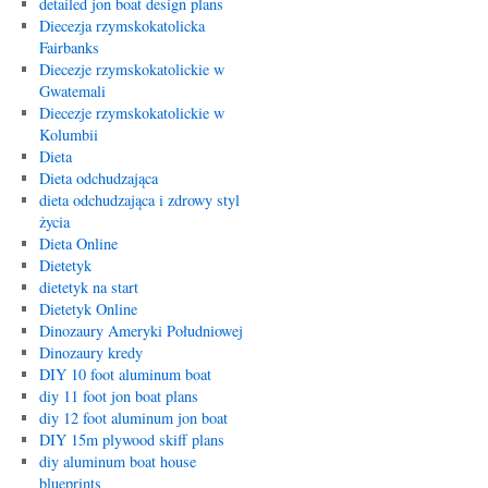
detailed jon boat design plans
Diecezja rzymskokatolicka
Fairbanks
Diecezje rzymskokatolickie w
Gwatemali
Diecezje rzymskokatolickie w
Kolumbii
Dieta
Dieta odchudzająca
dieta odchudzająca i zdrowy styl
życia
Dieta Online
Dietetyk
dietetyk na start
Dietetyk Online
Dinozaury Ameryki Południowej
Dinozaury kredy
DIY 10 foot aluminum boat
diy 11 foot jon boat plans
diy 12 foot aluminum jon boat
DIY 15m plywood skiff plans
diy aluminum boat house
blueprints