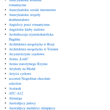
romantyczne
Amerykańskie seriale internetowe
Amerykańskie zespoły
deathmetalowe
Angielscy poeci romantyzmu
Angielskie kluby żużlowe
Archidiecezja rzymskokatolicka
Hagåtña
Architektura neogotycka w Rosji
Architektura neogotycka w Toruniu
Arcymistrzynie szachowe
Armia „Łódź”
Armia starożytnego Rzymu
Artykuły na Medal
Artyści cyrkowi
assorted Neapolitan chocolate
selection
Asztarak
ATC-A12
Atimarga
Australijscy judocy
Australijscy medaliści olimpijscy