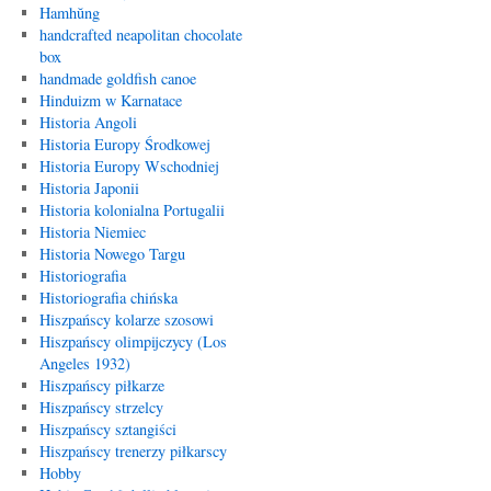
Hamhŭng
handcrafted neapolitan chocolate
box
handmade goldfish canoe
Hinduizm w Karnatace
Historia Angoli
Historia Europy Środkowej
Historia Europy Wschodniej
Historia Japonii
Historia kolonialna Portugalii
Historia Niemiec
Historia Nowego Targu
Historiografia
Historiografia chińska
Hiszpańscy kolarze szosowi
Hiszpańscy olimpijczycy (Los
Angeles 1932)
Hiszpańscy piłkarze
Hiszpańscy strzelcy
Hiszpańscy sztangiści
Hiszpańscy trenerzy piłkarscy
Hobby