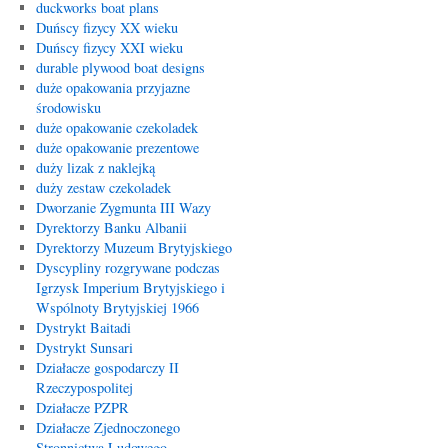
duckworks boat plans
Duńscy fizycy XX wieku
Duńscy fizycy XXI wieku
durable plywood boat designs
duże opakowania przyjazne
środowisku
duże opakowanie czekoladek
duże opakowanie prezentowe
duży lizak z naklejką
duży zestaw czekoladek
Dworzanie Zygmunta III Wazy
Dyrektorzy Banku Albanii
Dyrektorzy Muzeum Brytyjskiego
Dyscypliny rozgrywane podczas
Igrzysk Imperium Brytyjskiego i
Wspólnoty Brytyjskiej 1966
Dystrykt Baitadi
Dystrykt Sunsari
Działacze gospodarczy II
Rzeczypospolitej
Działacze PZPR
Działacze Zjednoczonego
Stronnictwa Ludowego