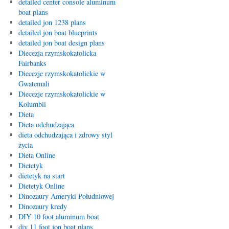
detailed center console aluminum
boat plans
detailed jon 1238 plans
detailed jon boat blueprints
detailed jon boat design plans
Diecezja rzymskokatolicka
Fairbanks
Diecezje rzymskokatolickie w
Gwatemali
Diecezje rzymskokatolickie w
Kolumbii
Dieta
Dieta odchudzająca
dieta odchudzająca i zdrowy styl
życia
Dieta Online
Dietetyk
dietetyk na start
Dietetyk Online
Dinozaury Ameryki Południowej
Dinozaury kredy
DIY 10 foot aluminum boat
diy 11 foot jon boat plans