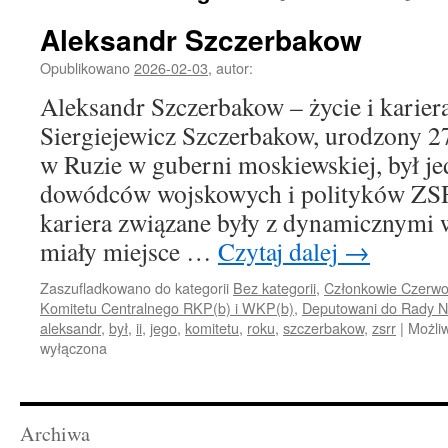
Aleksandr Szczerbakow
Opublikowano
2026-02-03
,
autor:
Aleksandr Szczerbakow – życie i karier
Siergiejewicz Szczerbakow, urodzony 2
w Ruzie w guberni moskiewskiej, był j
dowódców wojskowych i polityków ZSRR
kariera związane były z dynamicznymi 
miały miejsce …
Czytaj dalej
→
Zaszufladkowano do kategorii
Bez kategorii
,
Członkowie Czerwon
Komitetu Centralnego RKP(b) i WKP(b)
,
Deputowani do Rady 
aleksandr
,
był
,
ii
,
jego
,
komitetu
,
roku
,
szczerbakow
,
zsrr
|
Możli
wyłączona
Archiwa