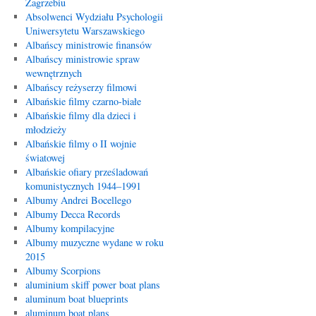
Zagrzebiu
Absolwenci Wydziału Psychologii
Uniwersytetu Warszawskiego
Albańscy ministrowie finansów
Albańscy ministrowie spraw
wewnętrznych
Albańscy reżyserzy filmowi
Albańskie filmy czarno-białe
Albańskie filmy dla dzieci i
młodzieży
Albańskie filmy o II wojnie
światowej
Albańskie ofiary prześladowań
komunistycznych 1944–1991
Albumy Andrei Bocellego
Albumy Decca Records
Albumy kompilacyjne
Albumy muzyczne wydane w roku
2015
Albumy Scorpions
aluminium skiff power boat plans
aluminum boat blueprints
aluminum boat plans