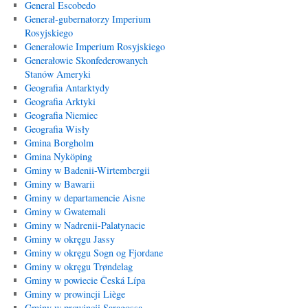
General Escobedo
Generał-gubernatorzy Imperium
Rosyjskiego
Generałowie Imperium Rosyjskiego
Generałowie Skonfederowanych
Stanów Ameryki
Geografia Antarktydy
Geografia Arktyki
Geografia Niemiec
Geografia Wisły
Gmina Borgholm
Gmina Nyköping
Gminy w Badenii-Wirtembergii
Gminy w Bawarii
Gminy w departamencie Aisne
Gminy w Gwatemali
Gminy w Nadrenii-Palatynacie
Gminy w okręgu Jassy
Gminy w okręgu Sogn og Fjordane
Gminy w okręgu Trøndelag
Gminy w powiecie Česká Lípa
Gminy w prowincji Liège
Gminy w prowincji Saragossa