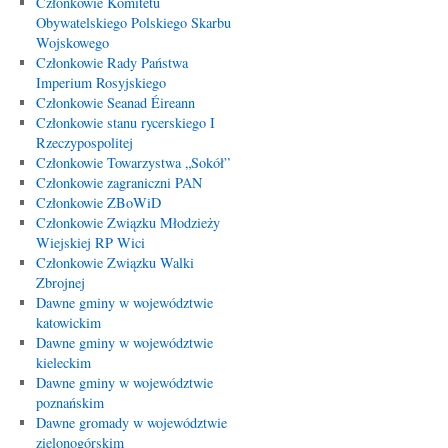
Członkowie Komitetu
Obywatelskiego Polskiego Skarbu
Wojskowego
Członkowie Rady Państwa
Imperium Rosyjskiego
Członkowie Seanad Éireann
Członkowie stanu rycerskiego I
Rzeczypospolitej
Członkowie Towarzystwa „Sokół”
Członkowie zagraniczni PAN
Członkowie ZBoWiD
Członkowie Związku Młodzieży
Wiejskiej RP Wici
Członkowie Związku Walki
Zbrojnej
Dawne gminy w województwie
katowickim
Dawne gminy w województwie
kieleckim
Dawne gminy w województwie
poznańskim
Dawne gromady w województwie
zielonogórskim