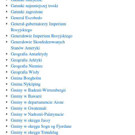
Gatunki najmniejszej troski
Gatunki zagrożone
General Escobedo
Generał-gubernatorzy Imperium
Rosyjskiego
Generałowie Imperium Rosyjskiego
Generałowie Skonfederowanych
Stanów Ameryki
Geografia Antarktydy
Geografia Arktyki
Geografia Niemiec
Geografia Wisły
Gmina Borgholm
Gmina Nyköping
Gminy w Badenii-Wirtembergii
Gminy w Bawarii
Gminy w departamencie Aisne
Gminy w Gwatemali
Gminy w Nadrenii-Palatynacie
Gminy w okręgu Jassy
Gminy w okręgu Sogn og Fjordane
Gminy w okręgu Trøndelag