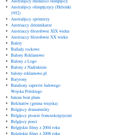
Australijscy medaliści olimpijscy
Australijscy olimpijczycy (Helsinki
1952)
Australijscy sprinterzy
Austriaccy dziennikarze
Austriaccy filozofowie XIX wieku
Austriaccy filozofowie XX wieku
Balety
Ballady rockowe
Balony Reklamowe
Balony z Logo
Balony z Nadrukiem
balony-reklamowe.pl
Barytony
Bataliony saperów ludowego
Wojska Polskiego
bateau boat plans
Bełchatów (gmina wiejska)
Belgijscy dramaturdzy
Belgijscy pisarze francuskojęzyczni
Belgijscy poeci
Belgijskie filmy z 2004 roku
Belgijskie filmy z 2008 roku