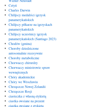
Wiener Neustadt
Cetyń
Charles Darwin
Chilijscy medaliści igrzysk
panamerykańskich
Chilijscy piłkarze na igrzyskach
panamerykańskich
Chilijscy uczestnicy igrzysk
panamerykańskich (Santiago 2023)
Chodów (gmina)
Choroby dziedziczone
autosomalnie recesywnie
Choroby metaboliczne
Chorwaccy chirurdzy
Chorwaccy ministrowie spraw
wewnętrznych
Chóry akademickie
Chóry we Wrocławiu
Chrząszcze Nowej Zelandii
Chrząszcze Rosji
ciasteczka z własną etykietą
ciastka owsiane na prezent
ciastka owsiane z etykietą