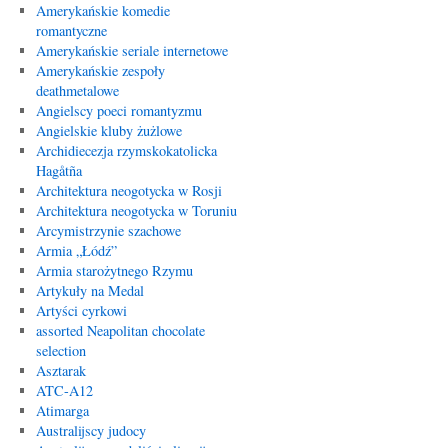
Amerykańskie komedie
romantyczne
Amerykańskie seriale internetowe
Amerykańskie zespoły
deathmetalowe
Angielscy poeci romantyzmu
Angielskie kluby żużlowe
Archidiecezja rzymskokatolicka
Hagåtña
Architektura neogotycka w Rosji
Architektura neogotycka w Toruniu
Arcymistrzynie szachowe
Armia „Łódź”
Armia starożytnego Rzymu
Artykuły na Medal
Artyści cyrkowi
assorted Neapolitan chocolate
selection
Asztarak
ATC-A12
Atimarga
Australijscy judocy