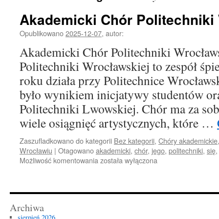
Akademicki Chór Politechniki
Opublikowano
2025-12-07
,
autor:
Akademicki Chór Politechniki Wrocław
Politechniki Wrocławskiej to zespół śp
roku działa przy Politechnice Wrocławsk
było wynikiem inicjatywy studentów or
Politechniki Lwowskiej. Chór ma za sobą
wiele osiągnięć artystycznych, które …
Zaszufladkowano do kategorii
Bez kategorii
,
Chóry akademickie
Wrocławiu
|
Otagowano
akademicki
,
chór
,
jego
,
politechniki
,
się
Akademicki
Możliwość komentowania
została wyłączona
Chór
Politechniki
Wrocławskiej
Archiwa
sierpień 2026