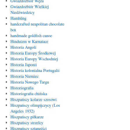
Gwiazdozbiór Węża
Gwiazdozbiór Wielkiej
Niedźwiedzicy
Hamhŭng
handcrafted neapolitan chocolate
box
handmade goldfish canoe
Hinduizm w Karnatace
Historia Angoli
Historia Europy Środkowej
Historia Europy Wschodniej
Historia Japonii
Historia kolonialna Portugalii
Historia Niemiec
Historia Nowego Targu
Historiografia
Historiografia chińska
Hiszpańscy kolarze szosowi
Hiszpańscy olimpijczycy (Los
Angeles 1932)
Hiszpańscy piłkarze
Hiszpańscy strzelcy
Hiszpańscy sztangiści