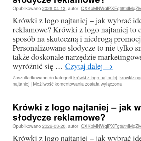
wybrać
Opublikowano
2026-04-13
,
autor:
QXKbMNWqlPXFgti6t4lMqZ
idealne
słodycze
Krówki z logo najtaniej – jak wybrać id
reklamowe?
reklamowe? Krówki z logo najtaniej to 
sposób na skuteczną i niedrogą promocj
Personalizowane słodycze to nie tylko s
także doskonałe narzędzie marketingowe
wyróżnić się …
Czytaj dalej
→
Zaszufladkowano do kategorii
krówki z logo najtaniej
,
krowkizlog
Krówki
najtaniej
|
Możliwość komentowania
została wyłączona
z
logo
najtaniej
Krówki z logo najtaniej – jak 
–
słodycze reklamowe?
jak
wybrać
Opublikowano
2026-03-20
,
autor:
QXKbMNWqlPXFgti6t4lMqZ
idealne
słodycze
Krówki z logo najtaniej – jak wybrać id
reklamowe?