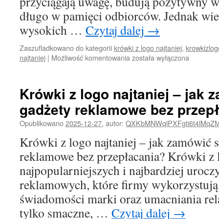
przyciągają uwagę, budują pozytywny wi
długo w pamięci odbiorców. Jednak wiel
wysokich …
Czytaj dalej
→
Zaszufladkowano do kategorii
krówki z logo najtaniej
,
krowkizlog
Krówki
najtaniej
|
Możliwość komentowania
została wyłączona
z
logo
najtaniej
Krówki z logo najtaniej – jak
–
gadżety reklamowe bez przep
jak
wybrać
Opublikowano
2025-12-27
,
autor:
QXKbMNWqlPXFgti6t4lMqZ
najlepszą
ofertę?
Krówki z logo najtaniej – jak zamówić 
reklamowe bez przepłacania? Krówki z l
najpopularniejszych i najbardziej uroc
reklamowych, które firmy wykorzystuj
świadomości marki oraz umacniania relac
tylko smaczne, …
Czytaj dalej
→