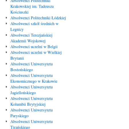
Absolwenci Politechniki
Krakowskiej im. Tadeusza
Kościuszki
Absolwenci Politechniki Łódzkiej
Absolwenci szkół średnich w
Legnicy
Absolwenci Terezjańskiej
Akademii Wojskowej
Absolwenci uczelni w Belgii
Absolwenci uczelni w Wielkiej
Brytanii
Absolwenci Uniwersytetu
Bostońskiego
Absolwenci Uniwersytetu
Ekonomicznego w Krakowie
Absolwenci Uniwersytetu
Jagiellońskiego
Absolwenci Uniwersytetu
Kolumbii Brytyjskiej
Absolwenci Uniwersytetu
Paryskiego
Absolwenci Uniwersytetu
Tirańskiego