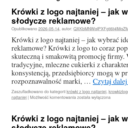
Krówki z logo najtaniej – jak 
słodycze reklamowe?
Opublikowano
2026-05-14
,
autor:
QXKbMNWqlPXFgti6t4lMqZ
Krówki z logo najtaniej – jak wybrać id
reklamowe? Krówki z logo to coraz pop
skuteczną i smakowitą promocję firmy. 
tradycyjne, mleczne cukierki z charakt
konsystencją, przedsiębiorcy mogą w p
rozpoznawalność marki, …
Czytaj dale
Zaszufladkowano do kategorii
krówki z logo najtaniej
,
krowkizlog
Krówki
najtaniej
|
Możliwość komentowania
została wyłączona
z
logo
najtaniej
Krówki z logo najtaniej – jak 
–
słodycze reklamowe?
jak