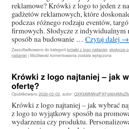
reklamowe? Krówki z logo to jeden z na
gadżetów reklamowych, które doskonale
podczas różnego rodzaju eventów, targ
firmowych. Słodycze z indywidualnym 
sposób na budowanie …
Czytaj dalej
→
Zaszufladkowano do kategorii
krówki z logo najtaniej
,
slodycze.o
Krówki
najtaniej
|
Możliwość komentowania
została wyłączona
z
logo
najtaniej
Krówki z logo najtaniej – jak 
–
ofertę?
jak
wybrać
Opublikowano
2026-02-02
,
autor:
QXKbMNWqlPXFgti6t4lMqZ
idealne
słodycze
Krówki z logo najtaniej – jak wybrać na
reklamowe?
z logo to wyjątkowy sposób na promowa
wydarzenia czy produktu. Personalizow