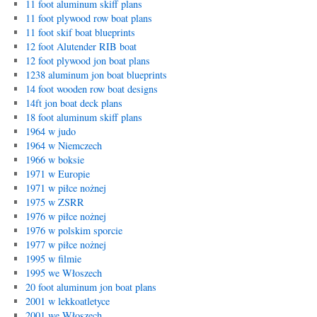
11 foot aluminum skiff plans
11 foot plywood row boat plans
11 foot skif boat blueprints
12 foot Alutender RIB boat
12 foot plywood jon boat plans
1238 aluminum jon boat blueprints
14 foot wooden row boat designs
14ft jon boat deck plans
18 foot aluminum skiff plans
1964 w judo
1964 w Niemczech
1966 w boksie
1971 w Europie
1971 w piłce nożnej
1975 w ZSRR
1976 w piłce nożnej
1976 w polskim sporcie
1977 w piłce nożnej
1995 w filmie
1995 we Włoszech
20 foot aluminum jon boat plans
2001 w lekkoatletyce
2001 we Włoszech