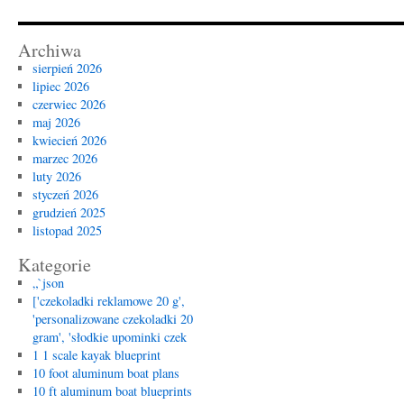
logo
najtaniej
–
Archiwa
jak
sierpień 2026
zamówić
lipiec 2026
personalizowane
czerwiec 2026
słodycze
maj 2026
tanio
kwiecień 2026
i
marzec 2026
skutecznie?
luty 2026
styczeń 2026
grudzień 2025
listopad 2025
Kategorie
„`json
['czekoladki reklamowe 20 g',
'personalizowane czekoladki 20
gram', 'słodkie upominki czek
1 1 scale kayak blueprint
10 foot aluminum boat plans
10 ft aluminum boat blueprints