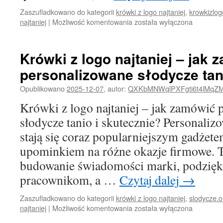
Zaszufladkowano do kategorii
krówki z logo najtaniej
,
krowkizlog
Krówki
najtaniej
|
Możliwość komentowania
została wyłączona
z
logo
najtaniej
Krówki z logo najtaniej – jak
–
personalizowane słodycze tan
jak
zamówić
Opublikowano
2025-12-07
,
autor:
QXKbMNWqlPXFgti6t4lMqZ
słodkie
gadżety
Krówki z logo najtaniej – jak zamówić 
reklamowe
słodycze tanio i skutecznie? Personaliz
bez
przepłacania?
stają się coraz popularniejszym gadże
upominkiem na różne okazje firmowe. T
budowanie świadomości marki, podzięk
pracownikom, a …
Czytaj dalej
→
Zaszufladkowano do kategorii
krówki z logo najtaniej
,
slodycze.o
Krówki
najtaniej
|
Możliwość komentowania
została wyłączona
z