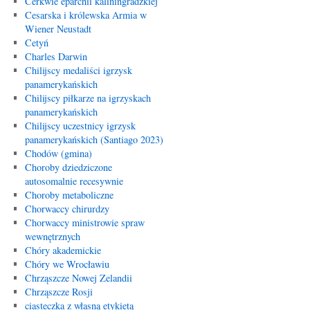
Cerkwie eparchii kaliningradzkiej
Cesarska i królewska Armia w
Wiener Neustadt
Cetyń
Charles Darwin
Chilijscy medaliści igrzysk
panamerykańskich
Chilijscy piłkarze na igrzyskach
panamerykańskich
Chilijscy uczestnicy igrzysk
panamerykańskich (Santiago 2023)
Chodów (gmina)
Choroby dziedziczone
autosomalnie recesywnie
Choroby metaboliczne
Chorwaccy chirurdzy
Chorwaccy ministrowie spraw
wewnętrznych
Chóry akademickie
Chóry we Wrocławiu
Chrząszcze Nowej Zelandii
Chrząszcze Rosji
ciasteczka z własną etykietą