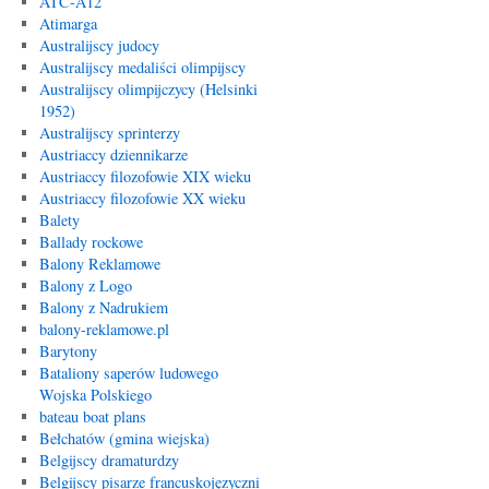
ATC-A12
Atimarga
Australijscy judocy
Australijscy medaliści olimpijscy
Australijscy olimpijczycy (Helsinki
1952)
Australijscy sprinterzy
Austriaccy dziennikarze
Austriaccy filozofowie XIX wieku
Austriaccy filozofowie XX wieku
Balety
Ballady rockowe
Balony Reklamowe
Balony z Logo
Balony z Nadrukiem
balony-reklamowe.pl
Barytony
Bataliony saperów ludowego
Wojska Polskiego
bateau boat plans
Bełchatów (gmina wiejska)
Belgijscy dramaturdzy
Belgijscy pisarze francuskojęzyczni