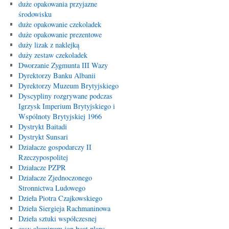
duże opakowania przyjazne
środowisku
duże opakowanie czekoladek
duże opakowanie prezentowe
duży lizak z naklejką
duży zestaw czekoladek
Dworzanie Zygmunta III Wazy
Dyrektorzy Banku Albanii
Dyrektorzy Muzeum Brytyjskiego
Dyscypliny rozgrywane podczas
Igrzysk Imperium Brytyjskiego i
Wspólnoty Brytyjskiej 1966
Dystrykt Baitadi
Dystrykt Sunsari
Działacze gospodarczy II
Rzeczypospolitej
Działacze PZPR
Działacze Zjednoczonego
Stronnictwa Ludowego
Dzieła Piotra Czajkowskiego
Dzieła Siergieja Rachmaninowa
Dzieła sztuki współczesnej
easy aluminum jon boat plans