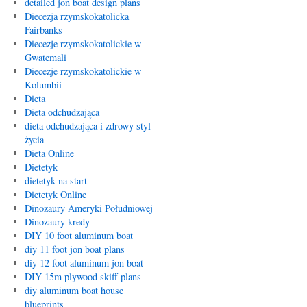
detailed jon boat design plans
Diecezja rzymskokatolicka
Fairbanks
Diecezje rzymskokatolickie w
Gwatemali
Diecezje rzymskokatolickie w
Kolumbii
Dieta
Dieta odchudzająca
dieta odchudzająca i zdrowy styl
życia
Dieta Online
Dietetyk
dietetyk na start
Dietetyk Online
Dinozaury Ameryki Południowej
Dinozaury kredy
DIY 10 foot aluminum boat
diy 11 foot jon boat plans
diy 12 foot aluminum jon boat
DIY 15m plywood skiff plans
diy aluminum boat house
blueprints