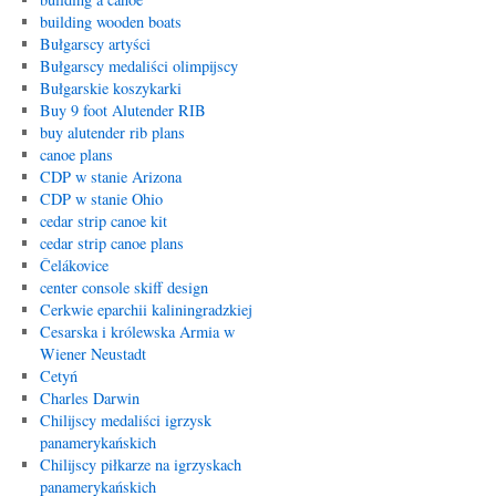
building wooden boats
Bułgarscy artyści
Bułgarscy medaliści olimpijscy
Bułgarskie koszykarki
Buy 9 foot Alutender RIB
buy alutender rib plans
canoe plans
CDP w stanie Arizona
CDP w stanie Ohio
cedar strip canoe kit
cedar strip canoe plans
Čelákovice
center console skiff design
Cerkwie eparchii kaliningradzkiej
Cesarska i królewska Armia w
Wiener Neustadt
Cetyń
Charles Darwin
Chilijscy medaliści igrzysk
panamerykańskich
Chilijscy piłkarze na igrzyskach
panamerykańskich