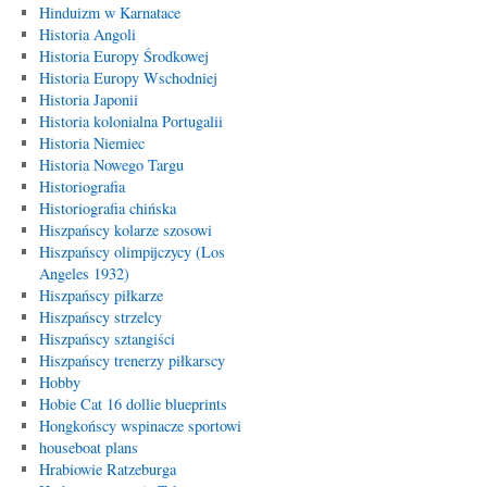
Hinduizm w Karnatace
Historia Angoli
Historia Europy Środkowej
Historia Europy Wschodniej
Historia Japonii
Historia kolonialna Portugalii
Historia Niemiec
Historia Nowego Targu
Historiografia
Historiografia chińska
Hiszpańscy kolarze szosowi
Hiszpańscy olimpijczycy (Los
Angeles 1932)
Hiszpańscy piłkarze
Hiszpańscy strzelcy
Hiszpańscy sztangiści
Hiszpańscy trenerzy piłkarscy
Hobby
Hobie Cat 16 dollie blueprints
Hongkońscy wspinacze sportowi
houseboat plans
Hrabiowie Ratzeburga