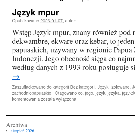
Język mpur
Opublikowano
2026-01-07
,
autor:
Wstęp Język mpur, znany również pod
dekwambre, ekware oraz kebar, to jeden
papuaskich, używany w regionie Papua
Indonezji. Jego obecność sięga co najmn
według danych z 1993 roku posługuje 
→
Zaszufladkowano do kategorii
Bez kategorii
,
Języki izolowane
,
J
zachodniopapuaskie
|
Otagowano
co
,
jego
,
język
,
języka
,
językó
Język
komentowania
została wyłączona
mpur
Archiwa
sierpień 2026