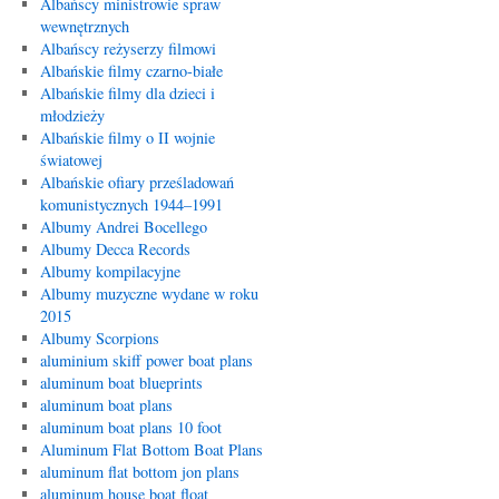
Albańscy ministrowie spraw
wewnętrznych
Albańscy reżyserzy filmowi
Albańskie filmy czarno-białe
Albańskie filmy dla dzieci i
młodzieży
Albańskie filmy o II wojnie
światowej
Albańskie ofiary prześladowań
komunistycznych 1944–1991
Albumy Andrei Bocellego
Albumy Decca Records
Albumy kompilacyjne
Albumy muzyczne wydane w roku
2015
Albumy Scorpions
aluminium skiff power boat plans
aluminum boat blueprints
aluminum boat plans
aluminum boat plans 10 foot
Aluminum Flat Bottom Boat Plans
aluminum flat bottom jon plans
aluminum house boat float