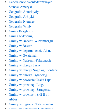
Generałowie Skonfederowanych
Stanów Ameryki
Geografia Antarktydy
Geografia Arktyki
Geografia Niemiec
Geografia Wisły
Gmina Borgholm
Gmina Nyköping
Gminy w Badenii-Wirtembergii
Gminy w Bawarii
Gminy w departamencie Aisne
Gminy w Gwatemali
Gminy w Nadrenii-Palatynacie
Gminy w okręgu Jassy
Gminy w okręgu Sogn og Fjordane
Gminy w okręgu Trøndelag
Gminy w powiecie Česká Lípa
Gminy w prowincji Liège
Gminy w prowincji Saragossa
Gminy w prowincji Sidi Bu-l-
Abbas
Gminy w regionie Södermanland
Gminy w Szlezwiku-Holsztynie