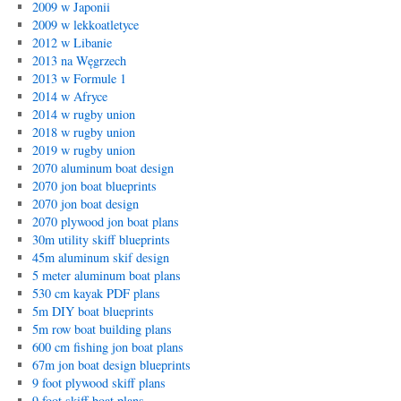
2009 w Japonii
2009 w lekkoatletyce
2012 w Libanie
2013 na Węgrzech
2013 w Formule 1
2014 w Afryce
2014 w rugby union
2018 w rugby union
2019 w rugby union
2070 aluminum boat design
2070 jon boat blueprints
2070 jon boat design
2070 plywood jon boat plans
30m utility skiff blueprints
45m aluminum skif design
5 meter aluminum boat plans
530 cm kayak PDF plans
5m DIY boat blueprints
5m row boat building plans
600 cm fishing jon boat plans
67m jon boat design blueprints
9 foot plywood skiff plans
9 foot skiff boat plans