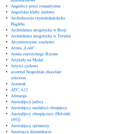
Angielscy poeci romantyzmu
Angielskie kluby żużlowe
Archidiecezja rzymskokatolicka
Hagåtña
Architektura neogotycka w Rosji
Architektura neogotycka w Toruniu
Arcymistrzynie szachowe
Armia „Łódź”
Armia starożytnego Rzymu
Artykuły na Medal
Artyści cyrkowi
assorted Neapolitan chocolate
selection
Asztarak
ATC-A12
Atimarga
Australijscy judocy
Australijscy medaliści olimpijscy
Australijscy olimpijczycy (Helsinki
1952)
Australijscy sprinterzy
Austriaccy dziennikarze