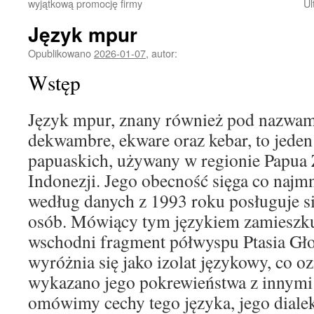
wyjątkową promocję firmy
Ul
Język mpur
Opublikowano
2026-01-07
,
autor:
Wstęp
Język mpur, znany również pod nazwam
dekwambre, ekware oraz kebar, to jeden
papuaskich, używany w regionie Papua
Indonezji. Jego obecność sięga co najmn
według danych z 1993 roku posługuje si
osób. Mówiący tym językiem zamieszku
wschodni fragment półwyspu Ptasia Gł
wyróżnia się jako izolat językowy, co oz
wykazano jego pokrewieństwa z innymi
omówimy cechy tego języka, jego dialek