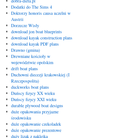
dobra-dieta.pl
Dodatki do The Sims 4
Doktorzy honoris causa uczelni w
Austrii
Dorzecze Wisły
download jon boat blueprints
download kayak construction plans
download kayak PDF plans
Drawno (gmina)
Drewniane kościoły w
województwie opolskim
drift boat plans
Duchowni diecezji krakowskiej (I
Rzeczpospolita)
duckworks boat plans
Duńscy fizycy XX wieku
Duńscy fizycy XXI wieku
durable plywood boat designs
duże opakowania przyjazne
środowisku
duże opakowanie czekoladek
duże opakowanie prezentowe
duży lizak z naklejką