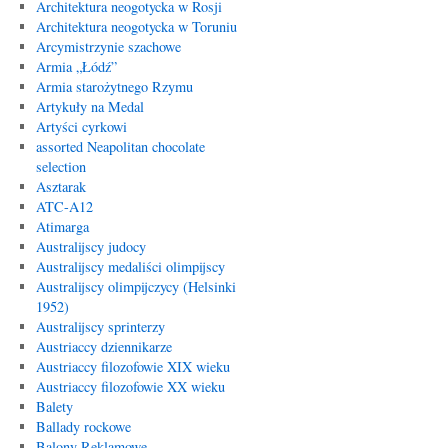
Architektura neogotycka w Rosji
Architektura neogotycka w Toruniu
Arcymistrzynie szachowe
Armia „Łódź”
Armia starożytnego Rzymu
Artykuły na Medal
Artyści cyrkowi
assorted Neapolitan chocolate
selection
Asztarak
ATC-A12
Atimarga
Australijscy judocy
Australijscy medaliści olimpijscy
Australijscy olimpijczycy (Helsinki
1952)
Australijscy sprinterzy
Austriaccy dziennikarze
Austriaccy filozofowie XIX wieku
Austriaccy filozofowie XX wieku
Balety
Ballady rockowe
Balony Reklamowe