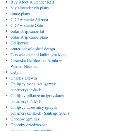
Buy 9 foot Alutender RIB
buy alutender rib plans
canoe plans
CDP w stanie Arizona
CDP w stanie Ohio
cedar strip canoe kit
cedar strip canoe plans
Čelákovice
center console skiff design
Cerkwie eparchii kaliningradzkiej
Cesarska i królewska Armia w
Wiener Neustadt
Cetyń
Charles Darwin
Chilijscy medaliści igrzysk
panamerykańskich
Chilijscy piłkarze na igrzyskach
panamerykańskich
Chilijscy uczestnicy igrzysk
panamerykańskich (Santiago 2023)
Chodów (gmina)
Choroby dziedziczone
autosomalnie recesywnie