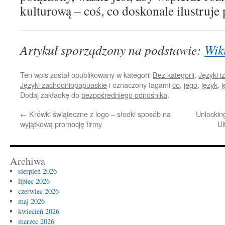
kulturową – coś, co doskonale ilustruje
Artykuł sporządzony na podstawie:
Wik
Ten wpis został opublikowany w kategorii
Bez kategorii
,
Języki i
Języki zachodniopapuaskie
i oznaczony tagami
co
,
jego
,
język
,
j
Dodaj zakładkę do
bezpośredniego odnośnika
.
←
Krówki świąteczne z logo – słodki sposób na
Unlocking
wyjątkową promocję firmy
Ul
Archiwa
sierpień 2026
lipiec 2026
czerwiec 2026
maj 2026
kwiecień 2026
marzec 2026