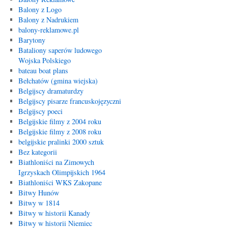
Balony z Logo
Balony z Nadrukiem
balony-reklamowe.pl
Barytony
Bataliony saperów ludowego
Wojska Polskiego
bateau boat plans
Bełchatów (gmina wiejska)
Belgijscy dramaturdzy
Belgijscy pisarze francuskojęzyczni
Belgijscy poeci
Belgijskie filmy z 2004 roku
Belgijskie filmy z 2008 roku
belgijskie pralinki 2000 sztuk
Bez kategorii
Biathloniści na Zimowych
Igrzyskach Olimpijskich 1964
Biathloniści WKS Zakopane
Bitwy Hunów
Bitwy w 1814
Bitwy w historii Kanady
Bitwy w historii Niemiec