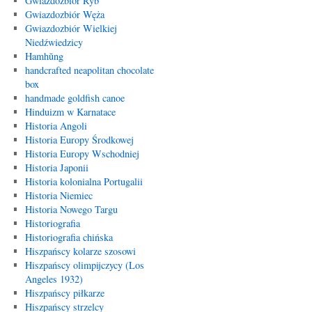
Gwiazdozbiór Ryb
Gwiazdozbiór Węża
Gwiazdozbiór Wielkiej
Niedźwiedzicy
Hamhŭng
handcrafted neapolitan chocolate
box
handmade goldfish canoe
Hinduizm w Karnatace
Historia Angoli
Historia Europy Środkowej
Historia Europy Wschodniej
Historia Japonii
Historia kolonialna Portugalii
Historia Niemiec
Historia Nowego Targu
Historiografia
Historiografia chińska
Hiszpańscy kolarze szosowi
Hiszpańscy olimpijczycy (Los
Angeles 1932)
Hiszpańscy piłkarze
Hiszpańscy strzelcy