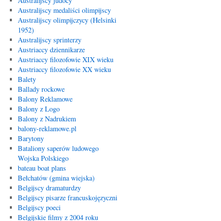
Australijscy judocy
Australijscy medaliści olimpijscy
Australijscy olimpijczycy (Helsinki
1952)
Australijscy sprinterzy
Austriaccy dziennikarze
Austriaccy filozofowie XIX wieku
Austriaccy filozofowie XX wieku
Balety
Ballady rockowe
Balony Reklamowe
Balony z Logo
Balony z Nadrukiem
balony-reklamowe.pl
Barytony
Bataliony saperów ludowego
Wojska Polskiego
bateau boat plans
Bełchatów (gmina wiejska)
Belgijscy dramaturdzy
Belgijscy pisarze francuskojęzyczni
Belgijscy poeci
Belgijskie filmy z 2004 roku