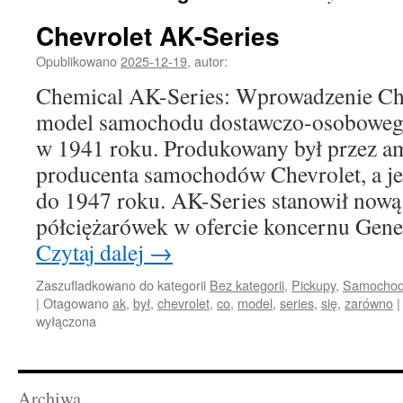
Chevrolet AK-Series
Opublikowano
2025-12-19
,
autor:
Chemical AK-Series: Wprowadzenie Che
model samochodu dostawczo-osobowego
w 1941 roku. Produkowany był przez a
producenta samochodów Chevrolet, a jeg
do 1947 roku. AK-Series stanowił nową
półciężarówek w ofercie koncernu Gene
Czytaj dalej
→
Zaszufladkowano do kategorii
Bez kategorii
,
Pickupy
,
Samochody
|
Otagowano
ak
,
był
,
chevrolet
,
co
,
model
,
series
,
się
,
zarówno
|
wyłączona
Archiwa