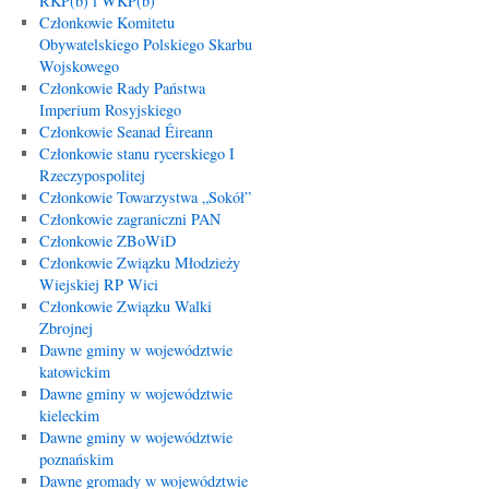
RKP(b) i WKP(b)
Członkowie Komitetu
Obywatelskiego Polskiego Skarbu
Wojskowego
Członkowie Rady Państwa
Imperium Rosyjskiego
Członkowie Seanad Éireann
Członkowie stanu rycerskiego I
Rzeczypospolitej
Członkowie Towarzystwa „Sokół”
Członkowie zagraniczni PAN
Członkowie ZBoWiD
Członkowie Związku Młodzieży
Wiejskiej RP Wici
Członkowie Związku Walki
Zbrojnej
Dawne gminy w województwie
katowickim
Dawne gminy w województwie
kieleckim
Dawne gminy w województwie
poznańskim
Dawne gromady w województwie