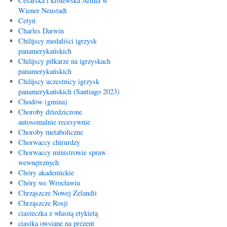
Cesarska i królewska Armia w
Wiener Neustadt
Cetyń
Charles Darwin
Chilijscy medaliści igrzysk
panamerykańskich
Chilijscy piłkarze na igrzyskach
panamerykańskich
Chilijscy uczestnicy igrzysk
panamerykańskich (Santiago 2023)
Chodów (gmina)
Choroby dziedziczone
autosomalnie recesywnie
Choroby metaboliczne
Chorwaccy chirurdzy
Chorwaccy ministrowie spraw
wewnętrznych
Chóry akademickie
Chóry we Wrocławiu
Chrząszcze Nowej Zelandii
Chrząszcze Rosji
ciasteczka z własną etykietą
ciastka owsiane na prezent