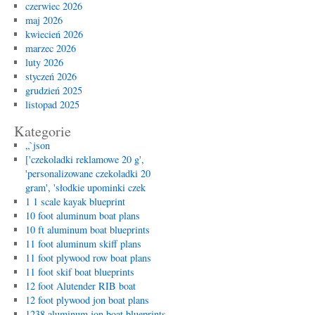
a
czerwiec 2026
Plywood
maj 2026
Boat
kwiecień 2026
Building
marzec 2026
Kit
luty 2026
styczeń 2026
grudzień 2025
listopad 2025
Kategorie
„`json
['czekoladki reklamowe 20 g',
'personalizowane czekoladki 20
gram', 'słodkie upominki czek
1 1 scale kayak blueprint
10 foot aluminum boat plans
10 ft aluminum boat blueprints
11 foot aluminum skiff plans
11 foot plywood row boat plans
11 foot skif boat blueprints
12 foot Alutender RIB boat
12 foot plywood jon boat plans
1238 aluminum jon boat blueprints