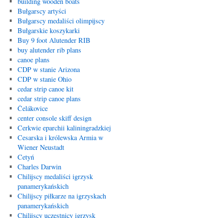
building wooden boats
Bułgarscy artyści
Bułgarscy medaliści olimpijscy
Bułgarskie koszykarki
Buy 9 foot Alutender RIB
buy alutender rib plans
canoe plans
CDP w stanie Arizona
CDP w stanie Ohio
cedar strip canoe kit
cedar strip canoe plans
Čelákovice
center console skiff design
Cerkwie eparchii kaliningradzkiej
Cesarska i królewska Armia w
Wiener Neustadt
Cetyń
Charles Darwin
Chilijscy medaliści igrzysk
panamerykańskich
Chilijscy piłkarze na igrzyskach
panamerykańskich
Chilijscy uczestnicy igrzysk