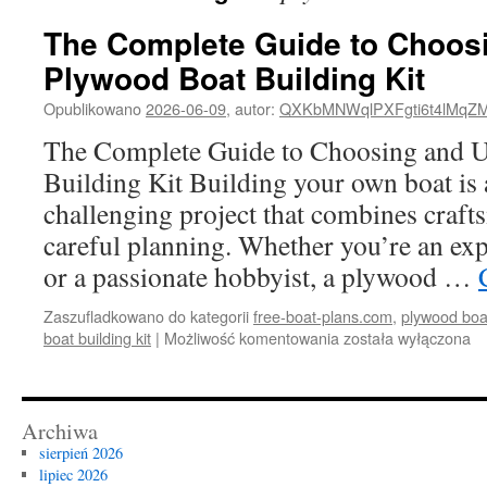
The Complete Guide to Choos
Plywood Boat Building Kit
Opublikowano
2026-06-09
,
autor:
QXKbMNWqlPXFgti6t4lMqZ
The Complete Guide to Choosing and U
Building Kit Building your own boat is
challenging project that combines craft
careful planning. Whether you’re an e
or a passionate hobbyist, a plywood …
Zaszufladkowano do kategorii
free-boat-plans.com
,
plywood boat
The
boat building kit
|
Możliwość komentowania
została wyłączona
Complete
Guide
to
Choosing
Archiwa
and
sierpień 2026
Using
lipiec 2026