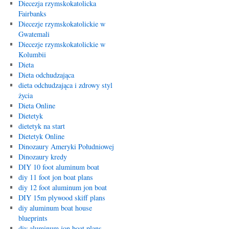
Diecezja rzymskokatolicka
Fairbanks
Diecezje rzymskokatolickie w
Gwatemali
Diecezje rzymskokatolickie w
Kolumbii
Dieta
Dieta odchudzająca
dieta odchudzająca i zdrowy styl
życia
Dieta Online
Dietetyk
dietetyk na start
Dietetyk Online
Dinozaury Ameryki Południowej
Dinozaury kredy
DIY 10 foot aluminum boat
diy 11 foot jon boat plans
diy 12 foot aluminum jon boat
DIY 15m plywood skiff plans
diy aluminum boat house
blueprints
diy aluminum jon boat plans