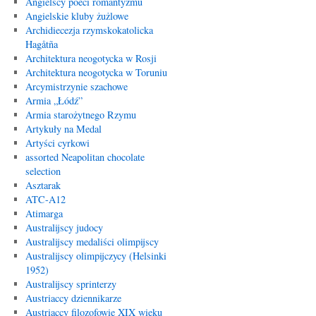
Angielscy poeci romantyzmu
Angielskie kluby żużlowe
Archidiecezja rzymskokatolicka
Hagåtña
Architektura neogotycka w Rosji
Architektura neogotycka w Toruniu
Arcymistrzynie szachowe
Armia „Łódź”
Armia starożytnego Rzymu
Artykuły na Medal
Artyści cyrkowi
assorted Neapolitan chocolate
selection
Asztarak
ATC-A12
Atimarga
Australijscy judocy
Australijscy medaliści olimpijscy
Australijscy olimpijczycy (Helsinki
1952)
Australijscy sprinterzy
Austriaccy dziennikarze
Austriaccy filozofowie XIX wieku