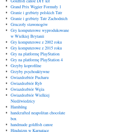
Goldfish canoe DIY kit
Grand Prix Węgier Formuły 1
Granie i grzbiety polskich Tatr
Granie i grzbiety Tatr Zachodnich
Gruczoły stawonogów
Gry komputerowe wyprodukowane
w Wielkiej Brytanii
Gry komputerowe z 2002 roku
Gry komputerowe z 2015 roku
Gry na platformę PlayStation
Gry na platformę PlayStation 4
Grzyby koprofilne
Grzyby psychoaktywne
Gwiazdozbiór Pucharu
Gwiazdozbiór Ryb
Gwiazdozbiór Węża
Gwiazdozbiór Wielkiej
Niedźwiedzicy
Hamhŭng
handcrafted neapolitan chocolate
box
handmade goldfish canoe
Hinduizm w Karnatace