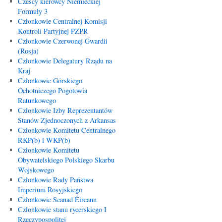
Czescy kierowcy Niemieckiej
Formuły 3
Członkowie Centralnej Komisji
Kontroli Partyjnej PZPR
Członkowie Czerwonej Gwardii
(Rosja)
Członkowie Delegatury Rządu na
Kraj
Członkowie Górskiego
Ochotniczego Pogotowia
Ratunkowego
Członkowie Izby Reprezentantów
Stanów Zjednoczonych z Arkansas
Członkowie Komitetu Centralnego
RKP(b) i WKP(b)
Członkowie Komitetu
Obywatelskiego Polskiego Skarbu
Wojskowego
Członkowie Rady Państwa
Imperium Rosyjskiego
Członkowie Seanad Éireann
Członkowie stanu rycerskiego I
Rzeczypospolitej