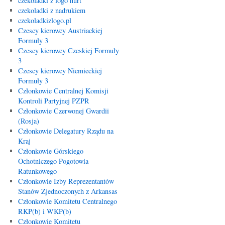
czekoladki z logo hurt
czekoladki z nadrukiem
czekoladkizlogo.pl
Czescy kierowcy Austriackiej
Formuły 3
Czescy kierowcy Czeskiej Formuły
3
Czescy kierowcy Niemieckiej
Formuły 3
Członkowie Centralnej Komisji
Kontroli Partyjnej PZPR
Członkowie Czerwonej Gwardii
(Rosja)
Członkowie Delegatury Rządu na
Kraj
Członkowie Górskiego
Ochotniczego Pogotowia
Ratunkowego
Członkowie Izby Reprezentantów
Stanów Zjednoczonych z Arkansas
Członkowie Komitetu Centralnego
RKP(b) i WKP(b)
Członkowie Komitetu