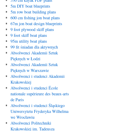
530 cm kayak PDF plans
5m DIY boat blueprints
5m row boat building plans
600 cm fishing jon boat plans
67m jon boat design blueprints
9 foot plywood skiff plans
9 foot skiff boat plans
95m utility boat plans
99 fit śniadan dla aktywnych
Absolwenci Akademii Sztuk
Pięknych w Łodzi
Absolwenci Akademii Sztuk
Pięknych w Warszawie
Absolwenci i studenci Akademii
Krakowskiej
Absolwenci i studenci École
nationale supérieure des beaux-arts
de Paris
Absolwenci i studenci Śląskiego
Uniwersytetu Fryderyka Wilhelma
we Wrocławiu
Absolwenci Politechniki
Krakowskiej im. Tadeusza