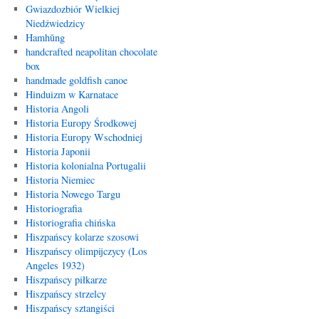
Gwiazdozbiór Wielkiej
Niedźwiedzicy
Hamhŭng
handcrafted neapolitan chocolate
box
handmade goldfish canoe
Hinduizm w Karnatace
Historia Angoli
Historia Europy Środkowej
Historia Europy Wschodniej
Historia Japonii
Historia kolonialna Portugalii
Historia Niemiec
Historia Nowego Targu
Historiografia
Historiografia chińska
Hiszpańscy kolarze szosowi
Hiszpańscy olimpijczycy (Los
Angeles 1932)
Hiszpańscy piłkarze
Hiszpańscy strzelcy
Hiszpańscy sztangiści