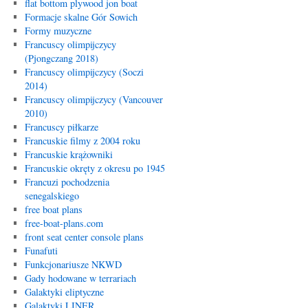
flat bottom plywood jon boat
Formacje skalne Gór Sowich
Formy muzyczne
Francuscy olimpijczycy
(Pjongczang 2018)
Francuscy olimpijczycy (Soczi
2014)
Francuscy olimpijczycy (Vancouver
2010)
Francuscy piłkarze
Francuskie filmy z 2004 roku
Francuskie krążowniki
Francuskie okręty z okresu po 1945
Francuzi pochodzenia
senegalskiego
free boat plans
free-boat-plans.com
front seat center console plans
Funafuti
Funkcjonariusze NKWD
Gady hodowane w terrariach
Galaktyki eliptyczne
Galaktyki LINER