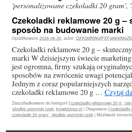
'personalizowane czekoladki 20 gram’, '
Czekoladki reklamowe 20 g – 
sposób na budowanie marki
Opublikowano
2026-06-20
,
autor:
QXKbMNWqlPXFgti6t4lMqZ
Czekoladki reklamowe 20 g – skuteczn
marki W dzisiejszym świecie marketing
jest ogromna, firmy szukają oryginalny
sposobów na zwrócenie uwagi potencjal
Jednym z coraz popularniejszych narzę
czekoladki reklamowe 20 g …
Czytaj d
Zaszufladkowano do kategorii
['czekoladki reklamowe 20 g', 'pe
'słodkie upominki czek
,
krowkizlogo.pl
|
Otagowano
['czekoladki
czekoladki 20 gram', 'słodkie upominki czek
|
Możliwość koment