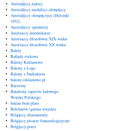
Australijscy judocy
Australijscy medaliści olimpijscy
Australijscy olimpijczycy (Helsinki
1952)
Australijscy sprinterzy
Austriaccy dziennikarze
Austriaccy filozofowie XIX wieku
Austriaccy filozofowie XX wieku
Balety
Ballady rockowe
Balony Reklamowe
Balony z Logo
Balony z Nadrukiem
balony-reklamowe.pl
Barytony
Bataliony saperów ludowego
Wojska Polskiego
bateau boat plans
Bełchatów (gmina wiejska)
Belgijscy dramaturdzy
Belgijscy pisarze francuskojęzyczni
Belgijscy poeci