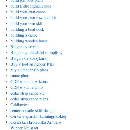
build jon boat plans
build Little Indian canoe
build your own canoe
build your own row boat kit
build your own skiff
building a boat dock
building a canoe
building wooden boats
Bułgarscy artyści
Bułgarscy medaliści olimpijscy
Bułgarskie koszykarki
Buy 9 foot Alutender RIB
buy alutender rib plans
canoe plans
CDP w stanie Arizona
CDP w stanie Ohio
cedar strip canoe kit
cedar strip canoe plans
Čelákovice
center console skiff design
Cerkwie eparchii kaliningradzkiej
Cesarska i królewska Armia w
Wiener Neustadt