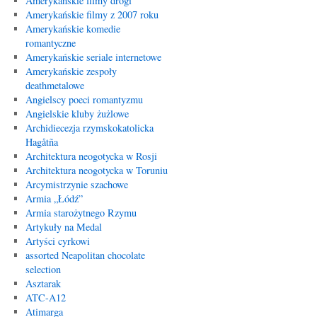
Amerykańskie filmy drogi
Amerykańskie filmy z 2007 roku
Amerykańskie komedie
romantyczne
Amerykańskie seriale internetowe
Amerykańskie zespoły
deathmetalowe
Angielscy poeci romantyzmu
Angielskie kluby żużlowe
Archidiecezja rzymskokatolicka
Hagåtña
Architektura neogotycka w Rosji
Architektura neogotycka w Toruniu
Arcymistrzynie szachowe
Armia „Łódź”
Armia starożytnego Rzymu
Artykuły na Medal
Artyści cyrkowi
assorted Neapolitan chocolate
selection
Asztarak
ATC-A12
Atimarga