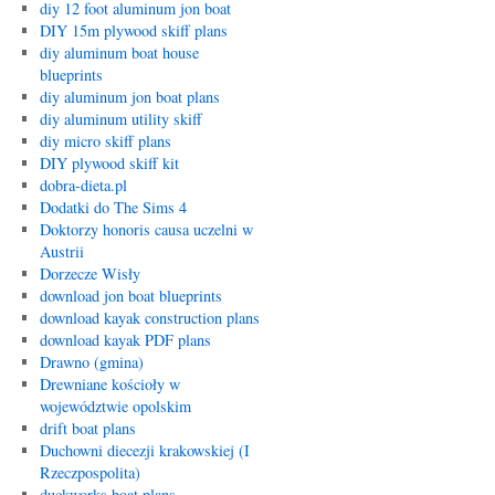
diy 12 foot aluminum jon boat
DIY 15m plywood skiff plans
diy aluminum boat house
blueprints
diy aluminum jon boat plans
diy aluminum utility skiff
diy micro skiff plans
DIY plywood skiff kit
dobra-dieta.pl
Dodatki do The Sims 4
Doktorzy honoris causa uczelni w
Austrii
Dorzecze Wisły
download jon boat blueprints
download kayak construction plans
download kayak PDF plans
Drawno (gmina)
Drewniane kościoły w
województwie opolskim
drift boat plans
Duchowni diecezji krakowskiej (I
Rzeczpospolita)
duckworks boat plans