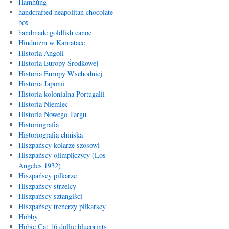
Hamhŭng
handcrafted neapolitan chocolate
box
handmade goldfish canoe
Hinduizm w Karnatace
Historia Angoli
Historia Europy Środkowej
Historia Europy Wschodniej
Historia Japonii
Historia kolonialna Portugalii
Historia Niemiec
Historia Nowego Targu
Historiografia
Historiografia chińska
Hiszpańscy kolarze szosowi
Hiszpańscy olimpijczycy (Los
Angeles 1932)
Hiszpańscy piłkarze
Hiszpańscy strzelcy
Hiszpańscy sztangiści
Hiszpańscy trenerzy piłkarscy
Hobby
Hobie Cat 16 dollie blueprints