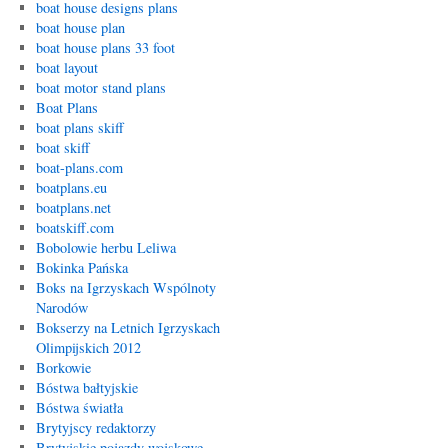
boat house designs plans
boat house plan
boat house plans 33 foot
boat layout
boat motor stand plans
Boat Plans
boat plans skiff
boat skiff
boat-plans.com
boatplans.eu
boatplans.net
boatskiff.com
Bobolowie herbu Leliwa
Bokinka Pańska
Boks na Igrzyskach Wspólnoty
Narodów
Bokserzy na Letnich Igrzyskach
Olimpijskich 2012
Borkowie
Bóstwa bałtyjskie
Bóstwa światła
Brytyjscy redaktorzy
Brytyjskie pojazdy wojskowe