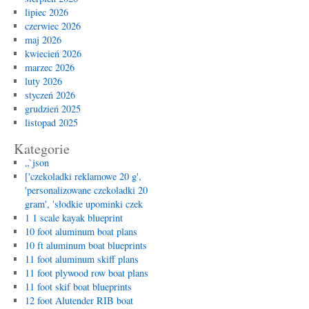
Rozw
lipiec 2026
dla
czerwiec 2026
Twoj
maj 2026
Bizn
kwiecień 2026
i
marzec 2026
Wyda
luty 2026
styczeń 2026
grudzień 2025
listopad 2025
Kategorie
„`json
['czekoladki reklamowe 20 g',
'personalizowane czekoladki 20
gram', 'słodkie upominki czek
1 1 scale kayak blueprint
10 foot aluminum boat plans
10 ft aluminum boat blueprints
11 foot aluminum skiff plans
11 foot plywood row boat plans
11 foot skif boat blueprints
12 foot Alutender RIB boat