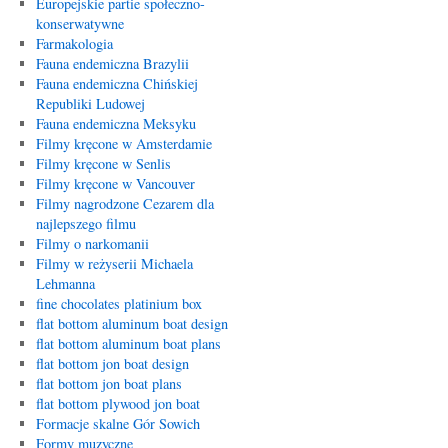
Europejskie partie społeczno-
konserwatywne
Farmakologia
Fauna endemiczna Brazylii
Fauna endemiczna Chińskiej
Republiki Ludowej
Fauna endemiczna Meksyku
Filmy kręcone w Amsterdamie
Filmy kręcone w Senlis
Filmy kręcone w Vancouver
Filmy nagrodzone Cezarem dla
najlepszego filmu
Filmy o narkomanii
Filmy w reżyserii Michaela
Lehmanna
fine chocolates platinium box
flat bottom aluminum boat design
flat bottom aluminum boat plans
flat bottom jon boat design
flat bottom jon boat plans
flat bottom plywood jon boat
Formacje skalne Gór Sowich
Formy muzyczne