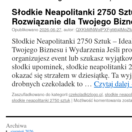
Słodkie Neapolitanki 2750 Szt
Rozwiązanie dla Twojego Bizn
Opublikowano
2026-06-27
,
autor:
QXKbMNWqlPXFgti6t4lMqZ
Słodkie Neapolitanki 2750 Sztuk – Idea
Twojego Biznesu i Wydarzenia Jeśli pro
organizujesz event lub szukasz wyjątk
słodki upominek, słodkie neapolitanki
okazać się strzałem w dziesiątkę. Ta wy
drobnych czekoladek to …
Czytaj dalej
Zaszufladkowano do kategorii
czekoladkizlogo.pl
,
słodkie neapol
Słod
słodkie neapolitanki 2750 sztuk
|
Możliwość komentowania
zost
Neapo
2750
Sztu
–
Archiwa
Ideal
sierpień 2026