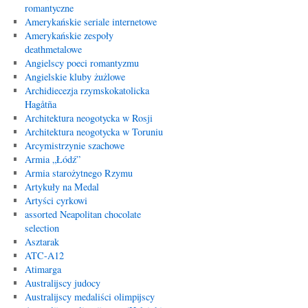
romantyczne
Amerykańskie seriale internetowe
Amerykańskie zespoły
deathmetalowe
Angielscy poeci romantyzmu
Angielskie kluby żużlowe
Archidiecezja rzymskokatolicka
Hagåtña
Architektura neogotycka w Rosji
Architektura neogotycka w Toruniu
Arcymistrzynie szachowe
Armia „Łódź”
Armia starożytnego Rzymu
Artykuły na Medal
Artyści cyrkowi
assorted Neapolitan chocolate
selection
Asztarak
ATC-A12
Atimarga
Australijscy judocy
Australijscy medaliści olimpijscy