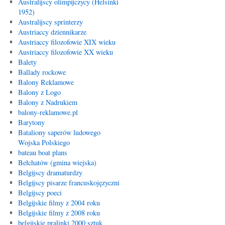
Australijscy olimpijczycy (Helsinki
1952)
Australijscy sprinterzy
Austriaccy dziennikarze
Austriaccy filozofowie XIX wieku
Austriaccy filozofowie XX wieku
Balety
Ballady rockowe
Balony Reklamowe
Balony z Logo
Balony z Nadrukiem
balony-reklamowe.pl
Barytony
Bataliony saperów ludowego
Wojska Polskiego
bateau boat plans
Bełchatów (gmina wiejska)
Belgijscy dramaturdzy
Belgijscy pisarze francuskojęzyczni
Belgijscy poeci
Belgijskie filmy z 2004 roku
Belgijskie filmy z 2008 roku
belgijskie pralinki 2000 sztuk