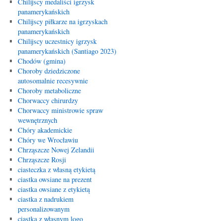
Chilijscy medaliści igrzysk
panamerykańskich
Chilijscy piłkarze na igrzyskach
panamerykańskich
Chilijscy uczestnicy igrzysk
panamerykańskich (Santiago 2023)
Chodów (gmina)
Choroby dziedziczone
autosomalnie recesywnie
Choroby metaboliczne
Chorwaccy chirurdzy
Chorwaccy ministrowie spraw
wewnętrznych
Chóry akademickie
Chóry we Wrocławiu
Chrząszcze Nowej Zelandii
Chrząszcze Rosji
ciasteczka z własną etykietą
ciastka owsiane na prezent
ciastka owsiane z etykietą
ciastka z nadrukiem
personalizowanym
ciastka z własnym logo