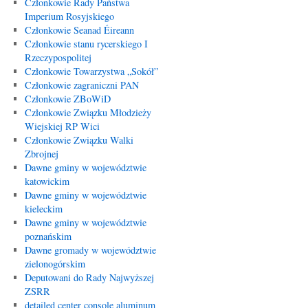
Członkowie Rady Państwa
Imperium Rosyjskiego
Członkowie Seanad Éireann
Członkowie stanu rycerskiego I
Rzeczypospolitej
Członkowie Towarzystwa „Sokół”
Członkowie zagraniczni PAN
Członkowie ZBoWiD
Członkowie Związku Młodzieży
Wiejskiej RP Wici
Członkowie Związku Walki
Zbrojnej
Dawne gminy w województwie
katowickim
Dawne gminy w województwie
kieleckim
Dawne gminy w województwie
poznańskim
Dawne gromady w województwie
zielonogórskim
Deputowani do Rady Najwyższej
ZSRR
detailed center console aluminum