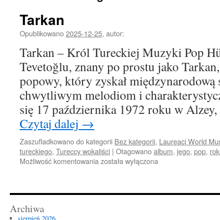
Tarkan
Opublikowano
2025-12-25
,
autor:
Tarkan – Król Tureckiej Muzyki Pop H
Tevetoğlu, znany po prostu jako Tarkan,
popowy, który zyskał międzynarodową 
chwytliwym melodiom i charakterystyc
się 17 października 1972 roku w Alze
Czytaj dalej
→
Zaszufladkowano do kategorii
Bez kategorii
,
Laureaci World Mu
tureckiego
,
Tureccy wokaliści
|
Otagowano
album
,
jego
,
pop
,
rok
Tarkan
Możliwość komentowania
została wyłączona
Archiwa
sierpień 2026