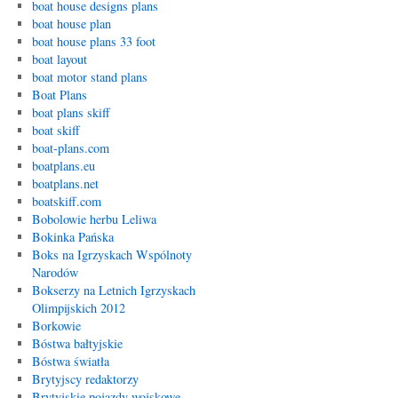
boat house designs plans
boat house plan
boat house plans 33 foot
boat layout
boat motor stand plans
Boat Plans
boat plans skiff
boat skiff
boat-plans.com
boatplans.eu
boatplans.net
boatskiff.com
Bobolowie herbu Leliwa
Bokinka Pańska
Boks na Igrzyskach Wspólnoty
Narodów
Bokserzy na Letnich Igrzyskach
Olimpijskich 2012
Borkowie
Bóstwa bałtyjskie
Bóstwa światła
Brytyjscy redaktorzy
Brytyjskie pojazdy wojskowe