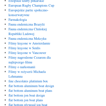
Etiopskie kluby piłkarskie
European Rugby Champions Cup
Europejskie partie społeczno-
konserwatywne
Farmakologia
Fauna endemiczna Brazylii
Fauna endemiczna Chińskiej
Republiki Ludowej
Fauna endemiczna Meksyku
Filmy kręcone w Amsterdamie
Filmy kręcone w Senlis
Filmy kręcone w Vancouver
Filmy nagrodzone Cezarem dla
najlepszego filmu
Filmy o narkomanii
Filmy w reżyserii Michaela
Lehmanna
fine chocolates platinium box
flat bottom aluminum boat design
flat bottom aluminum boat plans
flat bottom jon boat design
flat bottom jon boat plans
flat bottom plywood jon boat