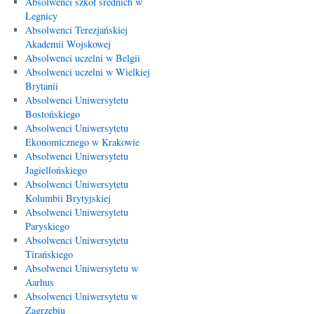
Absolwenci szkół średnich w
Legnicy
Absolwenci Terezjańskiej
Akademii Wojskowej
Absolwenci uczelni w Belgii
Absolwenci uczelni w Wielkiej
Brytanii
Absolwenci Uniwersytetu
Bostońskiego
Absolwenci Uniwersytetu
Ekonomicznego w Krakowie
Absolwenci Uniwersytetu
Jagiellońskiego
Absolwenci Uniwersytetu
Kolumbii Brytyjskiej
Absolwenci Uniwersytetu
Paryskiego
Absolwenci Uniwersytetu
Tirańskiego
Absolwenci Uniwersytetu w
Aarhus
Absolwenci Uniwersytetu w
Zagrzebiu