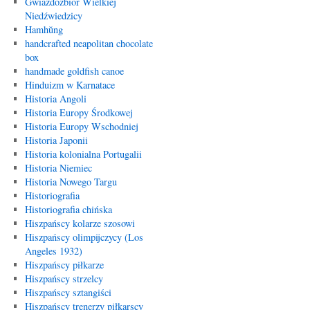
Gwiazdozbiór Wielkiej
Niedźwiedzicy
Hamhŭng
handcrafted neapolitan chocolate
box
handmade goldfish canoe
Hinduizm w Karnatace
Historia Angoli
Historia Europy Środkowej
Historia Europy Wschodniej
Historia Japonii
Historia kolonialna Portugalii
Historia Niemiec
Historia Nowego Targu
Historiografia
Historiografia chińska
Hiszpańscy kolarze szosowi
Hiszpańscy olimpijczycy (Los
Angeles 1932)
Hiszpańscy piłkarze
Hiszpańscy strzelcy
Hiszpańscy sztangiści
Hiszpańscy trenerzy piłkarscy