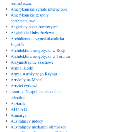
romantyczne
Amerykańskie seriale internetowe
Amerykańskie zespoły
deathmetalowe
Angielscy poeci romantyzmu
Angielskie kluby żużlowe
Archidiecezja rzymskokatolicka
Hagåtña
Architektura neogotycka w Rosji
Architektura neogotycka w Toruniu
Arcymistrzynie szachowe
Armia „Łódź”
Armia starożytnego Rzymu
Artykuły na Medal
Artyści cyrkowi
assorted Neapolitan chocolate
selection
Asztarak
ATC-A12
Atimarga
Australijscy judocy
Australijscy medaliści olimpijscy