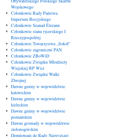
Obywatelskiego Polskiego Skarbu
Wojskowego
Członkowie Rady Państwa
Imperium Rosyjskiego
Członkowie Seanad Éireann
Członkowie stanu rycerskiego I
Rzeczypospolitej
Członkowie Towarzystwa „Sokół”
Członkowie zagraniczni PAN
Członkowie ZBoWiD
Członkowie Związku Młodzieży
Wiejskiej RP Wici
Członkowie Związku Walki
Zbrojnej
Dawne gminy w województwie
katowickim
Dawne gminy w województwie
kieleckim
Dawne gminy w województwie
poznańskim
Dawne gromady w województwie
zielonogórskim
Deputowani do Rady Najwyższej