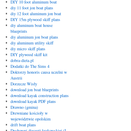
DIY 10 foot aluminum boat
diy 11 foot jon boat plans
diy 12 foot aluminum jon boat
DIY 15m plywood skiff plans
diy aluminum boat house
blueprints
diy aluminum jon boat plans
diy aluminum utility skiff
diy micro skiff plans
DIY plywood skiff kit
dobra-dieta.pl
Dodatki do The Sims 4
Doktorzy honoris causa uczelni w
Austrii
Dorzecze Wisły
download jon boat blueprints
download kayak construction plans
download kayak PDF plans
Drawno (gmina)
Drewniane kościoły w
województwie opolskim
drift boat plans
Duchowni diecezji krakowskiej (I