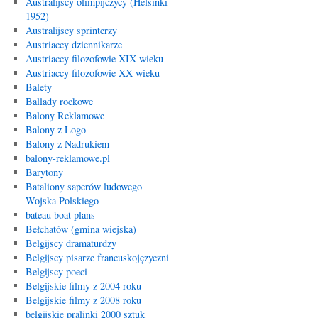
Australijscy olimpijczycy (Helsinki
1952)
Australijscy sprinterzy
Austriaccy dziennikarze
Austriaccy filozofowie XIX wieku
Austriaccy filozofowie XX wieku
Balety
Ballady rockowe
Balony Reklamowe
Balony z Logo
Balony z Nadrukiem
balony-reklamowe.pl
Barytony
Bataliony saperów ludowego
Wojska Polskiego
bateau boat plans
Bełchatów (gmina wiejska)
Belgijscy dramaturdzy
Belgijscy pisarze francuskojęzyczni
Belgijscy poeci
Belgijskie filmy z 2004 roku
Belgijskie filmy z 2008 roku
belgijskie pralinki 2000 sztuk