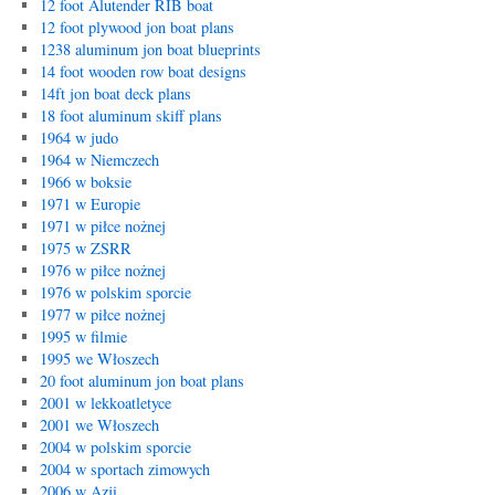
12 foot Alutender RIB boat
12 foot plywood jon boat plans
1238 aluminum jon boat blueprints
14 foot wooden row boat designs
14ft jon boat deck plans
18 foot aluminum skiff plans
1964 w judo
1964 w Niemczech
1966 w boksie
1971 w Europie
1971 w piłce nożnej
1975 w ZSRR
1976 w piłce nożnej
1976 w polskim sporcie
1977 w piłce nożnej
1995 w filmie
1995 we Włoszech
20 foot aluminum jon boat plans
2001 w lekkoatletyce
2001 we Włoszech
2004 w polskim sporcie
2004 w sportach zimowych
2006 w Azji