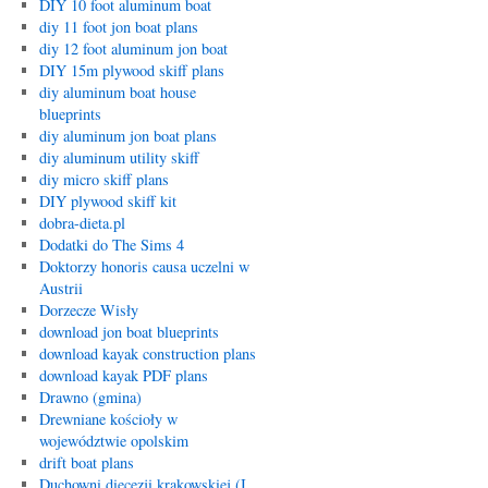
DIY 10 foot aluminum boat
diy 11 foot jon boat plans
diy 12 foot aluminum jon boat
DIY 15m plywood skiff plans
diy aluminum boat house
blueprints
diy aluminum jon boat plans
diy aluminum utility skiff
diy micro skiff plans
DIY plywood skiff kit
dobra-dieta.pl
Dodatki do The Sims 4
Doktorzy honoris causa uczelni w
Austrii
Dorzecze Wisły
download jon boat blueprints
download kayak construction plans
download kayak PDF plans
Drawno (gmina)
Drewniane kościoły w
województwie opolskim
drift boat plans
Duchowni diecezji krakowskiej (I