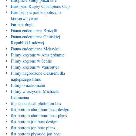
Etiopskie kluby piłkarskie
European Rugby Champions Cup
Europejskie partie społeczno-
konserwatywne
Farmakologia
Fauna endemiczna Brazylii
Fauna endemiczna Chińskiej
Republiki Ludowej
Fauna endemiczna Meksyku
Filmy kręcone w Amsterdamie
Filmy kręcone w Senlis
Filmy kręcone w Vancouver
Filmy nagrodzone Cezarem dla
najlepszego filmu
Filmy o narkomanii
Filmy w reżyserii Michaela
Lehmanna
fine chocolates platinium box
flat bottom aluminum boat design
flat bottom aluminum boat plans
flat bottom jon boat design
flat bottom jon boat plans
flat bottom plywood jon boat