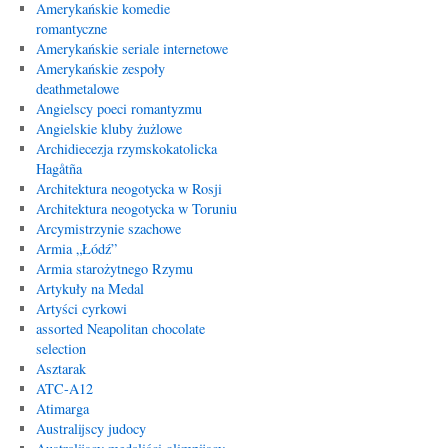
Amerykańskie komedie
romantyczne
Amerykańskie seriale internetowe
Amerykańskie zespoły
deathmetalowe
Angielscy poeci romantyzmu
Angielskie kluby żużlowe
Archidiecezja rzymskokatolicka
Hagåtña
Architektura neogotycka w Rosji
Architektura neogotycka w Toruniu
Arcymistrzynie szachowe
Armia „Łódź”
Armia starożytnego Rzymu
Artykuły na Medal
Artyści cyrkowi
assorted Neapolitan chocolate
selection
Asztarak
ATC-A12
Atimarga
Australijscy judocy