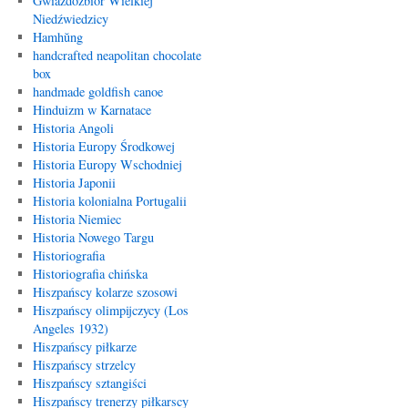
Gwiazdozbiór Wielkiej
Niedźwiedzicy
Hamhŭng
handcrafted neapolitan chocolate
box
handmade goldfish canoe
Hinduizm w Karnatace
Historia Angoli
Historia Europy Środkowej
Historia Europy Wschodniej
Historia Japonii
Historia kolonialna Portugalii
Historia Niemiec
Historia Nowego Targu
Historiografia
Historiografia chińska
Hiszpańscy kolarze szosowi
Hiszpańscy olimpijczycy (Los
Angeles 1932)
Hiszpańscy piłkarze
Hiszpańscy strzelcy
Hiszpańscy sztangiści
Hiszpańscy trenerzy piłkarscy