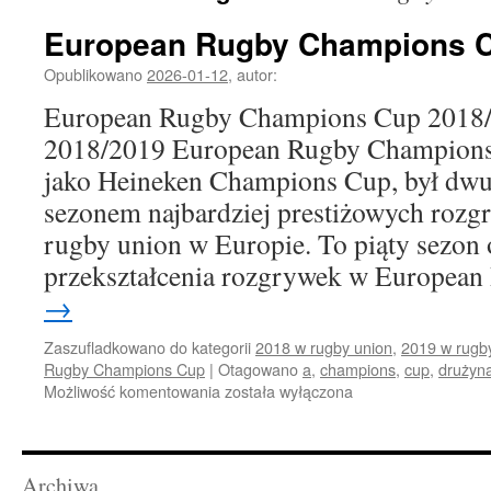
European Rugby Champions C
Opublikowano
2026-01-12
,
autor:
European Rugby Champions Cup 2018
2018/2019 European Rugby Champions
jako Heineken Champions Cup, był dw
sezonem najbardziej prestiżowych roz
rugby union w Europie. To piąty sezon 
przekształcenia rozgrywek w Europea
→
Zaszufladkowano do kategorii
2018 w rugby union
,
2019 w rugb
Rugby Champions Cup
|
Otagowano
a
,
champions
,
cup
,
drużyn
European
Możliwość komentowania
została wyłączona
Rugby
Champions
Cup
(2018/2019)
Archiwa