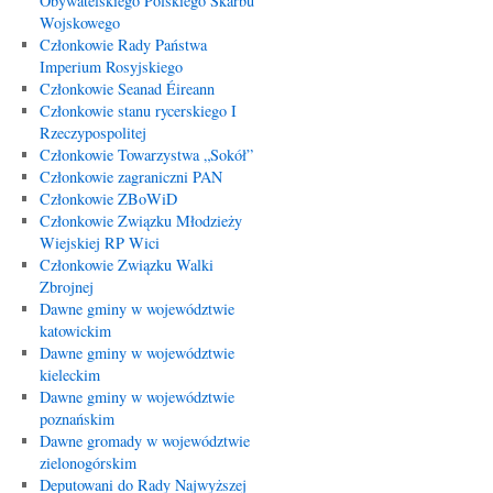
Obywatelskiego Polskiego Skarbu
Wojskowego
Członkowie Rady Państwa
Imperium Rosyjskiego
Członkowie Seanad Éireann
Członkowie stanu rycerskiego I
Rzeczypospolitej
Członkowie Towarzystwa „Sokół”
Członkowie zagraniczni PAN
Członkowie ZBoWiD
Członkowie Związku Młodzieży
Wiejskiej RP Wici
Członkowie Związku Walki
Zbrojnej
Dawne gminy w województwie
katowickim
Dawne gminy w województwie
kieleckim
Dawne gminy w województwie
poznańskim
Dawne gromady w województwie
zielonogórskim
Deputowani do Rady Najwyższej