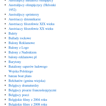
Australijscy medaliści olimpijscy
Australijscy olimpijczycy (Helsinki
1952)
Australijscy sprinterzy
Austriaccy dziennikarze
Austriaccy filozofowie XIX wieku
Austriaccy filozofowie XX wieku
Balety
Ballady rockowe
Balony Reklamowe
Balony z Logo
Balony z Nadrukiem
balony-reklamowe.pl
Barytony
Bataliony saperów ludowego
Wojska Polskiego
bateau boat plans
Bełchatów (gmina wiejska)
Belgijscy dramaturdzy
Belgijscy pisarze francuskojęzyczni
Belgijscy poeci
Belgijskie filmy z 2004 roku
Belgijskie filmy z 2008 roku