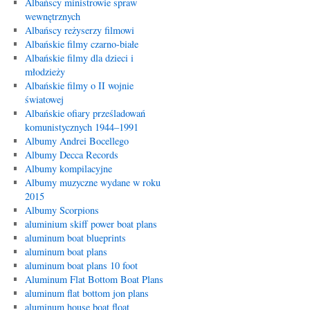
Albańscy ministrowie spraw
wewnętrznych
Albańscy reżyserzy filmowi
Albańskie filmy czarno-białe
Albańskie filmy dla dzieci i
młodzieży
Albańskie filmy o II wojnie
światowej
Albańskie ofiary prześladowań
komunistycznych 1944–1991
Albumy Andrei Bocellego
Albumy Decca Records
Albumy kompilacyjne
Albumy muzyczne wydane w roku
2015
Albumy Scorpions
aluminium skiff power boat plans
aluminum boat blueprints
aluminum boat plans
aluminum boat plans 10 foot
Aluminum Flat Bottom Boat Plans
aluminum flat bottom jon plans
aluminum house boat float