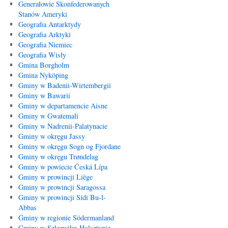
Generałowie Skonfederowanych
Stanów Ameryki
Geografia Antarktydy
Geografia Arktyki
Geografia Niemiec
Geografia Wisły
Gmina Borgholm
Gmina Nyköping
Gminy w Badenii-Wirtembergii
Gminy w Bawarii
Gminy w departamencie Aisne
Gminy w Gwatemali
Gminy w Nadrenii-Palatynacie
Gminy w okręgu Jassy
Gminy w okręgu Sogn og Fjordane
Gminy w okręgu Trøndelag
Gminy w powiecie Česká Lípa
Gminy w prowincji Liège
Gminy w prowincji Saragossa
Gminy w prowincji Sidi Bu-l-
Abbas
Gminy w regionie Södermanland
Gminy w Szlezwiku-Holsztynie