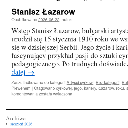
Stanisz Łazarow
Opublikowano
2026-06-22
,
autor:
Wstęp Stanisz Łazarow, bułgarski artys
urodził się 15 stycznia 1910 roku we ws
się w dzisiejszej Serbii. Jego życie i kar
fascynujący przykład pasji do sztuki cy
pedagogicznego. Po trudnych doświad
dalej
→
Zaszufladkowano do kategorii
Artyści cyrkowi
,
Bez kategorii
,
Buł
Plewenem
|
Otagowano
cyrkowej
,
jego
,
kariery
,
Łazarow
,
roku
,
s
Stanisz
komentowania
została wyłączona
Łazarow
Archiwa
sierpień 2026