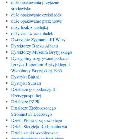
duże opakowania przyjazne
środowisku
duże opakowanie czekoladek
duże opakowanie prezentowe
duży lizak z naklejką
duży zestaw czekoladek
Dworzanie Zygmunta III Wazy
Dyrektorzy Banku Albanii
Dyrektorzy Muzeum Brytyjskiego
Dyscypliny rozgrywane podczas
Igrzysk Imperium Brytyjskiego i
Wspólnoty Brytyjskiej 1966
Dystrykt Baitadi
Dystrykt Sunsari
Działacze gospodarczy II
Rzeczypospolitej
Działacze PZPR
Działacze Zjednoczonego
Stronnictwa Ludowego
Dzieła Piotra Czajkowskiego
Dzieła Siergieja Rachmaninowa
Dzieła sztuki współczesnej
easy aluminum jon boat plans