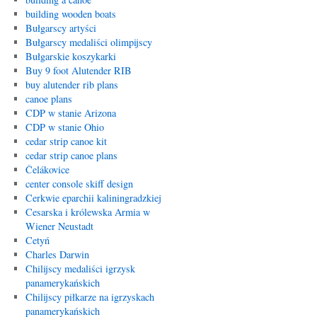
building wooden boats
Bułgarscy artyści
Bułgarscy medaliści olimpijscy
Bułgarskie koszykarki
Buy 9 foot Alutender RIB
buy alutender rib plans
canoe plans
CDP w stanie Arizona
CDP w stanie Ohio
cedar strip canoe kit
cedar strip canoe plans
Čelákovice
center console skiff design
Cerkwie eparchii kaliningradzkiej
Cesarska i królewska Armia w
Wiener Neustadt
Cetyń
Charles Darwin
Chilijscy medaliści igrzysk
panamerykańskich
Chilijscy piłkarze na igrzyskach
panamerykańskich