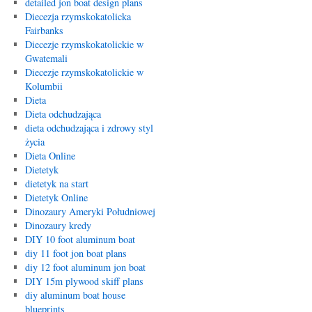
detailed jon boat design plans
Diecezja rzymskokatolicka
Fairbanks
Diecezje rzymskokatolickie w
Gwatemali
Diecezje rzymskokatolickie w
Kolumbii
Dieta
Dieta odchudzająca
dieta odchudzająca i zdrowy styl
życia
Dieta Online
Dietetyk
dietetyk na start
Dietetyk Online
Dinozaury Ameryki Południowej
Dinozaury kredy
DIY 10 foot aluminum boat
diy 11 foot jon boat plans
diy 12 foot aluminum jon boat
DIY 15m plywood skiff plans
diy aluminum boat house
blueprints