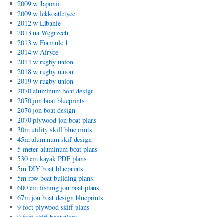
2009 w Japonii
2009 w lekkoatletyce
2012 w Libanie
2013 na Węgrzech
2013 w Formule 1
2014 w Afryce
2014 w rugby union
2018 w rugby union
2019 w rugby union
2070 aluminum boat design
2070 jon boat blueprints
2070 jon boat design
2070 plywood jon boat plans
30m utility skiff blueprints
45m aluminum skif design
5 meter aluminum boat plans
530 cm kayak PDF plans
5m DIY boat blueprints
5m row boat building plans
600 cm fishing jon boat plans
67m jon boat design blueprints
9 foot plywood skiff plans
9 foot skiff boat plans