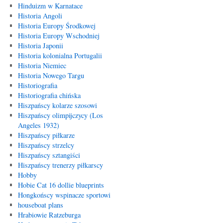
Hinduizm w Karnatace
Historia Angoli
Historia Europy Środkowej
Historia Europy Wschodniej
Historia Japonii
Historia kolonialna Portugalii
Historia Niemiec
Historia Nowego Targu
Historiografia
Historiografia chińska
Hiszpańscy kolarze szosowi
Hiszpańscy olimpijczycy (Los
Angeles 1932)
Hiszpańscy piłkarze
Hiszpańscy strzelcy
Hiszpańscy sztangiści
Hiszpańscy trenerzy piłkarscy
Hobby
Hobie Cat 16 dollie blueprints
Hongkońscy wspinacze sportowi
houseboat plans
Hrabiowie Ratzeburga