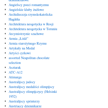
Angielscy poeci romantyzmu
Angielskie kluby żużlowe
Archidiecezja rzymskokatolicka
Hagåtña
Architektura neogotycka w Rosji
Architektura neogotycka w Toruniu
Arcymistrzynie szachowe
Armia „Łódź”
Armia starożytnego Rzymu
Artykuły na Medal
Artyści cyrkowi
assorted Neapolitan chocolate
selection
Asztarak
ATC-A12
Atimarga
Australijscy judocy
Australijscy medaliści olimpijscy
Australijscy olimpijczycy (Helsinki
1952)
Australijscy sprinterzy
Austriaccy dziennikarze