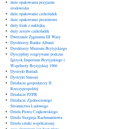
duże opakowania przyjazne
środowisku
duże opakowanie czekoladek
duże opakowanie prezentowe
duży lizak z naklejką
duży zestaw czekoladek
Dworzanie Zygmunta III Wazy
Dyrektorzy Banku Albanii
Dyrektorzy Muzeum Brytyjskiego
Dyscypliny rozgrywane podczas
Igrzysk Imperium Brytyjskiego i
Wspólnoty Brytyjskiej 1966
Dystrykt Baitadi
Dystrykt Sunsari
Działacze gospodarczy II
Rzeczypospolitej
Działacze PZPR
Działacze Zjednoczonego
Stronnictwa Ludowego
Dzieła Piotra Czajkowskiego
Dzieła Siergieja Rachmaninowa
Dzieła sztuki współczesnej
easy aluminum jon boat plans