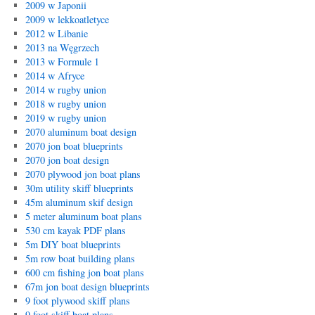
2009 w Japonii
2009 w lekkoatletyce
2012 w Libanie
2013 na Węgrzech
2013 w Formule 1
2014 w Afryce
2014 w rugby union
2018 w rugby union
2019 w rugby union
2070 aluminum boat design
2070 jon boat blueprints
2070 jon boat design
2070 plywood jon boat plans
30m utility skiff blueprints
45m aluminum skif design
5 meter aluminum boat plans
530 cm kayak PDF plans
5m DIY boat blueprints
5m row boat building plans
600 cm fishing jon boat plans
67m jon boat design blueprints
9 foot plywood skiff plans
9 foot skiff boat plans