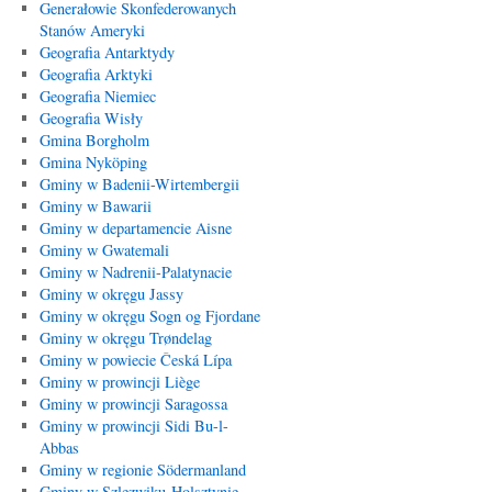
Generałowie Skonfederowanych
Stanów Ameryki
Geografia Antarktydy
Geografia Arktyki
Geografia Niemiec
Geografia Wisły
Gmina Borgholm
Gmina Nyköping
Gminy w Badenii-Wirtembergii
Gminy w Bawarii
Gminy w departamencie Aisne
Gminy w Gwatemali
Gminy w Nadrenii-Palatynacie
Gminy w okręgu Jassy
Gminy w okręgu Sogn og Fjordane
Gminy w okręgu Trøndelag
Gminy w powiecie Česká Lípa
Gminy w prowincji Liège
Gminy w prowincji Saragossa
Gminy w prowincji Sidi Bu-l-
Abbas
Gminy w regionie Södermanland
Gminy w Szlezwiku-Holsztynie