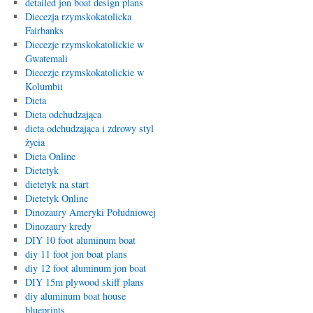
detailed jon boat design plans
Diecezja rzymskokatolicka
Fairbanks
Diecezje rzymskokatolickie w
Gwatemali
Diecezje rzymskokatolickie w
Kolumbii
Dieta
Dieta odchudzająca
dieta odchudzająca i zdrowy styl
życia
Dieta Online
Dietetyk
dietetyk na start
Dietetyk Online
Dinozaury Ameryki Południowej
Dinozaury kredy
DIY 10 foot aluminum boat
diy 11 foot jon boat plans
diy 12 foot aluminum jon boat
DIY 15m plywood skiff plans
diy aluminum boat house
blueprints