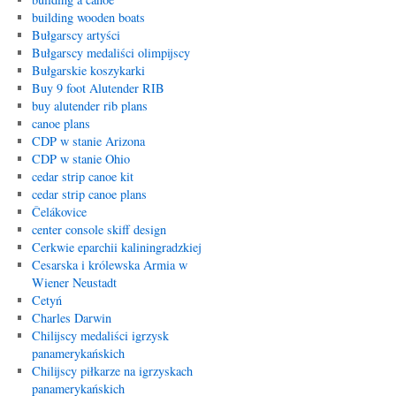
building wooden boats
Bułgarscy artyści
Bułgarscy medaliści olimpijscy
Bułgarskie koszykarki
Buy 9 foot Alutender RIB
buy alutender rib plans
canoe plans
CDP w stanie Arizona
CDP w stanie Ohio
cedar strip canoe kit
cedar strip canoe plans
Čelákovice
center console skiff design
Cerkwie eparchii kaliningradzkiej
Cesarska i królewska Armia w
Wiener Neustadt
Cetyń
Charles Darwin
Chilijscy medaliści igrzysk
panamerykańskich
Chilijscy piłkarze na igrzyskach
panamerykańskich