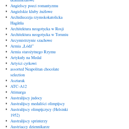
Angielscy poeci romantyzmu
Angielskie kluby żużlowe
Archidiecezja rzymskokatolicka
Hagåtña
Architektura neogotycka w Rosji
Architektura neogotycka w Toruniu
Arcymistrzynie szachowe
Armia „Łódź”
Armia starożytnego Rzymu
Artykuły na Medal
Artyści cyrkowi
assorted Neapolitan chocolate
selection
Asztarak
ATC-A12
Atimarga
Australijscy judocy
Australijscy medaliści olimpijscy
Australijscy olimpijczycy (Helsinki
1952)
Australijscy sprinterzy
Austriaccy dziennikarze