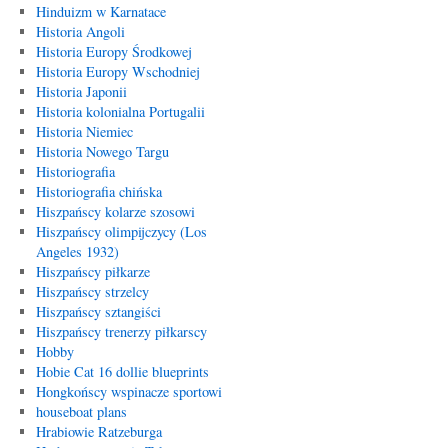
Hinduizm w Karnatace
Historia Angoli
Historia Europy Środkowej
Historia Europy Wschodniej
Historia Japonii
Historia kolonialna Portugalii
Historia Niemiec
Historia Nowego Targu
Historiografia
Historiografia chińska
Hiszpańscy kolarze szosowi
Hiszpańscy olimpijczycy (Los
Angeles 1932)
Hiszpańscy piłkarze
Hiszpańscy strzelcy
Hiszpańscy sztangiści
Hiszpańscy trenerzy piłkarscy
Hobby
Hobie Cat 16 dollie blueprints
Hongkońscy wspinacze sportowi
houseboat plans
Hrabiowie Ratzeburga