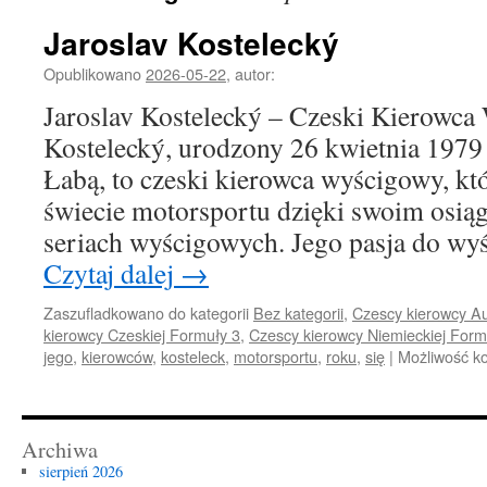
Jaroslav Kostelecký
Opublikowano
2026-05-22
,
autor:
Jaroslav Kostelecký – Czeski Kierowca
Kostelecký, urodzony 26 kwietnia 1979
Łabą, to czeski kierowca wyścigowy, kt
świecie motorsportu dzięki swoim osią
seriach wyścigowych. Jego pasja do wy
Czytaj dalej
→
Zaszufladkowano do kategorii
Bez kategorii
,
Czescy kierowcy Au
kierowcy Czeskiej Formuły 3
,
Czescy kierowcy Niemieckiej Form
jego
,
kierowców
,
kosteleck
,
motorsportu
,
roku
,
się
|
Możliwość 
Archiwa
sierpień 2026