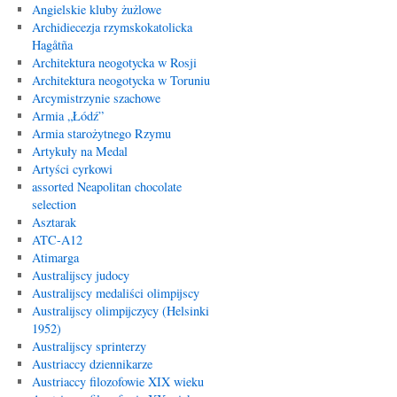
Angielskie kluby żużlowe
Archidiecezja rzymskokatolicka
Hagåtña
Architektura neogotycka w Rosji
Architektura neogotycka w Toruniu
Arcymistrzynie szachowe
Armia „Łódź”
Armia starożytnego Rzymu
Artykuły na Medal
Artyści cyrkowi
assorted Neapolitan chocolate
selection
Asztarak
ATC-A12
Atimarga
Australijscy judocy
Australijscy medaliści olimpijscy
Australijscy olimpijczycy (Helsinki
1952)
Australijscy sprinterzy
Austriaccy dziennikarze
Austriaccy filozofowie XIX wieku