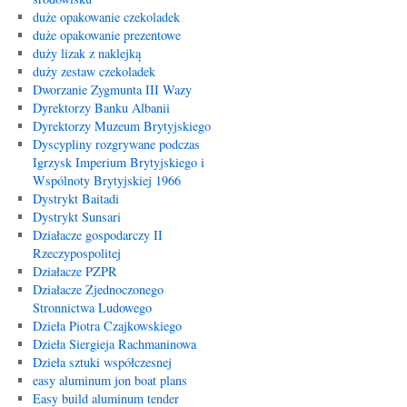
duże opakowanie czekoladek
duże opakowanie prezentowe
duży lizak z naklejką
duży zestaw czekoladek
Dworzanie Zygmunta III Wazy
Dyrektorzy Banku Albanii
Dyrektorzy Muzeum Brytyjskiego
Dyscypliny rozgrywane podczas
Igrzysk Imperium Brytyjskiego i
Wspólnoty Brytyjskiej 1966
Dystrykt Baitadi
Dystrykt Sunsari
Działacze gospodarczy II
Rzeczypospolitej
Działacze PZPR
Działacze Zjednoczonego
Stronnictwa Ludowego
Dzieła Piotra Czajkowskiego
Dzieła Siergieja Rachmaninowa
Dzieła sztuki współczesnej
easy aluminum jon boat plans
Easy build aluminum tender