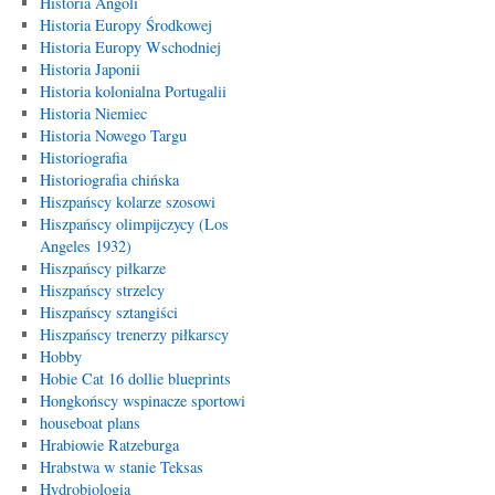
Historia Angoli
Historia Europy Środkowej
Historia Europy Wschodniej
Historia Japonii
Historia kolonialna Portugalii
Historia Niemiec
Historia Nowego Targu
Historiografia
Historiografia chińska
Hiszpańscy kolarze szosowi
Hiszpańscy olimpijczycy (Los
Angeles 1932)
Hiszpańscy piłkarze
Hiszpańscy strzelcy
Hiszpańscy sztangiści
Hiszpańscy trenerzy piłkarscy
Hobby
Hobie Cat 16 dollie blueprints
Hongkońscy wspinacze sportowi
houseboat plans
Hrabiowie Ratzeburga
Hrabstwa w stanie Teksas
Hydrobiologia