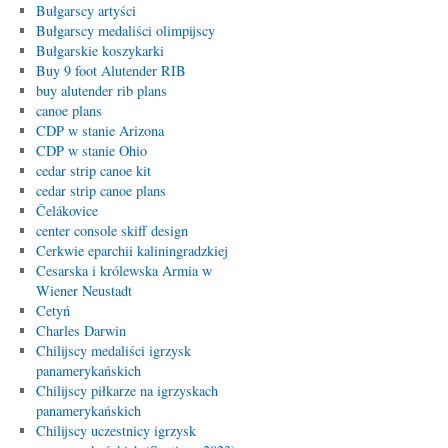
Bułgarscy artyści
Bułgarscy medaliści olimpijscy
Bułgarskie koszykarki
Buy 9 foot Alutender RIB
buy alutender rib plans
canoe plans
CDP w stanie Arizona
CDP w stanie Ohio
cedar strip canoe kit
cedar strip canoe plans
Čelákovice
center console skiff design
Cerkwie eparchii kaliningradzkiej
Cesarska i królewska Armia w
Wiener Neustadt
Cetyń
Charles Darwin
Chilijscy medaliści igrzysk
panamerykańskich
Chilijscy piłkarze na igrzyskach
panamerykańskich
Chilijscy uczestnicy igrzysk