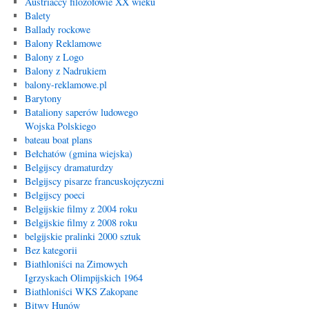
Austriaccy filozofowie XX wieku
Balety
Ballady rockowe
Balony Reklamowe
Balony z Logo
Balony z Nadrukiem
balony-reklamowe.pl
Barytony
Bataliony saperów ludowego
Wojska Polskiego
bateau boat plans
Bełchatów (gmina wiejska)
Belgijscy dramaturdzy
Belgijscy pisarze francuskojęzyczni
Belgijscy poeci
Belgijskie filmy z 2004 roku
Belgijskie filmy z 2008 roku
belgijskie pralinki 2000 sztuk
Bez kategorii
Biathloniści na Zimowych
Igrzyskach Olimpijskich 1964
Biathloniści WKS Zakopane
Bitwy Hunów