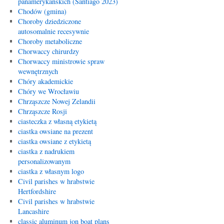
panamerykańskich (Santiago 2023)
Chodów (gmina)
Choroby dziedziczone
autosomalnie recesywnie
Choroby metaboliczne
Chorwaccy chirurdzy
Chorwaccy ministrowie spraw
wewnętrznych
Chóry akademickie
Chóry we Wrocławiu
Chrząszcze Nowej Zelandii
Chrząszcze Rosji
ciasteczka z własną etykietą
ciastka owsiane na prezent
ciastka owsiane z etykietą
ciastka z nadrukiem
personalizowanym
ciastka z własnym logo
Civil parishes w hrabstwie
Hertfordshire
Civil parishes w hrabstwie
Lancashire
classic aluminum jon boat plans