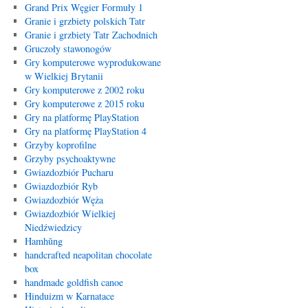
Grand Prix Węgier Formuły 1
Granie i grzbiety polskich Tatr
Granie i grzbiety Tatr Zachodnich
Gruczoły stawonogów
Gry komputerowe wyprodukowane
w Wielkiej Brytanii
Gry komputerowe z 2002 roku
Gry komputerowe z 2015 roku
Gry na platformę PlayStation
Gry na platformę PlayStation 4
Grzyby koprofilne
Grzyby psychoaktywne
Gwiazdozbiór Pucharu
Gwiazdozbiór Ryb
Gwiazdozbiór Węża
Gwiazdozbiór Wielkiej
Niedźwiedzicy
Hamhŭng
handcrafted neapolitan chocolate
box
handmade goldfish canoe
Hinduizm w Karnatace