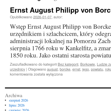
Ernst August Philipp von Bor
Opublikowano
2026-01-07
,
autor:
Wstęp Ernst August Philipp von Borcke
urzędnikiem i szlachcicem, który odegr
administracji lokalnej na Pomorzu Zach
sierpnia 1766 roku w Kankelfitz, a zmar
1850 roku. Jako ostatni starosta powia
Zaszufladkowano do kategorii
Bez kategorii
,
Borkowie
,
Ludzie z
urzędnicy
|
Otagowano
august
,
borcke
,
ernst
,
jego
,
powiatu
,
rok
Ernst
komentowania
została wyłączona
August
Philipp
von
Borcke
Archiwa
sierpień 2026
lipiec 2026
czerwiec 2026