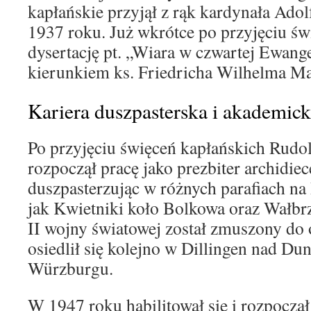
kapłańskie przyjął z rąk kardynała Adol
1937 roku. Już wkrótce po przyjęciu św
dysertację pt. „Wiara w czwartej Ewange
kierunkiem ks. Friedricha Wilhelma Ma
Kariera duszpasterska i akademic
Po przyjęciu święceń kapłańskich Rudo
rozpoczął pracę jako prezbiter archidiec
duszpasterzując w różnych parafiach na
jak Kwietniki koło Bolkowa oraz Wałbr
II wojny światowej został zmuszony do 
osiedlił się kolejno w Dillingen nad Du
Würzburgu.
W 1947 roku habilitował się i rozpoczą