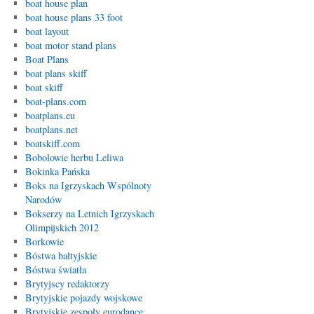
boat house plan
boat house plans 33 foot
boat layout
boat motor stand plans
Boat Plans
boat plans skiff
boat skiff
boat-plans.com
boatplans.eu
boatplans.net
boatskiff.com
Bobolowie herbu Leliwa
Bokinka Pańska
Boks na Igrzyskach Wspólnoty
Narodów
Bokserzy na Letnich Igrzyskach
Olimpijskich 2012
Borkowie
Bóstwa bałtyjskie
Bóstwa światła
Brytyjscy redaktorzy
Brytyjskie pojazdy wojskowe
Brytyjskie zespoły eurodance