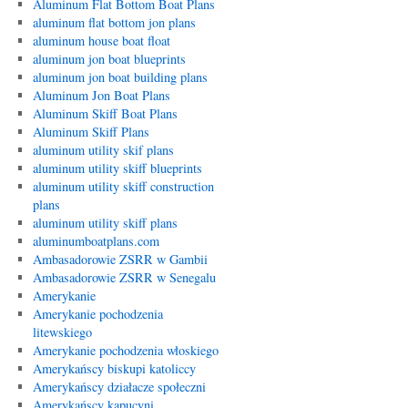
Aluminum Flat Bottom Boat Plans
aluminum flat bottom jon plans
aluminum house boat float
aluminum jon boat blueprints
aluminum jon boat building plans
Aluminum Jon Boat Plans
Aluminum Skiff Boat Plans
Aluminum Skiff Plans
aluminum utility skif plans
aluminum utility skiff blueprints
aluminum utility skiff construction
plans
aluminum utility skiff plans
aluminumboatplans.com
Ambasadorowie ZSRR w Gambii
Ambasadorowie ZSRR w Senegalu
Amerykanie
Amerykanie pochodzenia
litewskiego
Amerykanie pochodzenia włoskiego
Amerykańscy biskupi katoliccy
Amerykańscy działacze społeczni
Amerykańscy kapucyni