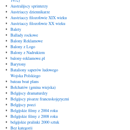
1952)
Australijscy sprinterzy
Austriaccy dziennikarze
Austriaccy filozofowie XIX wieku
Austriaccy filozofowie XX wieku
Balety
Ballady rockowe
Balony Reklamowe
Balony z Logo
Balony z Nadrukiem
balony-reklamowe.pl
Barytony
Bataliony saperów ludowego
Wojska Polskiego
bateau boat plans
Bełchatów (gmina wiejska)
Belgijscy dramaturdzy
Belgijscy pisarze francuskojęzyczni
Belgijscy poeci
Belgijskie filmy z 2004 roku
Belgijskie filmy z 2008 roku
belgijskie pralinki 2000 sztuk
Bez kategorii