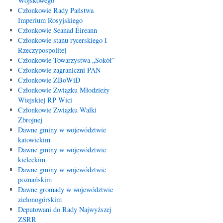
Wojskowego
Członkowie Rady Państwa
Imperium Rosyjskiego
Członkowie Seanad Éireann
Członkowie stanu rycerskiego I
Rzeczypospolitej
Członkowie Towarzystwa „Sokół”
Członkowie zagraniczni PAN
Członkowie ZBoWiD
Członkowie Związku Młodzieży
Wiejskiej RP Wici
Członkowie Związku Walki
Zbrojnej
Dawne gminy w województwie
katowickim
Dawne gminy w województwie
kieleckim
Dawne gminy w województwie
poznańskim
Dawne gromady w województwie
zielonogórskim
Deputowani do Rady Najwyższej
ZSRR