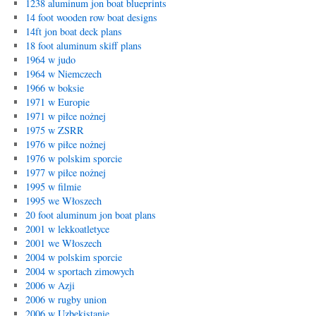
1238 aluminum jon boat blueprints
14 foot wooden row boat designs
14ft jon boat deck plans
18 foot aluminum skiff plans
1964 w judo
1964 w Niemczech
1966 w boksie
1971 w Europie
1971 w piłce nożnej
1975 w ZSRR
1976 w piłce nożnej
1976 w polskim sporcie
1977 w piłce nożnej
1995 w filmie
1995 we Włoszech
20 foot aluminum jon boat plans
2001 w lekkoatletyce
2001 we Włoszech
2004 w polskim sporcie
2004 w sportach zimowych
2006 w Azji
2006 w rugby union
2006 w Uzbekistanie