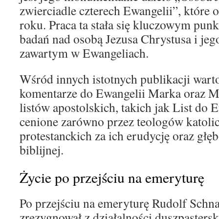
zwierciadle czterech Ewangelii”, które
roku. Praca ta stała się kluczowym punk
badań nad osobą Jezusa Chrystusa i jeg
zawartym w Ewangeliach.
Wśród innych istotnych publikacji war
komentarze do Ewangelii Marka oraz Ma
listów apostolskich, takich jak List do E
cenione zarówno przez teologów katolick
protestanckich za ich erudycję oraz głę
biblijnej.
Życie po przejściu na emeryturę
Po przejściu na emeryturę Rudolf Schn
zrezygnował z działalności duszpastersk