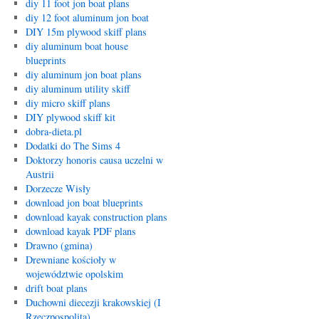
diy 11 foot jon boat plans
diy 12 foot aluminum jon boat
DIY 15m plywood skiff plans
diy aluminum boat house
blueprints
diy aluminum jon boat plans
diy aluminum utility skiff
diy micro skiff plans
DIY plywood skiff kit
dobra-dieta.pl
Dodatki do The Sims 4
Doktorzy honoris causa uczelni w
Austrii
Dorzecze Wisły
download jon boat blueprints
download kayak construction plans
download kayak PDF plans
Drawno (gmina)
Drewniane kościoły w
województwie opolskim
drift boat plans
Duchowni diecezji krakowskiej (I
Rzeczpospolita)