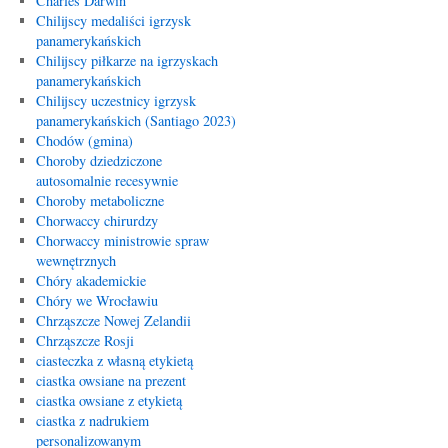
Charles Darwin
Chilijscy medaliści igrzysk
panamerykańskich
Chilijscy piłkarze na igrzyskach
panamerykańskich
Chilijscy uczestnicy igrzysk
panamerykańskich (Santiago 2023)
Chodów (gmina)
Choroby dziedziczone
autosomalnie recesywnie
Choroby metaboliczne
Chorwaccy chirurdzy
Chorwaccy ministrowie spraw
wewnętrznych
Chóry akademickie
Chóry we Wrocławiu
Chrząszcze Nowej Zelandii
Chrząszcze Rosji
ciasteczka z własną etykietą
ciastka owsiane na prezent
ciastka owsiane z etykietą
ciastka z nadrukiem
personalizowanym