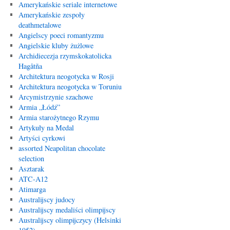
Amerykańskie seriale internetowe
Amerykańskie zespoły
deathmetalowe
Angielscy poeci romantyzmu
Angielskie kluby żużlowe
Archidiecezja rzymskokatolicka
Hagåtña
Architektura neogotycka w Rosji
Architektura neogotycka w Toruniu
Arcymistrzynie szachowe
Armia „Łódź”
Armia starożytnego Rzymu
Artykuły na Medal
Artyści cyrkowi
assorted Neapolitan chocolate
selection
Asztarak
ATC-A12
Atimarga
Australijscy judocy
Australijscy medaliści olimpijscy
Australijscy olimpijczycy (Helsinki