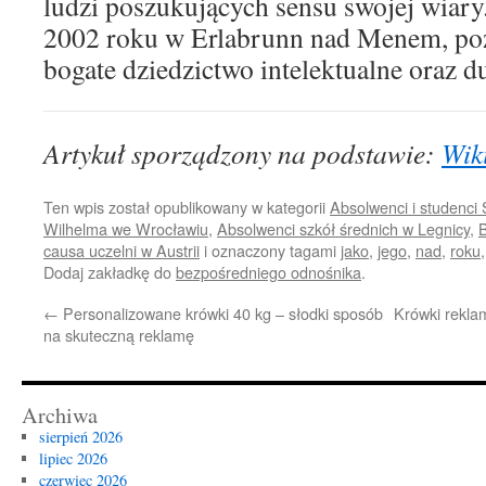
ludzi poszukujących sensu swojej wiary
2002 roku w Erlabrunn nad Menem, poz
bogate dziedzictwo intelektualne oraz 
Artykuł sporządzony na podstawie:
Wik
Ten wpis został opublikowany w kategorii
Absolwenci i studenci
Wilhelma we Wrocławiu
,
Absolwenci szkół średnich w Legnicy
,
B
causa uczelni w Austrii
i oznaczony tagami
jako
,
jego
,
nad
,
roku
Dodaj zakładkę do
bezpośredniego odnośnika
.
←
Personalizowane krówki 40 kg – słodki sposób
Krówki rekla
na skuteczną reklamę
Archiwa
sierpień 2026
lipiec 2026
czerwiec 2026