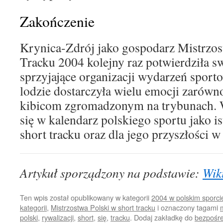
Zakończenie
Krynica-Zdrój jako gospodarz Mistrzos
Tracku 2004 kolejny raz potwierdziła sw
sprzyjające organizacji wydarzeń sport
lodzie dostarczyła wielu emocji zarówn
kibicom zgromadzonym na trybunach. W
się w kalendarz polskiego sportu jako 
short tracku oraz dla jego przyszłości w
Artykuł sporządzony na podstawie:
Wik
Ten wpis został opublikowany w kategorii
2004 w polskim sporci
kategorii
,
Mistrzostwa Polski w short tracku
i oznaczony tagami
polski
,
rywalizacji
,
short
,
się
,
tracku
. Dodaj zakładkę do
bezpośre