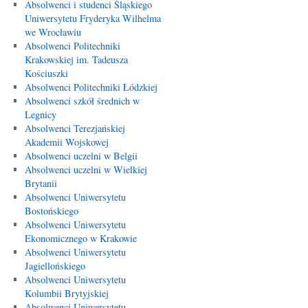
Absolwenci i studenci Śląskiego
Uniwersytetu Fryderyka Wilhelma
we Wrocławiu
Absolwenci Politechniki
Krakowskiej im. Tadeusza
Kościuszki
Absolwenci Politechniki Łódzkiej
Absolwenci szkół średnich w
Legnicy
Absolwenci Terezjańskiej
Akademii Wojskowej
Absolwenci uczelni w Belgii
Absolwenci uczelni w Wielkiej
Brytanii
Absolwenci Uniwersytetu
Bostońskiego
Absolwenci Uniwersytetu
Ekonomicznego w Krakowie
Absolwenci Uniwersytetu
Jagiellońskiego
Absolwenci Uniwersytetu
Kolumbii Brytyjskiej
Absolwenci Uniwersytetu