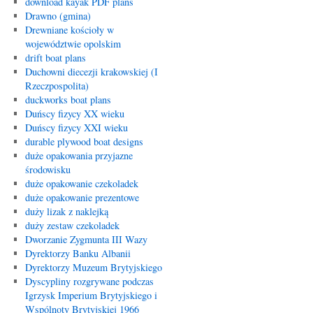
download kayak PDF plans
Drawno (gmina)
Drewniane kościoły w
województwie opolskim
drift boat plans
Duchowni diecezji krakowskiej (I
Rzeczpospolita)
duckworks boat plans
Duńscy fizycy XX wieku
Duńscy fizycy XXI wieku
durable plywood boat designs
duże opakowania przyjazne
środowisku
duże opakowanie czekoladek
duże opakowanie prezentowe
duży lizak z naklejką
duży zestaw czekoladek
Dworzanie Zygmunta III Wazy
Dyrektorzy Banku Albanii
Dyrektorzy Muzeum Brytyjskiego
Dyscypliny rozgrywane podczas
Igrzysk Imperium Brytyjskiego i
Wspólnoty Brytyjskiej 1966