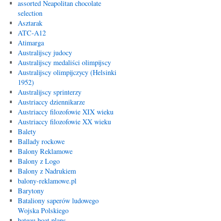
assorted Neapolitan chocolate
selection
Asztarak
ATC-A12
Atimarga
Australijscy judocy
Australijscy medaliści olimpijscy
Australijscy olimpijczycy (Helsinki
1952)
Australijscy sprinterzy
Austriaccy dziennikarze
Austriaccy filozofowie XIX wieku
Austriaccy filozofowie XX wieku
Balety
Ballady rockowe
Balony Reklamowe
Balony z Logo
Balony z Nadrukiem
balony-reklamowe.pl
Barytony
Bataliony saperów ludowego
Wojska Polskiego
bateau boat plans