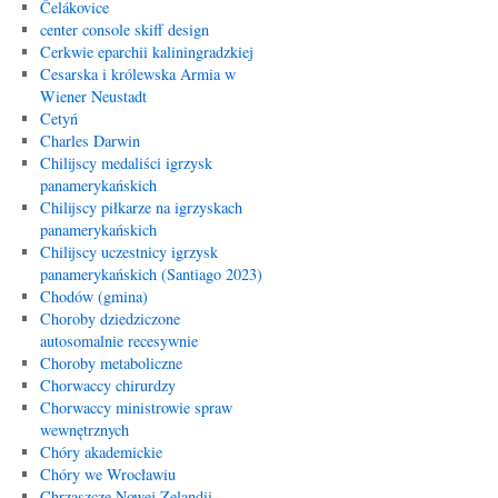
Čelákovice
center console skiff design
Cerkwie eparchii kaliningradzkiej
Cesarska i królewska Armia w
Wiener Neustadt
Cetyń
Charles Darwin
Chilijscy medaliści igrzysk
panamerykańskich
Chilijscy piłkarze na igrzyskach
panamerykańskich
Chilijscy uczestnicy igrzysk
panamerykańskich (Santiago 2023)
Chodów (gmina)
Choroby dziedziczone
autosomalnie recesywnie
Choroby metaboliczne
Chorwaccy chirurdzy
Chorwaccy ministrowie spraw
wewnętrznych
Chóry akademickie
Chóry we Wrocławiu
Chrząszcze Nowej Zelandii