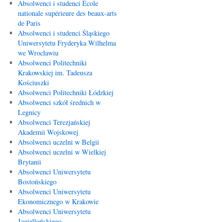
Absolwenci i studenci École
nationale supérieure des beaux-arts
de Paris
Absolwenci i studenci Śląskiego
Uniwersytetu Fryderyka Wilhelma
we Wrocławiu
Absolwenci Politechniki
Krakowskiej im. Tadeusza
Kościuszki
Absolwenci Politechniki Łódzkiej
Absolwenci szkół średnich w
Legnicy
Absolwenci Terezjańskiej
Akademii Wojskowej
Absolwenci uczelni w Belgii
Absolwenci uczelni w Wielkiej
Brytanii
Absolwenci Uniwersytetu
Bostońskiego
Absolwenci Uniwersytetu
Ekonomicznego w Krakowie
Absolwenci Uniwersytetu
Jagiellońskiego