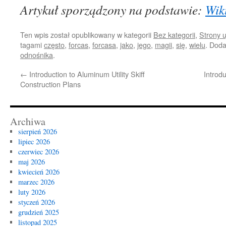
Artykuł sporządzony na podstawie:
Wik
Ten wpis został opublikowany w kategorii
Bez kategorii
,
Strony 
tagami
często
,
forcas
,
forcasa
,
jako
,
jego
,
magii
,
się
,
wielu
. Dod
odnośnika
.
←
Introduction to Aluminum Utility Skiff
Introd
Construction Plans
Archiwa
sierpień 2026
lipiec 2026
czerwiec 2026
maj 2026
kwiecień 2026
marzec 2026
luty 2026
styczeń 2026
grudzień 2025
listopad 2025