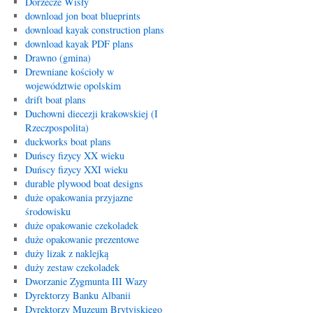
Dorzecze Wisły
download jon boat blueprints
download kayak construction plans
download kayak PDF plans
Drawno (gmina)
Drewniane kościoły w
województwie opolskim
drift boat plans
Duchowni diecezji krakowskiej (I
Rzeczpospolita)
duckworks boat plans
Duńscy fizycy XX wieku
Duńscy fizycy XXI wieku
durable plywood boat designs
duże opakowania przyjazne
środowisku
duże opakowanie czekoladek
duże opakowanie prezentowe
duży lizak z naklejką
duży zestaw czekoladek
Dworzanie Zygmunta III Wazy
Dyrektorzy Banku Albanii
Dyrektorzy Muzeum Brytyjskiego