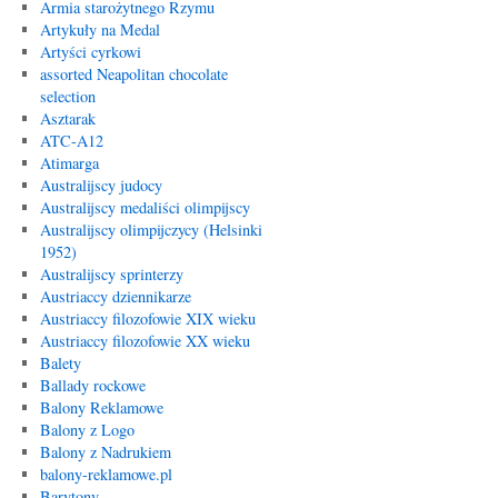
Armia starożytnego Rzymu
Artykuły na Medal
Artyści cyrkowi
assorted Neapolitan chocolate
selection
Asztarak
ATC-A12
Atimarga
Australijscy judocy
Australijscy medaliści olimpijscy
Australijscy olimpijczycy (Helsinki
1952)
Australijscy sprinterzy
Austriaccy dziennikarze
Austriaccy filozofowie XIX wieku
Austriaccy filozofowie XX wieku
Balety
Ballady rockowe
Balony Reklamowe
Balony z Logo
Balony z Nadrukiem
balony-reklamowe.pl
Barytony