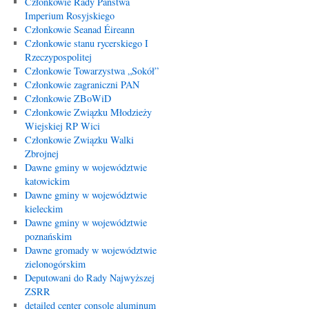
Członkowie Rady Państwa
Imperium Rosyjskiego
Członkowie Seanad Éireann
Członkowie stanu rycerskiego I
Rzeczypospolitej
Członkowie Towarzystwa „Sokół”
Członkowie zagraniczni PAN
Członkowie ZBoWiD
Członkowie Związku Młodzieży
Wiejskiej RP Wici
Członkowie Związku Walki
Zbrojnej
Dawne gminy w województwie
katowickim
Dawne gminy w województwie
kieleckim
Dawne gminy w województwie
poznańskim
Dawne gromady w województwie
zielonogórskim
Deputowani do Rady Najwyższej
ZSRR
detailed center console aluminum