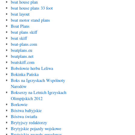
boat house plan
boat house plans 33 foot
boat layout
boat motor stand plans
Boat Plans
boat plans skiff
boat skiff
boat-plans.com
boatplans.eu
boatplans.net
boatskiff.com
Bobolowie herbu Leliwa
Bokinka Pańska
Boks na Igrzyskach Wspólnoty
Narodów
Bokserzy na Letnich Igrzyskach
Olimpijskich 2012
Borkowie
Bóstwa bałtyjskie
Bóstwa światła
Brytyjscy redaktorzy
Brytyjskie pojazdy wojskowe
Brytyjskie zespoły eurodance