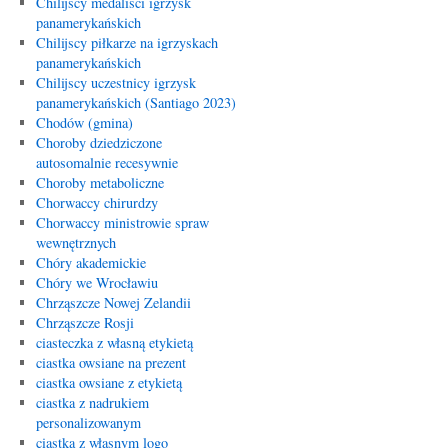
Chilijscy medaliści igrzysk
panamerykańskich
Chilijscy piłkarze na igrzyskach
panamerykańskich
Chilijscy uczestnicy igrzysk
panamerykańskich (Santiago 2023)
Chodów (gmina)
Choroby dziedziczone
autosomalnie recesywnie
Choroby metaboliczne
Chorwaccy chirurdzy
Chorwaccy ministrowie spraw
wewnętrznych
Chóry akademickie
Chóry we Wrocławiu
Chrząszcze Nowej Zelandii
Chrząszcze Rosji
ciasteczka z własną etykietą
ciastka owsiane na prezent
ciastka owsiane z etykietą
ciastka z nadrukiem
personalizowanym
ciastka z własnym logo