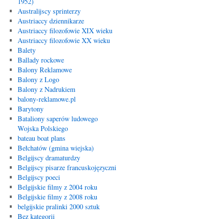
1952)
Australijscy sprinterzy
Austriaccy dziennikarze
Austriaccy filozofowie XIX wieku
Austriaccy filozofowie XX wieku
Balety
Ballady rockowe
Balony Reklamowe
Balony z Logo
Balony z Nadrukiem
balony-reklamowe.pl
Barytony
Bataliony saperów ludowego
Wojska Polskiego
bateau boat plans
Bełchatów (gmina wiejska)
Belgijscy dramaturdzy
Belgijscy pisarze francuskojęzyczni
Belgijscy poeci
Belgijskie filmy z 2004 roku
Belgijskie filmy z 2008 roku
belgijskie pralinki 2000 sztuk
Bez kategorii