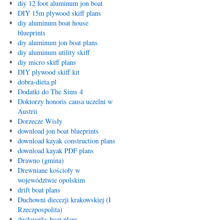
diy 12 foot aluminum jon boat
DIY 15m plywood skiff plans
diy aluminum boat house
blueprints
diy aluminum jon boat plans
diy aluminum utility skiff
diy micro skiff plans
DIY plywood skiff kit
dobra-dieta.pl
Dodatki do The Sims 4
Doktorzy honoris causa uczelni w
Austrii
Dorzecze Wisły
download jon boat blueprints
download kayak construction plans
download kayak PDF plans
Drawno (gmina)
Drewniane kościoły w
województwie opolskim
drift boat plans
Duchowni diecezji krakowskiej (I
Rzeczpospolita)
duckworks boat plans