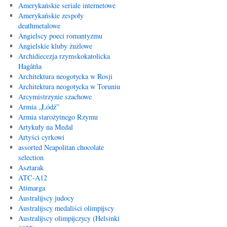
Amerykańskie seriale internetowe
Amerykańskie zespoły
deathmetalowe
Angielscy poeci romantyzmu
Angielskie kluby żużlowe
Archidiecezja rzymskokatolicka
Hagåtña
Architektura neogotycka w Rosji
Architektura neogotycka w Toruniu
Arcymistrzynie szachowe
Armia „Łódź”
Armia starożytnego Rzymu
Artykuły na Medal
Artyści cyrkowi
assorted Neapolitan chocolate
selection
Asztarak
ATC-A12
Atimarga
Australijscy judocy
Australijscy medaliści olimpijscy
Australijscy olimpijczycy (Helsinki