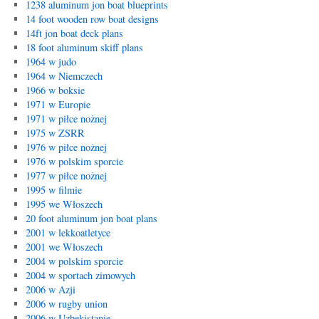
1238 aluminum jon boat blueprints
14 foot wooden row boat designs
14ft jon boat deck plans
18 foot aluminum skiff plans
1964 w judo
1964 w Niemczech
1966 w boksie
1971 w Europie
1971 w piłce nożnej
1975 w ZSRR
1976 w piłce nożnej
1976 w polskim sporcie
1977 w piłce nożnej
1995 w filmie
1995 we Włoszech
20 foot aluminum jon boat plans
2001 w lekkoatletyce
2001 we Włoszech
2004 w polskim sporcie
2004 w sportach zimowych
2006 w Azji
2006 w rugby union
2006 w Uzbekistanie