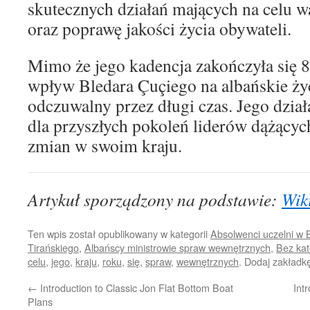
skutecznych działań mających na celu w
oraz poprawę jakości życia obywateli.
Mimo że jego kadencja zakończyła się 8
wpływ Bledara Çuçiego na albańskie życ
odczuwalny przez długi czas. Jego dział
dla przyszłych pokoleń liderów dążący
zmian w swoim kraju.
Artykuł sporządzony na podstawie:
Wik
Ten wpis został opublikowany w kategorii
Absolwenci uczelni w B
Tirańskiego
,
Albańscy ministrowie spraw wewnętrznych
,
Bez kat
celu
,
jego
,
kraju
,
roku
,
się
,
spraw
,
wewnętrznych
. Dodaj zakładk
←
Introduction to Classic Jon Flat Bottom Boat
Int
Plans