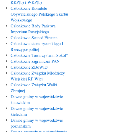
RKP(b) i WKP(b)
Członkowie Komitetu
Obywatelskiego Polskiego Skarbu
Wojskowego
Członkowie Rady Państwa
Imperium Rosyjskiego
Członkowie Seanad Éireann
Członkowie stanu rycerskiego I
Rzeczypospolitej
Członkowie Towarzystwa „Sokół”
Członkowie zagraniczni PAN
Członkowie ZBoWiD
Członkowie Związku Młodzieży
Wiejskiej RP Wici
Członkowie Związku Walki
Zbrojnej
Dawne gminy w województwie
katowickim
Dawne gminy w województwie
kieleckim
Dawne gminy w województwie
poznańskim
Dawne gromady w województwie