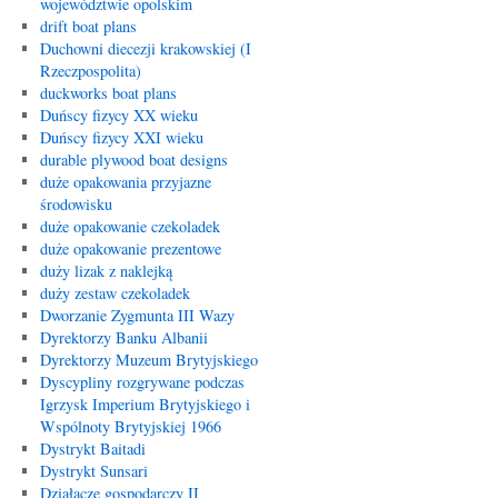
województwie opolskim
drift boat plans
Duchowni diecezji krakowskiej (I
Rzeczpospolita)
duckworks boat plans
Duńscy fizycy XX wieku
Duńscy fizycy XXI wieku
durable plywood boat designs
duże opakowania przyjazne
środowisku
duże opakowanie czekoladek
duże opakowanie prezentowe
duży lizak z naklejką
duży zestaw czekoladek
Dworzanie Zygmunta III Wazy
Dyrektorzy Banku Albanii
Dyrektorzy Muzeum Brytyjskiego
Dyscypliny rozgrywane podczas
Igrzysk Imperium Brytyjskiego i
Wspólnoty Brytyjskiej 1966
Dystrykt Baitadi
Dystrykt Sunsari
Działacze gospodarczy II