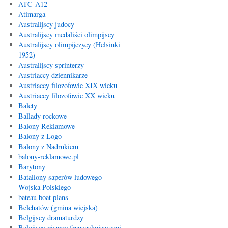
ATC-A12
Atimarga
Australijscy judocy
Australijscy medaliści olimpijscy
Australijscy olimpijczycy (Helsinki
1952)
Australijscy sprinterzy
Austriaccy dziennikarze
Austriaccy filozofowie XIX wieku
Austriaccy filozofowie XX wieku
Balety
Ballady rockowe
Balony Reklamowe
Balony z Logo
Balony z Nadrukiem
balony-reklamowe.pl
Barytony
Bataliony saperów ludowego
Wojska Polskiego
bateau boat plans
Bełchatów (gmina wiejska)
Belgijscy dramaturdzy
Belgijscy pisarze francuskojęzyczni