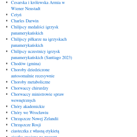
Cesarska i królewska Armia w
Wiener Neustadt
Cetyń
Charles Darwin
Chilijscy medaliści igrzysk
panamerykańskich
Chilijscy piłkarze na igrzyskach
panamerykańskich
Chilijscy uczestnicy igrzysk
panamerykańskich (Santiago 2023)
Chodów (gmina)
Choroby dziedziczone
autosomalnie recesywnie
Choroby metaboliczne
Chorwaccy chirurdzy
Chorwaccy ministrowie spraw
wewnętrznych
Chóry akademickie
Chóry we Wrocławiu
Chrząszcze Nowej Zelandii
Chrząszcze Rosji
ciasteczka z własną etykietą
ciastka owsiane na prezent