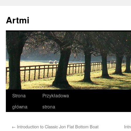
Przejdź
do
Artmi
treści
Strona
Przykładowa
główna
strona
←
Introduction to Classic Jon Flat Bottom Boat
Int