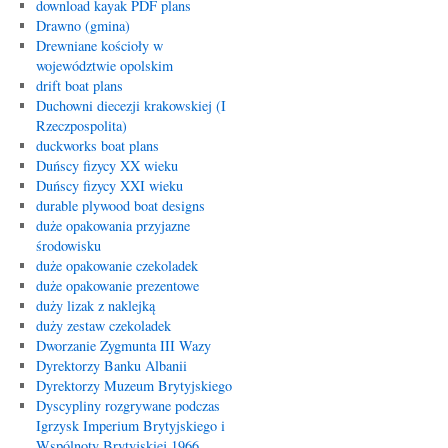
download kayak PDF plans
Drawno (gmina)
Drewniane kościoły w
województwie opolskim
drift boat plans
Duchowni diecezji krakowskiej (I
Rzeczpospolita)
duckworks boat plans
Duńscy fizycy XX wieku
Duńscy fizycy XXI wieku
durable plywood boat designs
duże opakowania przyjazne
środowisku
duże opakowanie czekoladek
duże opakowanie prezentowe
duży lizak z naklejką
duży zestaw czekoladek
Dworzanie Zygmunta III Wazy
Dyrektorzy Banku Albanii
Dyrektorzy Muzeum Brytyjskiego
Dyscypliny rozgrywane podczas
Igrzysk Imperium Brytyjskiego i
Wspólnoty Brytyjskiej 1966