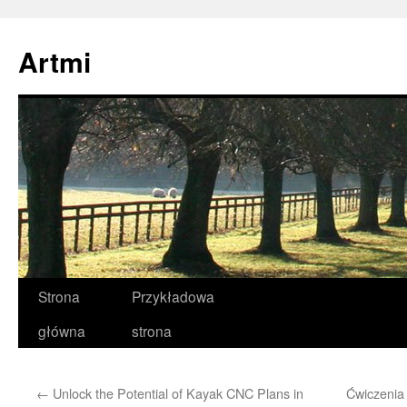
Przejdź
do
Artmi
treści
Strona
Przykładowa
główna
strona
←
Unlock the Potential of Kayak CNC Plans in
Ćwiczenia