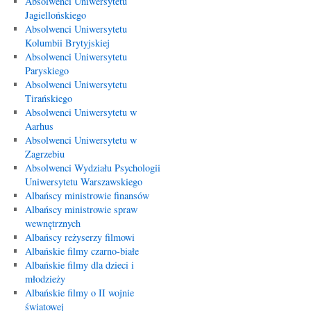
Absolwenci Uniwersytetu
Jagiellońskiego
Absolwenci Uniwersytetu
Kolumbii Brytyjskiej
Absolwenci Uniwersytetu
Paryskiego
Absolwenci Uniwersytetu
Tirańskiego
Absolwenci Uniwersytetu w
Aarhus
Absolwenci Uniwersytetu w
Zagrzebiu
Absolwenci Wydziału Psychologii
Uniwersytetu Warszawskiego
Albańscy ministrowie finansów
Albańscy ministrowie spraw
wewnętrznych
Albańscy reżyserzy filmowi
Albańskie filmy czarno-białe
Albańskie filmy dla dzieci i
młodzieży
Albańskie filmy o II wojnie
światowej