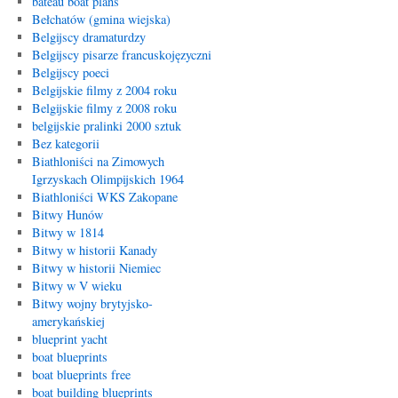
bateau boat plans
Bełchatów (gmina wiejska)
Belgijscy dramaturdzy
Belgijscy pisarze francuskojęzyczni
Belgijscy poeci
Belgijskie filmy z 2004 roku
Belgijskie filmy z 2008 roku
belgijskie pralinki 2000 sztuk
Bez kategorii
Biathloniści na Zimowych
Igrzyskach Olimpijskich 1964
Biathloniści WKS Zakopane
Bitwy Hunów
Bitwy w 1814
Bitwy w historii Kanady
Bitwy w historii Niemiec
Bitwy w V wieku
Bitwy wojny brytyjsko-
amerykańskiej
blueprint yacht
boat blueprints
boat blueprints free
boat building blueprints