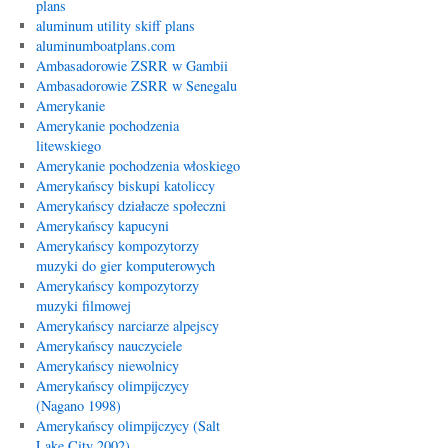
plans
aluminum utility skiff plans
aluminumboatplans.com
Ambasadorowie ZSRR w Gambii
Ambasadorowie ZSRR w Senegalu
Amerykanie
Amerykanie pochodzenia
litewskiego
Amerykanie pochodzenia włoskiego
Amerykańscy biskupi katoliccy
Amerykańscy działacze społeczni
Amerykańscy kapucyni
Amerykańscy kompozytorzy
muzyki do gier komputerowych
Amerykańscy kompozytorzy
muzyki filmowej
Amerykańscy narciarze alpejscy
Amerykańscy nauczyciele
Amerykańscy niewolnicy
Amerykańscy olimpijczycy
(Nagano 1998)
Amerykańscy olimpijczycy (Salt
Lake City 2002)