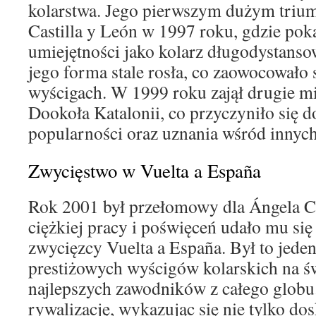
kolarstwa. Jego pierwszym dużym trium
Castilla y León w 1997 roku, gdzie pok
umiejętności jako kolarz długodystanso
jego forma stale rosła, co zaowocowało
wyścigach. W 1999 roku zajął drugie mi
Dookoła Katalonii, co przyczyniło się d
popularności oraz uznania wśród innyc
Zwycięstwo w Vuelta a España
Rok 2001 był przełomowy dla Ángela Ca
ciężkiej pracy i poświęceń udało mu się
zwycięzcy Vuelta a España. Był to jeden
prestiżowych wyścigów kolarskich na św
najlepszych zawodników z całego glob
rywalizację, wykazując się nie tylko do