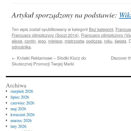
Artykuł sporządzony na podstawie:
Wik
Ten wpis został opublikowany w kategorii
Bez kategorii
,
Francus
Francuscy olimpijczycy (Soczi 2014)
,
Francuscy olimpijczycy (V
alexis
,
contin
,
jego
,
miejsce
,
mistrzostw
,
podczas
,
roku
,
świata
. 
odnośnika
.
←
Krówki Reklamowe – Słodki Klucz do
Discover t
Skutecznej Promocji Twojej Marki
Archiwa
sierpień 2026
lipiec 2026
czerwiec 2026
maj 2026
kwiecień 2026
marzec 2026
luty 2026