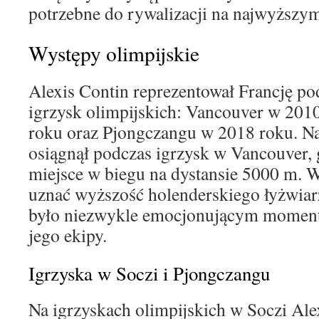
potrzebne do rywalizacji na najwyższy
Występy olimpijskie
Alexis Contin reprezentował Francję pod
igrzysk olimpijskich: Vancouver w 201
roku oraz Pjongczangu w 2018 roku. N
osiągnął podczas igrzysk w Vancouver, g
miejsce w biegu na dystansie 5000 m. 
uznać wyższość holenderskiego łyżwiar
było niezwykle emocjonującym momente
jego ekipy.
Igrzyska w Soczi i Pjongczangu
Na igrzyskach olimpijskich w Soczi Alex