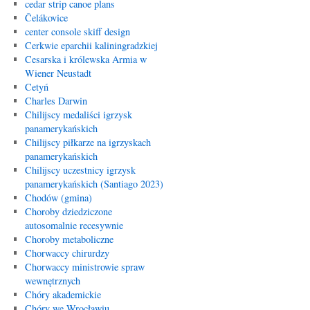
cedar strip canoe plans
Čelákovice
center console skiff design
Cerkwie eparchii kaliningradzkiej
Cesarska i królewska Armia w
Wiener Neustadt
Cetyń
Charles Darwin
Chilijscy medaliści igrzysk
panamerykańskich
Chilijscy piłkarze na igrzyskach
panamerykańskich
Chilijscy uczestnicy igrzysk
panamerykańskich (Santiago 2023)
Chodów (gmina)
Choroby dziedziczone
autosomalnie recesywnie
Choroby metaboliczne
Chorwaccy chirurdzy
Chorwaccy ministrowie spraw
wewnętrznych
Chóry akademickie
Chóry we Wrocławiu