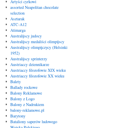
Artyści cyrkowi
assorted Neapolitan chocolate
selection
Asztarak
ATC-A12
Atimarga
Australijscy judocy
Australijscy medaliści olimpijscy
Australijscy olimpijczycy (Helsinki
1952)
Australijscy sprinterzy
Austriaccy dziennikarze
Austriaccy filozofowie XIX wieku
Austriaccy filozofowie XX wieku
Balety
Ballady rockowe
Balony Reklamowe
Balony z Logo
Balony z Nadrukiem
balony-reklamowe.pl
Barytony
Bataliony saperów ludowego
Wojska Polskiego