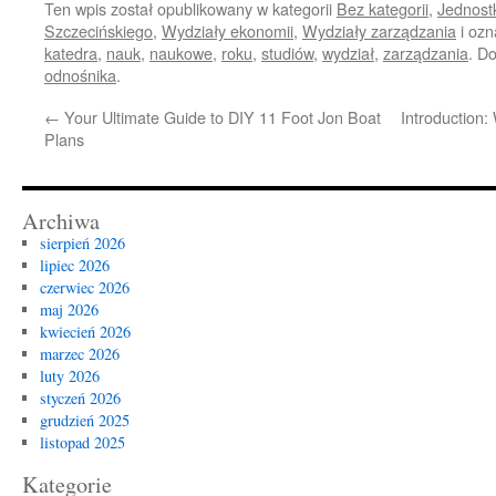
Ten wpis został opublikowany w kategorii
Bez kategorii
,
Jednostk
Szczecińskiego
,
Wydziały ekonomii
,
Wydziały zarządzania
i oz
katedra
,
nauk
,
naukowe
,
roku
,
studiów
,
wydział
,
zarządzania
. D
odnośnika
.
←
Your Ultimate Guide to DIY 11 Foot Jon Boat
Introduction
Plans
Archiwa
sierpień 2026
lipiec 2026
czerwiec 2026
maj 2026
kwiecień 2026
marzec 2026
luty 2026
styczeń 2026
grudzień 2025
listopad 2025
Kategorie