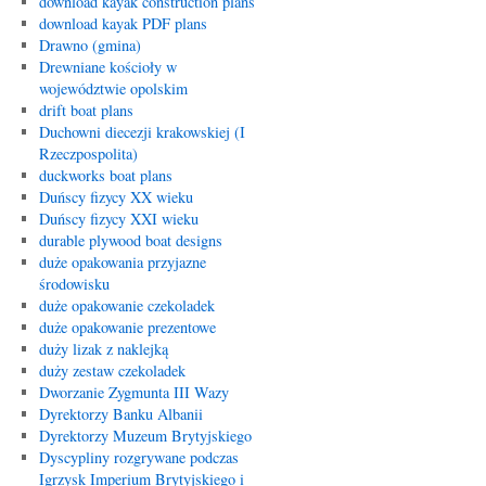
download kayak construction plans
download kayak PDF plans
Drawno (gmina)
Drewniane kościoły w
województwie opolskim
drift boat plans
Duchowni diecezji krakowskiej (I
Rzeczpospolita)
duckworks boat plans
Duńscy fizycy XX wieku
Duńscy fizycy XXI wieku
durable plywood boat designs
duże opakowania przyjazne
środowisku
duże opakowanie czekoladek
duże opakowanie prezentowe
duży lizak z naklejką
duży zestaw czekoladek
Dworzanie Zygmunta III Wazy
Dyrektorzy Banku Albanii
Dyrektorzy Muzeum Brytyjskiego
Dyscypliny rozgrywane podczas
Igrzysk Imperium Brytyjskiego i