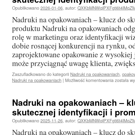
wyróżnien
Opublikowano
2026-01-06
,
autor:
QXKbMNWqlPXFgti6t4lMqZ
Twojego
produktu
Nadruki na opakowaniach – klucz do sku
produktu Nadruki na opakowaniach odg
rolę w marketingu oraz identyfikacji w
dobie rosnącej konkurencji na rynku, 
zaprojektowane opakowanie z wysokiej 
może przyciągnąć uwagę klienta, zwię
Zaszufladkowano do kategorii
Nadruki na opakowaniach
,
opako
Nadruki
Nadruki na opakowaniach
|
Możliwość komentowania
została w
na
opakowan
–
Nadruki na opakowaniach – kl
klucz
skutecznej identyfikacji i pro
do
skutecznej
Opublikowano
2025-11-26
,
autor:
QXKbMNWqlPXFgti6t4lMqZ
identyfikacj
produktu
Nadruki na opakowaniach – klucz do skut