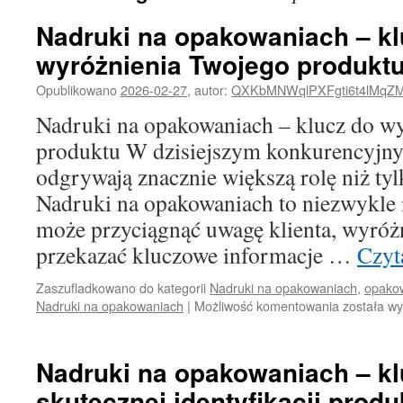
Nadruki na opakowaniach – kl
wyróżnienia Twojego produkt
Opublikowano
2026-02-27
,
autor:
QXKbMNWqlPXFgti6t4lMqZ
Nadruki na opakowaniach – klucz do w
produktu W dzisiejszym konkurencyjn
odgrywają znacznie większą rolę niż ty
Nadruki na opakowaniach to niezwykle i
może przyciągnąć uwagę klienta, wyróż
przekazać kluczowe informacje …
Czyt
Zaszufladkowano do kategorii
Nadruki na opakowaniach
,
opako
Nadruki
Nadruki na opakowaniach
|
Możliwość komentowania
została w
na
opakowan
–
Nadruki na opakowaniach – kl
klucz
skutecznej identyfikacji produ
do