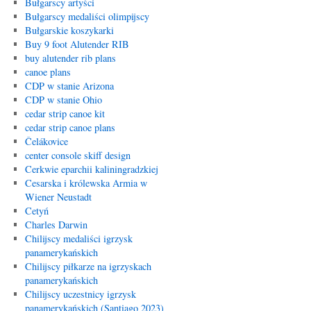
Bułgarscy artyści
Bułgarscy medaliści olimpijscy
Bułgarskie koszykarki
Buy 9 foot Alutender RIB
buy alutender rib plans
canoe plans
CDP w stanie Arizona
CDP w stanie Ohio
cedar strip canoe kit
cedar strip canoe plans
Čelákovice
center console skiff design
Cerkwie eparchii kaliningradzkiej
Cesarska i królewska Armia w
Wiener Neustadt
Cetyń
Charles Darwin
Chilijscy medaliści igrzysk
panamerykańskich
Chilijscy piłkarze na igrzyskach
panamerykańskich
Chilijscy uczestnicy igrzysk
panamerykańskich (Santiago 2023)