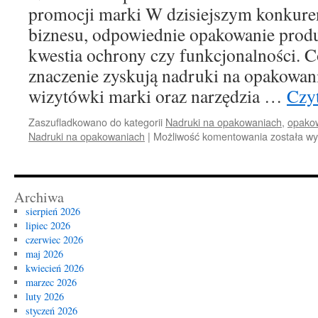
promocji marki W dzisiejszym konkure
biznesu, odpowiednie opakowanie produk
kwestia ochrony czy funkcjonalności. 
znaczenie zyskują nadruki na opakowania
wizytówki marki oraz narzędzia …
Czyt
Zaszufladkowano do kategorii
Nadruki na opakowaniach
,
opako
Nadruki
Nadruki na opakowaniach
|
Możliwość komentowania
została w
na
opakowan
–
klucz
Archiwa
do
sierpień 2026
skutecznej
lipiec 2026
identyfikacj
czerwiec 2026
i
maj 2026
promocji
kwiecień 2026
marki
marzec 2026
luty 2026
styczeń 2026