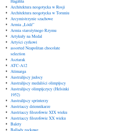
Hagåtña
Architektura neogotycka w Rosji
Architektura neogotycka w Toruniu
Arcymistrzynie szachowe
Armia „Łódź”
Armia starożytnego Rzymu
Artykuły na Medal
Artyści cyrkowi
assorted Neapolitan chocolate
selection
Asztarak
ATC-A12
Atimarga
Australijscy judocy
Australijscy medaliści olimpijscy
Australijscy olimpijczycy (Helsinki
1952)
Australijscy sprinterzy
Austriaccy dziennikarze
Austriaccy filozofowie XIX wieku
Austriaccy filozofowie XX wieku
Balety
Ballady rockowe