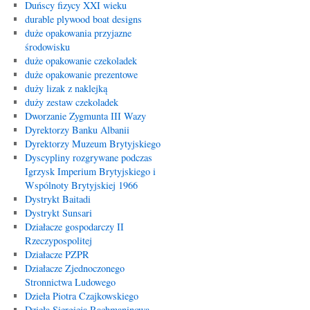
Duńscy fizycy XXI wieku
durable plywood boat designs
duże opakowania przyjazne
środowisku
duże opakowanie czekoladek
duże opakowanie prezentowe
duży lizak z naklejką
duży zestaw czekoladek
Dworzanie Zygmunta III Wazy
Dyrektorzy Banku Albanii
Dyrektorzy Muzeum Brytyjskiego
Dyscypliny rozgrywane podczas
Igrzysk Imperium Brytyjskiego i
Wspólnoty Brytyjskiej 1966
Dystrykt Baitadi
Dystrykt Sunsari
Działacze gospodarczy II
Rzeczypospolitej
Działacze PZPR
Działacze Zjednoczonego
Stronnictwa Ludowego
Dzieła Piotra Czajkowskiego
Dzieła Siergieja Rachmaninowa