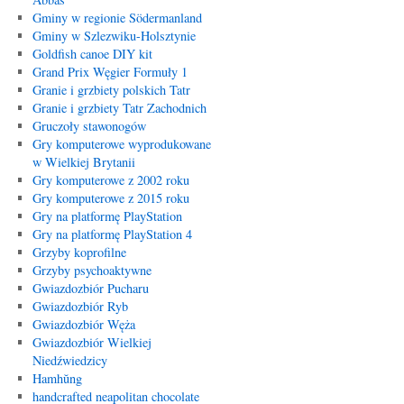
Gminy w regionie Södermanland
Gminy w Szlezwiku-Holsztynie
Goldfish canoe DIY kit
Grand Prix Węgier Formuły 1
Granie i grzbiety polskich Tatr
Granie i grzbiety Tatr Zachodnich
Gruczoły stawonogów
Gry komputerowe wyprodukowane
w Wielkiej Brytanii
Gry komputerowe z 2002 roku
Gry komputerowe z 2015 roku
Gry na platformę PlayStation
Gry na platformę PlayStation 4
Grzyby koprofilne
Grzyby psychoaktywne
Gwiazdozbiór Pucharu
Gwiazdozbiór Ryb
Gwiazdozbiór Węża
Gwiazdozbiór Wielkiej
Niedźwiedzicy
Hamhŭng
handcrafted neapolitan chocolate