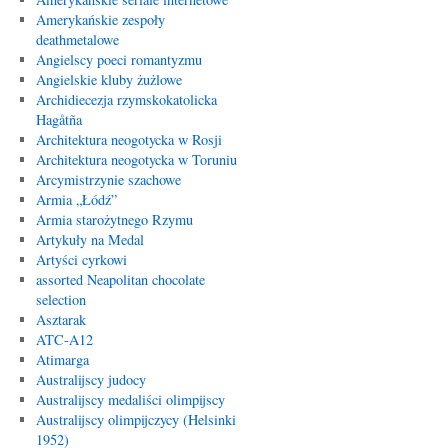
Amerykańskie zespoły
deathmetalowe
Angielscy poeci romantyzmu
Angielskie kluby żużlowe
Archidiecezja rzymskokatolicka
Hagåtña
Architektura neogotycka w Rosji
Architektura neogotycka w Toruniu
Arcymistrzynie szachowe
Armia „Łódź”
Armia starożytnego Rzymu
Artykuły na Medal
Artyści cyrkowi
assorted Neapolitan chocolate
selection
Asztarak
ATC-A12
Atimarga
Australijscy judocy
Australijscy medaliści olimpijscy
Australijscy olimpijczycy (Helsinki
1952)