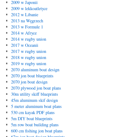
2009 w Japonii
2009 w lekkoatletyce
2012 w Libanie
2013 na Węgrzech
2013 w Formule 1
2014 w Afryce
2014 w rugby union
2017 w Oceanii
2017 w rugby union
2018 w rugby union
2019 w rugby union
2070 aluminum boat design
2070 jon boat blueprints
2070 jon boat design
2070 plywood jon boat plans
30m utility skiff blueprints
45m aluminum skif design
5 meter aluminum boat plans
530 cm kayak PDF plans
5m DIY boat blueprints
5m row boat building plans
600 cm fishing jon boat plans
67m jon boat design blueprints