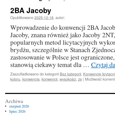
2BA Jacoby
Opublikowano
2025-12-18
,
autor:
Wprowadzenie do konwencji 2BA Jaco
Jacoby, znana również jako Jacoby 2NT,
popularnych metod licytacyjnych wyko
brydżu, szczególnie w Stanach Zjednocz
zastosowanie w Polsce jest ograniczone,
stanowią ciekawy temat dla …
Czytaj d
Zaszufladkowano do kategorii
Bez kategorii
,
Konwencje licytacy
koloru
,
konwencja
,
konwencji
,
wysokości
,
że
|
Możliwość komen
Archiwa
sierpień 2026
lipiec 2026