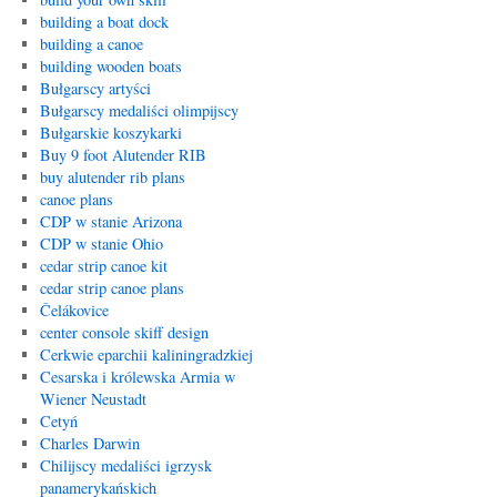
building a boat dock
building a canoe
building wooden boats
Bułgarscy artyści
Bułgarscy medaliści olimpijscy
Bułgarskie koszykarki
Buy 9 foot Alutender RIB
buy alutender rib plans
canoe plans
CDP w stanie Arizona
CDP w stanie Ohio
cedar strip canoe kit
cedar strip canoe plans
Čelákovice
center console skiff design
Cerkwie eparchii kaliningradzkiej
Cesarska i królewska Armia w
Wiener Neustadt
Cetyń
Charles Darwin
Chilijscy medaliści igrzysk
panamerykańskich