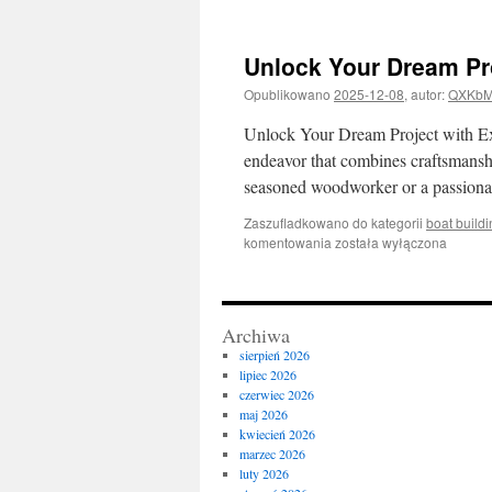
Your
Maritime
Dreams:
Unlock Your Dream Pro
A
Guide
Opublikowano
2025-12-08
,
autor:
QXKbM
to
Boat
Unlock Your Dream Project with Ex
Building
endeavor that combines craftsmanship
Plans
seasoned woodworker or a passion
Zaszufladkowano do kategorii
boat build
Unlock
komentowania
została wyłączona
Your
Dream
Project
with
Archiwa
Expert
sierpień 2026
Boat
lipiec 2026
Building
czerwiec 2026
Plans
maj 2026
kwiecień 2026
marzec 2026
luty 2026