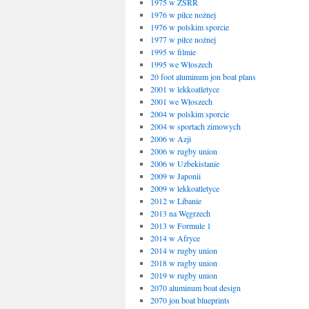
1975 w ZSRR
1976 w piłce nożnej
1976 w polskim sporcie
1977 w piłce nożnej
1995 w filmie
1995 we Włoszech
20 foot aluminum jon boat plans
2001 w lekkoatletyce
2001 we Włoszech
2004 w polskim sporcie
2004 w sportach zimowych
2006 w Azji
2006 w rugby union
2006 w Uzbekistanie
2009 w Japonii
2009 w lekkoatletyce
2012 w Libanie
2013 na Węgrzech
2013 w Formule 1
2014 w Afryce
2014 w rugby union
2018 w rugby union
2019 w rugby union
2070 aluminum boat design
2070 jon boat blueprints