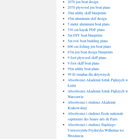
2070 jon boat design
2070 plywood jon boat plans
30m utility skiff blueprints
45m aluminum skif design
5 meter aluminum boat plans
530 cm kayak PDF plans
5m DIY boat blueprints
5m row boat building plans
600 cm fishing jon boat plans
67m jon boat design blueprints
9 foot plywood skiff plans
9 foot skiff boat plans
95m utility boat plans
99 fit śniadan dla aktywnych
Absolwenci Akademii Sztuk Pięknych w
Łodzi
Absolwenci Akademii Sztuk Pięknych w
Warszawie
Absolwenci i studenci Akademii
Krakowskiej
Absolwenci i studenci École nationale
supérieure des beaux-arts de Paris
Absolwenci i studenci Śląskiego
Uniwersytetu Fryderyka Wilhelma we
Wrocławiu