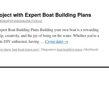
ject with Expert Boat Building Plans
NWqlPXFgti6t4lMqZMUTXfmn2
pert Boat Building Plans Building your own boat is a rewarding
, creativity, and the joy of being on the water. Whether you’re a
ate DIY enthusiast, having …
Czytaj dalej
→
ing plans
,
free-boat-plans.com
|
Otagowano
boat building plans
|
Możliwość