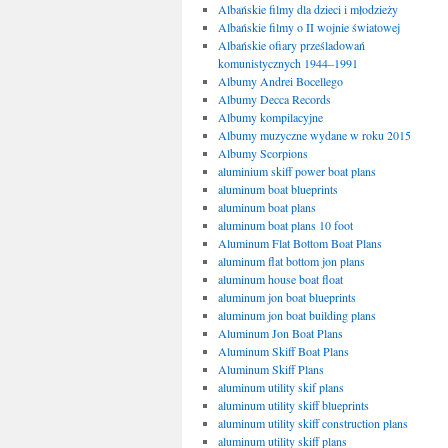
Albańskie filmy dla dzieci i młodzieży
Albańskie filmy o II wojnie światowej
Albańskie ofiary prześladowań
komunistycznych 1944–1991
Albumy Andrei Bocellego
Albumy Decca Records
Albumy kompilacyjne
Albumy muzyczne wydane w roku 2015
Albumy Scorpions
aluminium skiff power boat plans
aluminum boat blueprints
aluminum boat plans
aluminum boat plans 10 foot
Aluminum Flat Bottom Boat Plans
aluminum flat bottom jon plans
aluminum house boat float
aluminum jon boat blueprints
aluminum jon boat building plans
Aluminum Jon Boat Plans
Aluminum Skiff Boat Plans
Aluminum Skiff Plans
aluminum utility skif plans
aluminum utility skiff blueprints
aluminum utility skiff construction plans
aluminum utility skiff plans