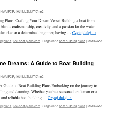
NWqlPXFgti6t4lMqZMUTXfmn2
ng Plans: Crafting Your Dream Vessel Building a boat from
 blends craftsmanship, creativity, and a passion for the water.
dworker or a determined beginner, having …
Czytaj dalej
→
ing plans
,
free-boat-plans.com
|
Otagowano
boat building plans
|
Możliwość
me Dreams: A Guide to Boat Building
NWqlPXFgti6t4lMqZMUTXfmn2
 Guide to Boat Building Plans Embarking on the journey to
illing and daunting. Whether you’re a seasoned craftsman or a
d and reliable boat building …
Czytaj dalej
→
ing plans
,
free-boat-plans.com
|
Otagowano
boat building plans
|
Możliwość