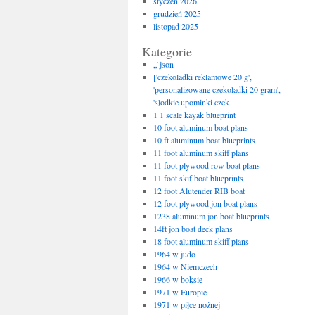
styczeń 2026
grudzień 2025
listopad 2025
Kategorie
„`json
['czekoladki reklamowe 20 g',
'personalizowane czekoladki 20 gram',
'słodkie upominki czek
1 1 scale kayak blueprint
10 foot aluminum boat plans
10 ft aluminum boat blueprints
11 foot aluminum skiff plans
11 foot plywood row boat plans
11 foot skif boat blueprints
12 foot Alutender RIB boat
12 foot plywood jon boat plans
1238 aluminum jon boat blueprints
14ft jon boat deck plans
18 foot aluminum skiff plans
1964 w judo
1964 w Niemczech
1966 w boksie
1971 w Europie
1971 w piłce nożnej