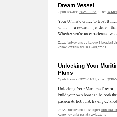
Dream Vessel
Opublikowano
2026-02-28
,
autor:
QXKbM
Your Ultimate Guide to Boat Buildi
scratch is a rewarding endeavor that
Whether you’re an experienced woo
Zaszufladkowano do kategorii
boat build
Your
komentowania
została wyłączona
Ultimate
Guide
to
Unlocking Your Mariti
Boat
Building
Plans
Plans:
Opublikowano
2026-01-31
,
autor:
QXKbM
Crafting
Your
Unlocking Your Maritime Dreams: A
Dream
Vessel
build your own boat can be both thr
passionate hobbyist, having detaile
Zaszufladkowano do kategorii
boat build
Unlocking
komentowania
została wyłączona