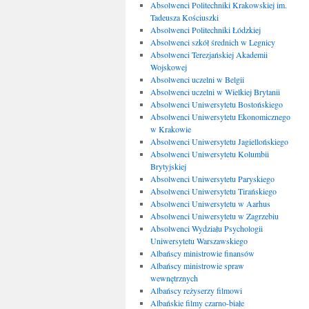
Absolwenci Politechniki Krakowskiej im.
Tadeusza Kościuszki
Absolwenci Politechniki Łódzkiej
Absolwenci szkół średnich w Legnicy
Absolwenci Terezjańskiej Akademii
Wojskowej
Absolwenci uczelni w Belgii
Absolwenci uczelni w Wielkiej Brytanii
Absolwenci Uniwersytetu Bostońskiego
Absolwenci Uniwersytetu Ekonomicznego
w Krakowie
Absolwenci Uniwersytetu Jagiellońskiego
Absolwenci Uniwersytetu Kolumbii
Brytyjskiej
Absolwenci Uniwersytetu Paryskiego
Absolwenci Uniwersytetu Tirańskiego
Absolwenci Uniwersytetu w Aarhus
Absolwenci Uniwersytetu w Zagrzebiu
Absolwenci Wydziału Psychologii
Uniwersytetu Warszawskiego
Albańscy ministrowie finansów
Albańscy ministrowie spraw
wewnętrznych
Albańscy reżyserzy filmowi
Albańskie filmy czarno-białe